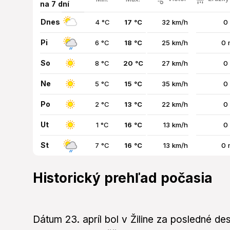
na 7 dní
Dnes
4 °C
17 °C
32 km/h
0
Pi
6 °C
18 °C
25 km/h
0 
So
8 °C
20 °C
27 km/h
0
Ne
5 °C
15 °C
35 km/h
0
Po
2 °C
13 °C
22 km/h
0
Ut
1 °C
16 °C
13 km/h
0
St
7 °C
16 °C
13 km/h
0 
Historický prehľad počasia
Dátum 23. apríl bol v Žiline za posledné 