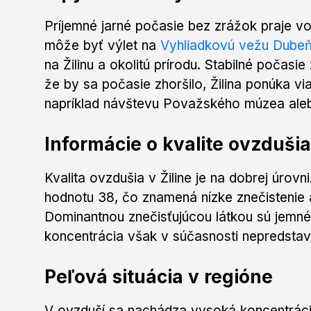
Príjemné jarné počasie bez zrážok praje vo
môže byť výlet na
Vyhliadkovú vežu Dube
na Žilinu a okolitú prírodu. Stabilné počasie
že by sa počasie zhoršilo, Žilina ponúka via
napríklad návštevu Považského múzea ale
Informácie o kvalite ovzdušia
Kvalita ovzdušia v Žiline je na dobrej úrovn
hodnotu 38, čo znamená nízke znečistenie a
Dominantnou znečisťujúcou látkou sú jemné
koncentrácia však v súčasnosti nepredstav
Peľová situácia v regióne
V ovzduší sa nachádza vysoká koncentráci