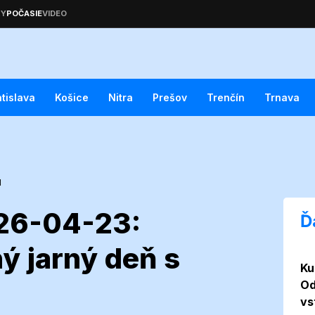
atislava
Košice
Nitra
Prešov
Trenčín
Trnava
d
026-04-23:
Ď
ý jarný deň s
Ku
ine 2026-04-
Od
vs