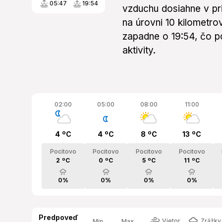
05:47
19:54
vzduchu dosiahne v pr
na úrovni 10 kilometro
zapadne o 19:54, čo p
aktivity.
02:00
05:00
08:00
11:00
4 ºC
4 ºC
8 ºC
13 ºC
Pocitovo
Pocitovo
Pocitovo
Pocitovo
2 ºC
0 ºC
5 ºC
11 ºC
0%
0%
0%
0%
Predpoveď
Vietor
Zrážky 
Min.
Max.