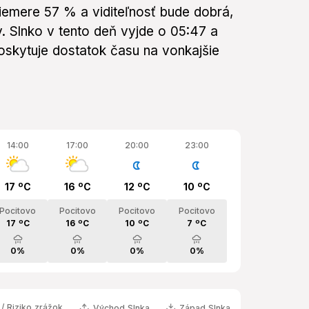
iemere 57 % a viditeľnosť bude dobrá,
v. Slnko v tento deň vyjde o 05:47 a
oskytuje dostatok času na vonkajšie
14:00
17:00
20:00
23:00
17 ºC
16 ºC
12 ºC
10 ºC
Pocitovo
Pocitovo
Pocitovo
Pocitovo
17 ºC
16 ºC
10 ºC
7 ºC
0%
0%
0%
0%
/ Riziko zrážok
Východ Slnka
Západ Slnka