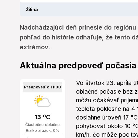
Žilina
Nadchádzajúci deň prinesie do regiónu 
pohľad do histórie odhaľuje, že tento d
extrémov.
Aktuálna predpoveď počasia
Vo štvrtok 23. apríla 
Predpoveď o 11:00
oblačné počasie bez z
môžu očakávať príjemn
teplota poklesne na 4 
13 ºC
dosiahne úroveň 17 °C
Čiastočne oblačno
pohybovať okolo 10 °C
Riziko zrážok: 0%
km/h, čo môže pocitov