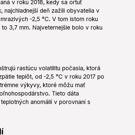
aná v roku 2018, kedy sa ortuť
najchladnejší deň zažili obyvatelia v
a mrazivých -2,5 °C. V tom istom roku
 to 3,7 mm. Najveternejšie bolo v roku
štrujú rastúcu volatilitu počasia, ktorá
pätie teplôt, od -2,5 °C v roku 2017 po
xtrémne výkyvy, ktoré môžu mať
oľnohospodárstvo. Tieto dáta
h teplotných anomálií v porovnaní s
í