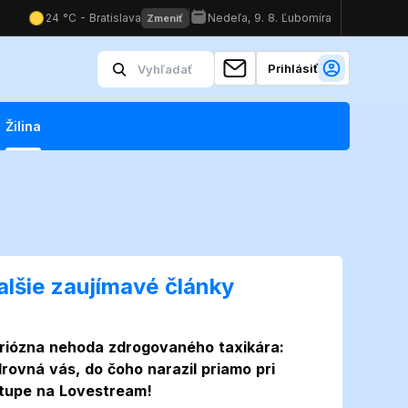
Prihlásiť
Žilina
alšie zaujímavé články
riózna nehoda zdrogovaného taxikára:
rovná vás, do čoho narazil priamo pri
tupe na Lovestream!