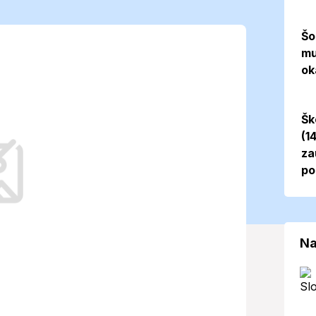
sa príjemný
Šo
mu
eplotami do 17
ok
Šk
(1
za
po
iónu stabilné jarné počasie, avšak
nto dátum vie byť aj plný teplotných
Na