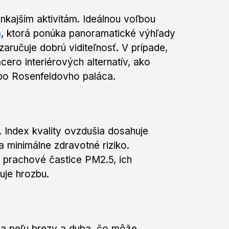
nkajším aktivitám. Ideálnou voľbou
ň
, ktorá ponúka panoramatické výhľady
 zaručuje dobrú viditeľnosť. V prípade,
cero interiérových alternatív, ako
bo Rosenfeldovho paláca.
i. Index kvality ovzdušia dosahuje
 minimálne zdravotné riziko.
 prachové častice PM2.5, ich
uje hrozbu.
a peľu brezy a duba, čo môže