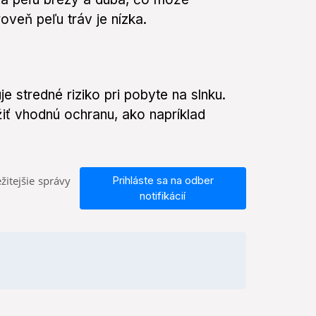
veň peľu tráv je nízka.
 stredné riziko pri pobyte na slnku.
iť vhodnú ochranu, ako napríklad
žitejšie správy
Prihláste sa na odber
notifikácií