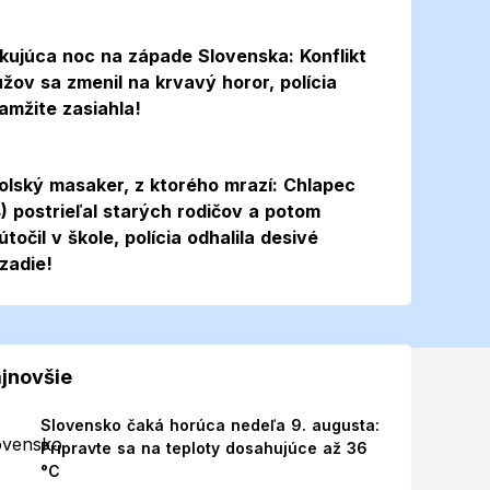
kujúca noc na západe Slovenska: Konflikt
žov sa zmenil na krvavý horor, polícia
amžite zasiahla!
Foto
olský masaker, z ktorého mrazí: Chlapec
4) postrieľal starých rodičov a potom
útočil v škole, polícia odhalila desivé
zadie!
jnovšie
Slovensko čaká horúca nedeľa 9. augusta:
Pripravte sa na teploty dosahujúce až 36
°C