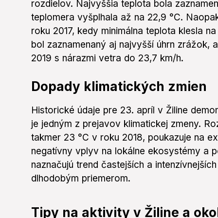
rozdielov. Najvyššia teplota bola zaznamen
teplomera vyšplhala až na 22,9 °C. Naopak, 
roku 2017, kedy minimálna teplota klesla n
bol zaznamenaný aj najvyšší úhrn zrážok, a
2019 s nárazmi vetra do 23,7 km/h.
Dopady klimatických zmien
Historické údaje pre 23. apríl v Žiline demon
je jedným z prejavov klimatickej zmeny. Roz
takmer 23 °C v roku 2018, poukazuje na e
negatívny vplyv na lokálne ekosystémy a p
naznačujú trend častejších a intenzívnejšíc
dlhodobým priemerom.
Tipy na aktivity v Žiline a okol