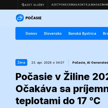
Domov
Slovensko
Banská Bystrica
Br
Žilina
23. apr. 2026 o 04:07
Počasie,
AI Generate
Počasie v Žiline 2
23. apr. 2026 o 04:07
Žilina
Očakáva sa príjemn
Počasie v Žil
teplotami do 17 °C