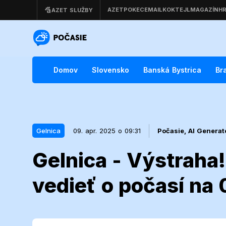
Domov
Slovensko
Banská Bystrica
Br
Gelnica
09. apr. 2025 o 09:31
Počasie,
AI Generat
Gelnica - Výstraha!
09. apr. 2025 o 09:31
Gelnica
vedieť o počasí na 
Gelnica - Výs