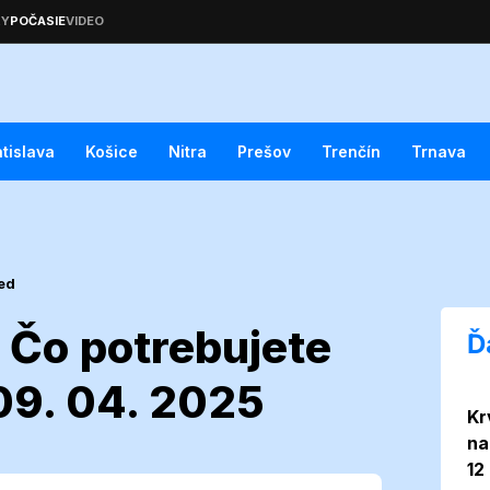
atislava
Košice
Nitra
Prešov
Trenčín
Trnava
ed
 Čo potrebujete
Ď
09. 04. 2025
Kr
traha! Čo
na
12