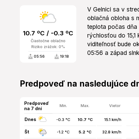
V Gelnici sa v str
oblačná obloha s m
teplota počas dňa 
10.7 ºC / -0.3 ºC
rýchlosťou do 15,1
Čiastočne oblačno
viditeľnosť bude o
Riziko zrážok: 0%
05:56 a západ slnk
05:56
19:18
Predpoveď na nasledujúce dn
Predpoveď
Min.
Max.
Vietor
na 7 dní
Dnes
-0.3 °C
10.7 °C
15.1 km/h
Št
-1.2 °C
5.2 °C
32.8 km/h