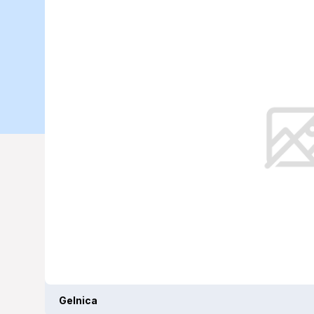
potrebujete v
na 09. 04. 2
V stredu sa v Gelnici očakáva chl
Gelnica