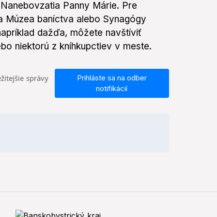
a Nanebovzatia Panny Márie. Pre
teva Múzea baníctva alebo Synagógy
napríklad dažďa, môžete navštíviť
o niektorú z kníhkupctiev v meste.
žitejšie správy
Prihláste sa na odber
notifikácií