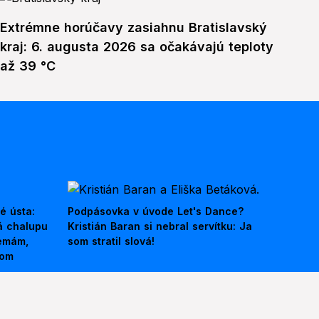
Extrémne horúčavy zasiahnu Bratislavský
kraj: 6. augusta 2026 sa očakávajú teploty
až 39 °C
é ústa:
Podpásovka v úvode Let's Dance?
á chalupu
Kristián Baran si nebral servítku: Ja
nemám,
som stratil slová!
kom