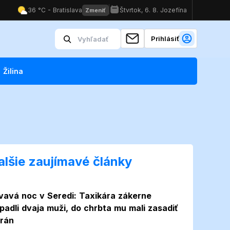
Prihlásiť
Žilina
alšie zaujímavé články
vavá noc v Seredi: Taxikára zákerne
padli dvaja muži, do chrbta mu mali zasadiť
 rán