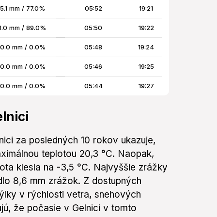
5.1 mm / 77.0%
05:52
19:21
1.0 mm / 89.0%
05:50
19:22
0.0 mm / 0.0%
05:48
19:24
0.0 mm / 0.0%
05:46
19:25
0.0 mm / 0.0%
05:44
19:27
lnici
nici za posledných 10 rokov ukazuje,
aximálnou teplotou 20,3 °C. Naopak,
lota klesla na -3,5 °C. Najvyššie zrážky
adlo 8,6 mm zrážok. Z dostupných
lky v rýchlosti vetra, snehových
ujú, že počasie v Gelnici v tomto