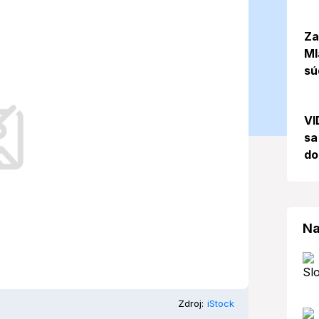
edieť o počasí
Za
Ml
025
sú
VI
adné počasie s čiastočnou oblačnosťou.
sa
do
Na
Zdroj:
iStock