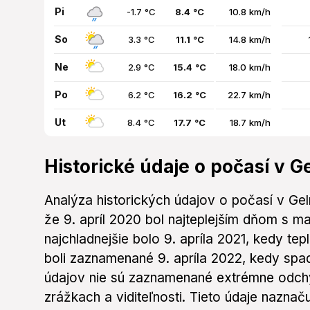
Pi
-1.7 °C
8.4 °C
10.8 km/h
So
3.3 °C
11.1 °C
14.8 km/h
Ne
2.9 °C
15.4 °C
18.0 km/h
Po
6.2 °C
16.2 °C
22.7 km/h
Ut
8.4 °C
17.7 °C
18.7 km/h
Historické údaje o počasí v Ge
Analýza historických údajov o počasí v Gel
že 9. apríl 2020 bol najteplejším dňom s m
najchladnejšie bolo 9. apríla 2021, kedy tep
boli zaznamenané 9. apríla 2022, kedy sp
údajov nie sú zaznamenané extrémne odchý
zrážkach a viditeľnosti. Tieto údaje naznač