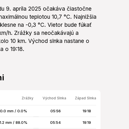
edu 9. apríla 2025 očakáva čiastočne
aximálnou teplotou 10,7 °C. Najnižšia
klesne na -0,3 °C. Vietor bude fúkať
 km/h. Zrážky sa neočakávajú a
kolo 10 km. Východ slnka nastane o
a o 19:18.
i
Zrážky
Východ Slnka
Západ Slnka
0.0 mm / 0.0%
05:56
19:18
1.2 mm / 88.0%
05:54
19:19