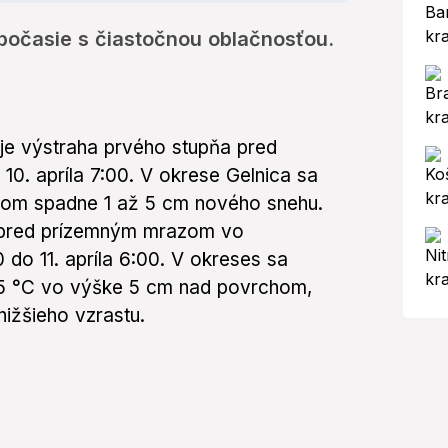
 počasie s čiastočnou oblačnosťou.
 je výstraha prvého stupňa pred
 10. apríla 7:00. V okrese Gelnica sa
orom spadne 1 až 5 cm nového snehu.
e pred prízemným mrazom vo
 do 11. apríla 6:00. V okreses sa
-5 °C vo výške 5 cm nad povrchom,
nižšieho vzrastu.