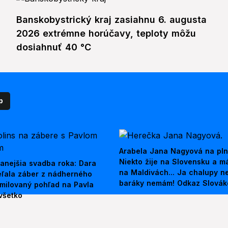
Banskobystrický kraj zasiahnu 6. augusta
2026 extrémne horúčavy, teploty môžu
dosiahnuť 40 °C
p
Arabela Jana Nagyová na pln
Niekto žije na Slovensku a m
anejšia svadba roka: Dara
na Maldivách... Ja chalupy 
ieľala záber z nádherného
baráky nemám! Odkaz Slová
amilovaný pohľad na Pavla
všetko