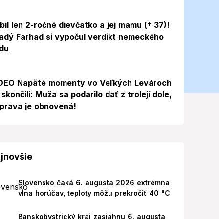
bil len 2-ročné dievčatko a jej mamu († 37)!
adý Farhad si vypočul verdikt nemeckého
du
Video
DEO Napäté momenty vo Veľkých Levároch
 skončili: Muža sa podarilo dať z trolejí dole,
prava je obnovená!
jnovšie
Slovensko čaká 6. augusta 2026 extrémna
vlna horúčav, teploty môžu prekročiť 40 °C
Banskobystrický kraj zasiahnu 6. augusta