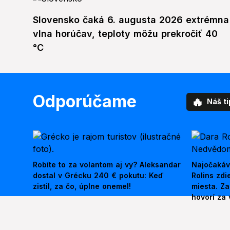
Slovensko čaká 6. augusta 2026 extrémna
vlna horúčav, teploty môžu prekročiť 40
°C
Odporúčame
🔥
Náš ti
Robíte to za volantom aj vy? Aleksandar
Najočakáv
dostal v Grécku 240 € pokutu: Keď
Rolins zd
zistil, za čo, úplne onemel!
miesta. Z
hovorí za 