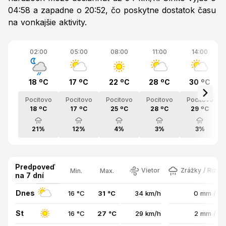
04:58 a zapadne o 20:52, čo poskytne dostatok času
na vonkajšie aktivity.
02:00
05:00
08:00
11:00
14:00
18 ºC
17 ºC
22 ºC
28 ºC
30 ºC
Pocitovo
Pocitovo
Pocitovo
Pocitovo
Pocitovo
18 ºC
17 ºC
25 ºC
28 ºC
29 ºC
21%
12%
4%
3%
3%
Predpoveď
Vietor
Zrážky / Rizik
Min.
Max.
na 7 dní
Dnes
16 °C
31 °C
34 km/h
0 mm / 3
St
16 °C
27 °C
29 km/h
2 mm / 5