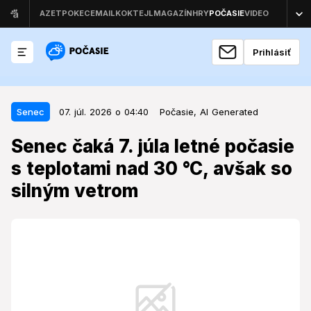
Prihlásiť
07. júl. 2026 o 04:40
Senec
Senec
07. júl. 2026 o 04:40
Počasie,
AI Generated
Senec čaká 7. júla letné počasie s
Senec čaká 7. júla letné počasie
teplotami nad 30 °C, avšak so
s teplotami nad 30 °C, avšak so
silným vetrom
silným vetrom
Utorkové počasie prinesie do Senca letné teploty,
avšak jeden meteorologický prvok bude výraznejší,
než je pre toto obdobie bežné.