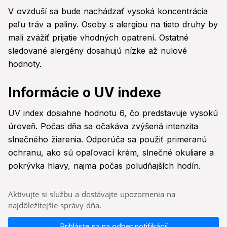
V ovzduší sa bude nachádzať vysoká koncentrácia
peľu tráv a paliny. Osoby s alergiou na tieto druhy by
mali zvážiť prijatie vhodných opatrení. Ostatné
sledované alergény dosahujú nízke až nulové
hodnoty.
Informácie o UV indexe
UV index dosiahne hodnotu 6, čo predstavuje vysokú
úroveň. Počas dňa sa očakáva zvýšená intenzita
slnečného žiarenia. Odporúča sa použiť primeranú
ochranu, ako sú opaľovací krém, slnečné okuliare a
pokrývka hlavy, najmä počas poludňajších hodín.
Aktivujte si službu a dostávajte upozornenia na
najdôležitejšie správy dňa.
Prihláste sa na odber notifikácií