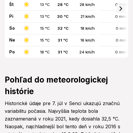
Št
13 °C
28 °C
28 km/h
0 mm / 
Pi
13 °C
30 °C
21 km/h
0 mm / 
So
15 °C
32 °C
18 km/h
0 mm / 
Ne
15 °C
31 °C
16 km/h
0 mm / 
Po
18 °C
31 °C
24 km/h
0 mm / 
Pohľad do meteorologickej
histórie
Historické údaje pre 7. júl v Senci ukazujú značnú
variabilitu počasia. Najvyššia teplota bola
zaznamenaná v roku 2021, kedy dosiahla 32,5 °C.
Naopak, najchladnejší bol tento deň v roku 2016 s