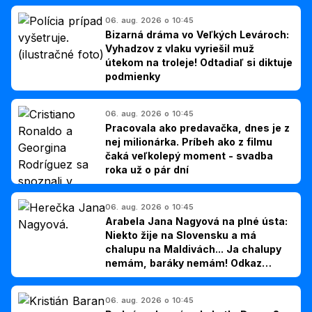
06. aug. 2026 o 10:45
Bizarná dráma vo Veľkých Levároch:
Vyhadzov z vlaku vyriešil muž
útekom na troleje! Odtadiaľ si diktuje
podmienky
06. aug. 2026 o 10:45
Pracovala ako predavačka, dnes je z
nej milionárka. Príbeh ako z filmu
čaká veľkolepý moment - svadba
roka už o pár dní
06. aug. 2026 o 10:45
Arabela Jana Nagyová na plné ústa:
Niekto žije na Slovensku a má
chalupu na Maldivách... Ja chalupy
nemám, baráky nemám! Odkaz
Slovákom
06. aug. 2026 o 10:45