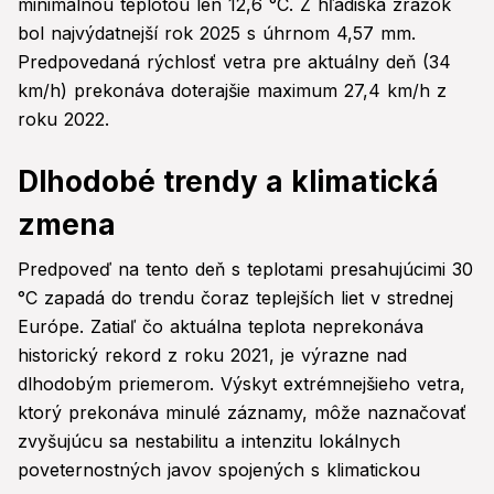
minimálnou teplotou len 12,6 °C. Z hľadiska zrážok
bol najvýdatnejší rok 2025 s úhrnom 4,57 mm.
Predpovedaná rýchlosť vetra pre aktuálny deň (34
km/h) prekonáva doterajšie maximum 27,4 km/h z
roku 2022.
Dlhodobé trendy a klimatická
zmena
Predpoveď na tento deň s teplotami presahujúcimi 30
°C zapadá do trendu čoraz teplejších liet v strednej
Európe. Zatiaľ čo aktuálna teplota neprekonáva
historický rekord z roku 2021, je výrazne nad
dlhodobým priemerom. Výskyt extrémnejšieho vetra,
ktorý prekonáva minulé záznamy, môže naznačovať
zvyšujúcu sa nestabilitu a intenzitu lokálnych
poveternostných javov spojených s klimatickou