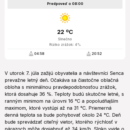
Predpoveď o 08:00
22 ºC
Slnečno
Riziko zrážok: 4%
04:58
20:52
V utorok 7. júla zažijú obyvatelia a návštevníci Senca
prevažne letný deň. Očakáva sa čiastočne oblačná
obloha s minimálnou pravdepodobnosťou zrážok,
ktorá dosahuje 36 %. Teploty budú skutočne letné, s
ranným minimom na úrovni 16 °C a popoludňajším
maximom, ktoré vystúpi až na 31 °C. Priemerná
denná teplota sa bude pohybovať okolo 24 °C. Deň
bude sprevádzať citeľný vietor, ktorého rýchlosť v
nárazoch môže dosiahnuť až 34 km/h. Slnko vyjde o