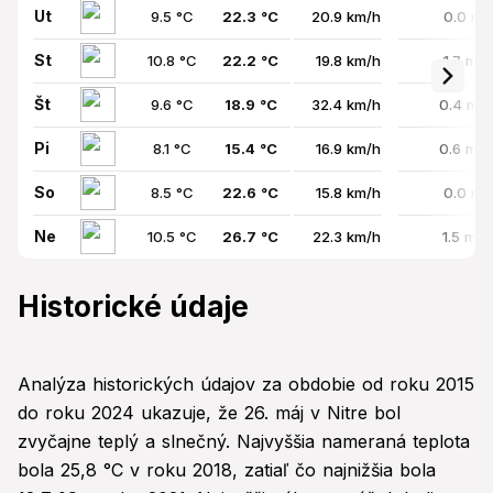
Ut
9.5 °C
22.3 °C
20.9 km/h
0.0 mm
St
10.8 °C
22.2 °C
19.8 km/h
1.7 mm
Št
9.6 °C
18.9 °C
32.4 km/h
0.4 mm
Pi
8.1 °C
15.4 °C
16.9 km/h
0.6 mm
So
8.5 °C
22.6 °C
15.8 km/h
0.0 mm
Ne
10.5 °C
26.7 °C
22.3 km/h
1.5 mm
Historické údaje
Analýza historických údajov za obdobie od roku 2015
do roku 2024 ukazuje, že 26. máj v Nitre bol
zvyčajne teplý a slnečný. Najvyššia nameraná teplota
bola 25,8 °C v roku 2018, zatiaľ čo najnižšia bola