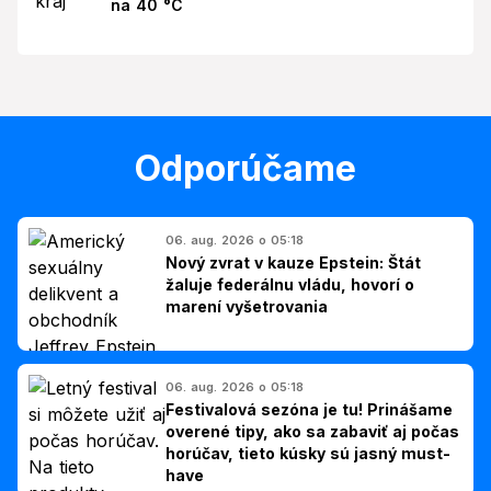
na 40 °C
Odporúčame
06. aug. 2026 o 05:18
Nový zvrat v kauze Epstein: Štát
žaluje federálnu vládu, hovorí o
marení vyšetrovania
06. aug. 2026 o 05:18
Festivalová sezóna je tu! Prinášame
overené tipy, ako sa zabaviť aj počas
horúčav, tieto kúsky sú jasný must-
have