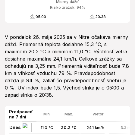
Mierny dážď
Riziko zrážok: 94%
05:00
20:38
V pondelok 26. mája 2025 sa v Nitre očakáva mierny
dážď. Priemerná teplota dosiahne 15,3 °C, s
maximom 20,2 °C a minimom 11,0 °C. Rýchlosť vetra
dosiahne maximálne 24,1 km/h. Celkové zrážky sa
odhadujú na 3,25 mm. Priemerná viditeľnosť bude 7,8
km a vlhkosť vzduchu 79 %. Pravdepodobnosť
dažďa je 94 %, zatiaľ čo pravdepodobnosť snehu je
0 %. UV index bude 1,5. Východ slnka je o 05:00 a
západ slnka o 20:38.
Predpoveď
Min.
Max.
Vietor
na 7 dní
Dnes
11.0 °C
20.2 °C
24.1 km/h
3.3 mm