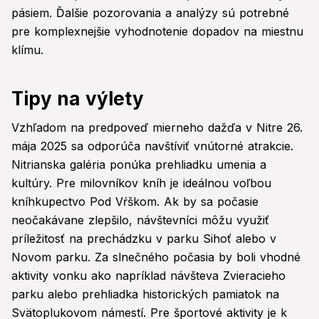
pásiem. Ďalšie pozorovania a analýzy sú potrebné
pre komplexnejšie vyhodnotenie dopadov na miestnu
klímu.
Tipy na výlety
Vzhľadom na predpoveď mierneho dažďa v Nitre 26.
mája 2025 sa odporúča navštíviť vnútorné atrakcie.
Nitrianska galéria ponúka prehliadku umenia a
kultúry. Pre milovníkov kníh je ideálnou voľbou
kníhkupectvo Pod Vŕškom. Ak by sa počasie
neočakávane zlepšilo, návštevníci môžu využiť
príležitosť na prechádzku v parku Sihoť alebo v
Novom parku. Za slnečného počasia by boli vhodné
aktivity vonku ako napríklad návšteva Zvieracieho
parku alebo prehliadka historických pamiatok na
Svätoplukovom námestí. Pre športové aktivity je k