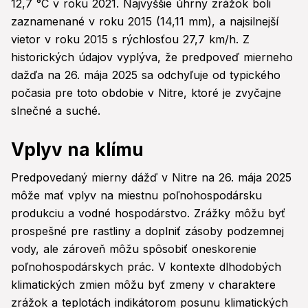
12,7 °C v roku 2021. Najvyššie úhrny zrážok boli
zaznamenané v roku 2015 (14,11 mm), a najsilnejší
vietor v roku 2015 s rýchlosťou 27,7 km/h. Z
historických údajov vyplýva, že predpoveď mierneho
dažďa na 26. mája 2025 sa odchyľuje od typického
počasia pre toto obdobie v Nitre, ktoré je zvyčajne
slnečné a suché.
Vplyv na klímu
Predpovedaný mierny dážď v Nitre na 26. mája 2025
môže mať vplyv na miestnu poľnohospodársku
produkciu a vodné hospodárstvo. Zrážky môžu byť
prospešné pre rastliny a doplniť zásoby podzemnej
vody, ale zároveň môžu spôsobiť oneskorenie
poľnohospodárskych prác. V kontexte dlhodobých
klimatických zmien môžu byť zmeny v charaktere
zrážok a teplotách indikátorom posunu klimatických