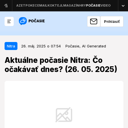
Prihlásiť
26. máj. 2025 o 07:54
Nitra
Nitra
26. máj. 2025 o 07:54
Počasie,
AI Generated
Aktuálne počasie Nitra: Čo
Aktuálne počasie Nitra: Čo
očakávať dnes? (26. 05. 2025)
očakávať dnes? (26. 05. 2025)
V Nitre sa v pondelok očakáva mierny dážď s
priemernou teplotou 15,3 °C.