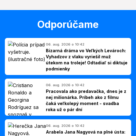
Odporúčame
06. aug. 2026 o 10:42
Bizarná dráma vo Veľkých Levároch:
Vyhadzov z vlaku vyriešil muž
útekom na troleje! Odtadiaľ si diktuje
podmienky
06. aug. 2026 o 10:42
Pracovala ako predavačka, dnes je z
nej milionárka. Príbeh ako z filmu
čaká veľkolepý moment - svadba
roka už o pár dní
06. aug. 2026 o 10:42
Arabela Jana Nagyová na plné ústa: