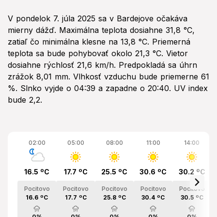
V pondelok 7. júla 2025 sa v Bardejove očakáva
mierny dážď. Maximálna teplota dosiahne 31,8 °C,
zatiaľ čo minimálna klesne na 13,8 °C. Priemerná
teplota sa bude pohybovať okolo 21,3 °C. Vietor
dosiahne rýchlosť 21,6 km/h. Predpokladá sa úhrn
zrážok 8,01 mm. Vlhkosť vzduchu bude priemerne 61
%. Slnko vyjde o 04:39 a zapadne o 20:40. UV index
bude 2,2.
02:00
05:00
08:00
11:00
14:00
16.5 ºC
17.7 ºC
25.5 ºC
30.6 ºC
30.2 ºC
Pocitovo
Pocitovo
Pocitovo
Pocitovo
Pocitovo
16.6 ºC
17.7 ºC
25.8 ºC
30.4 ºC
30.5 ºC
0%
0%
0%
0%
0%