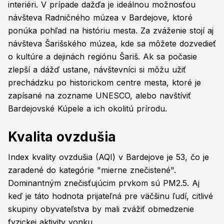
interiéri. V prípade dažďa je ideálnou možnosťou
návšteva Radničného múzea v Bardejove, ktoré
ponúka pohľad na históriu mesta. Za zváženie stojí aj
návšteva Šarišského múzea, kde sa môžete dozvedieť
o kultúre a dejinách regiónu Šariš. Ak sa počasie
zlepší a dážď ustane, návštevníci si môžu užiť
prechádzku po historickom centre mesta, ktoré je
zapísané na zozname UNESCO, alebo navštíviť
Bardejovské Kúpele a ich okolitú prírodu.
Kvalita ovzdušia
Index kvality ovzdušia (AQI) v Bardejove je 53, čo je
zaradené do kategórie "mierne znečistené".
Dominantným znečisťujúcim prvkom sú PM2.5. Aj
keď je táto hodnota prijateľná pre väčšinu ľudí, citlivé
skupiny obyvateľstva by mali zvážiť obmedzenie
fyzickej aktivity vonku.