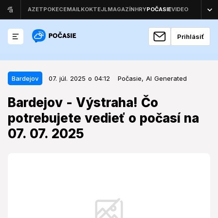
Prihlásiť
07. júl. 2025 o 04:12
Bardejov
Bardejov
07. júl. 2025 o 04:12
Počasie,
AI Generated
Bardejov - Výstraha! Čo
Bardejov - Výstraha! Čo
potrebujete vedieť o počasí na 07.
potrebujete vedieť o počasí na
07. 2025
07. 07. 2025
V Bardejove sa v pondelok očakáva mierny dážď s
teplotami do 31,8 °C.