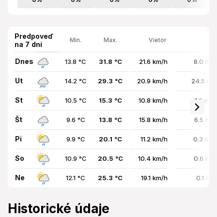
Predpoveď
Min.
Max.
Vietor
na 7 dní
Dnes
13.8 °C
31.8 °C
21.6 km/h
8.0 mm
Ut
14.2 °C
29.3 °C
20.9 km/h
24.5 mm
St
10.5 °C
15.3 °C
10.8 km/h
1.2 mm
Št
9.6 °C
13.8 °C
15.8 km/h
6.5 mm
Pi
9.9 °C
20.1 °C
11.2 km/h
0.3 mm
So
10.9 °C
20.5 °C
10.4 km/h
0.6 mm
Ne
12.1 °C
25.3 °C
19.1 km/h
0.1 mm
Historické údaje