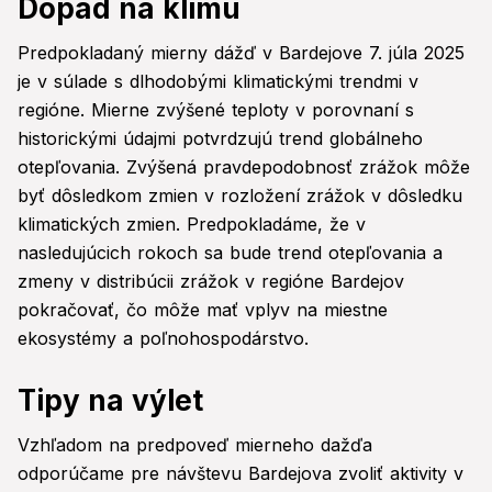
Dopad na klímu
Predpokladaný mierny dážď v Bardejove 7. júla 2025
je v súlade s dlhodobými klimatickými trendmi v
regióne. Mierne zvýšené teploty v porovnaní s
historickými údajmi potvrdzujú trend globálneho
otepľovania. Zvýšená pravdepodobnosť zrážok môže
byť dôsledkom zmien v rozložení zrážok v dôsledku
klimatických zmien. Predpokladáme, že v
nasledujúcich rokoch sa bude trend otepľovania a
zmeny v distribúcii zrážok v regióne Bardejov
pokračovať, čo môže mať vplyv na miestne
ekosystémy a poľnohospodárstvo.
Tipy na výlet
Vzhľadom na predpoveď mierneho dažďa
odporúčame pre návštevu Bardejova zvoliť aktivity v