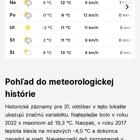
Ne
5 °C
12 °C
9 km/h
1 mm / 86
Po
0 °C
6 °C
12 km/h
0 mm / 8
Ut
-2 °C
11 °C
11 km/h
0 mm / 0
St
2 °C
11 °C
9 km/h
0 mm / 8
Št
6 °C
13 °C
9 km/h
0 mm / 0
Pohľad do meteorologickej
histórie
Historické záznamy pre 31. október v tejto lokalite
ukazujú značnú variabilitu. Najteplejšie bolo v roku
2022 s maximom až 19,3 °C. Naopak, v roku 2017
teplota klesla na mrazivých -4,0 °C a dokonca
napadol aj sneh. Najveternejší deň zaznamenali v