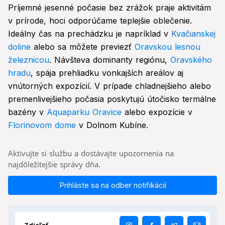
Príjemné jesenné počasie bez zrážok praje aktivitám
v prírode, hoci odporúčame teplejšie oblečenie.
Ideálny čas na prechádzku je napríklad v
Kvačianskej
doline
alebo sa môžete previezť
Oravskou lesnou
železnicou
. Návšteva dominanty regiónu,
Oravského
hradu
, spája prehliadku vonkajších areálov aj
vnútorných expozícií. V prípade chladnejšieho alebo
premenlivejšieho počasia poskytujú útočisko termálne
bazény v
Aquaparku Oravice
alebo expozície v
Florinovom dome
v Dolnom Kubíne.
Aktivujte si službu a dostávajte upozornenia na
najdôležitejšie správy dňa.
Prihláste sa na odber notifikácií