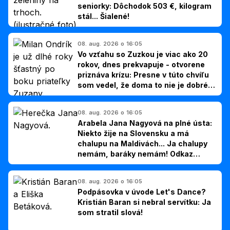
seniorky: Dôchodok 503 €, kilogram
stál... Šialené!
08. aug. 2026 o 16:05
Vo vzťahu so Zuzkou je viac ako 20
rokov, dnes prekvapuje - otvorene
priznáva krízu: Presne v túto chvíľu
som vedel, že doma to nie je dobré,
hovorí Milan Ondrík
08. aug. 2026 o 16:05
Arabela Jana Nagyová na plné ústa:
Niekto žije na Slovensku a má
chalupu na Maldivách... Ja chalupy
nemám, baráky nemám! Odkaz
Slovákom
08. aug. 2026 o 16:05
Podpásovka v úvode Let's Dance?
Kristián Baran si nebral servítku: Ja
som stratil slová!