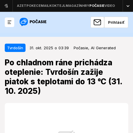
Prihlásiť
31. okt. 2025 o 03:39
Tvrdošín
Tvrdošín
31. okt. 2025 o 03:39
Počasie,
AI Generated
Po chladnom ráne prichádza
Po chladnom ráne prichádza
oteplenie: Tvrdošín zažije piatok s
oteplenie: Tvrdošín zažije
teplotami do 13 °C (31. 10. 2025)
piatok s teplotami do 13 °C (31.
Posledný októbrový deň prináša do regiónu stabilné
10. 2025)
počasie, avšak pohľad do histórie a na horské oblasti
odhaľuje iný obraz.