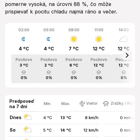
pomerne vysoká, na úrovni 88 %, čo môže
prispievať k pocitu chladu najmä ráno a večer.
02:00
05:00
08:00
11:00
14:00
4 ºC
4 ºC
7 ºC
12 ºC
12 ºC
Pocitovo
Pocitovo
Pocitovo
Pocitovo
Pocitovo
3 ºC
2 ºC
6 ºC
12 ºC
12 ºC
0%
0%
0%
0%
0%
Predpoveď
Vietor
Zrážky / Riziko
Min.
Max.
na 7 dní
Dnes
4 °C
13 °C
8 km/h
0 mm / 0
So
5 °C
14 °C
12 km/h
0 mm / 0