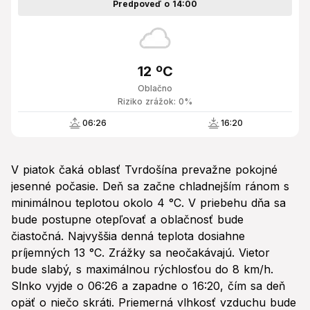
Predpoveď o 14:00
12 ºC
Oblačno
Riziko zrážok: 0%
06:26
16:20
V piatok čaká oblasť Tvrdošína prevažne pokojné
jesenné počasie. Deň sa začne chladnejším ránom s
minimálnou teplotou okolo 4 °C. V priebehu dňa sa
bude postupne otepľovať a oblačnosť bude
čiastočná. Najvyššia denná teplota dosiahne
príjemných 13 °C. Zrážky sa neočakávajú. Vietor
bude slabý, s maximálnou rýchlosťou do 8 km/h.
Slnko vyjde o 06:26 a zapadne o 16:20, čím sa deň
opäť o niečo skráti. Priemerná vlhkosť vzduchu bude