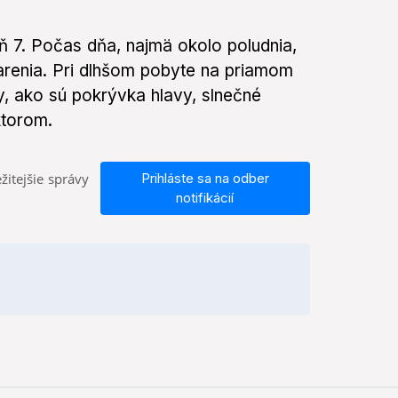
 7. Počas dňa, najmä okolo poludnia,
arenia. Pri dlhšom pobyte na priamom
y, ako sú pokrývka hlavy, slnečné
ktorom.
žitejšie správy
Prihláste sa na odber
notifikácií