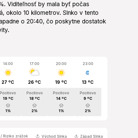
. Viditeľnosť by mala byť počas
, okolo 10 kilometrov. Slnko v tento
apadne o 20:40, čo poskytne dostatok
ity.
14:00
17:00
20:00
23:00
27 ºC
26 ºC
19 ºC
13 ºC
Pocitovo
Pocitovo
Pocitovo
Pocitovo
19 ºC
18 ºC
14 ºC
9 ºC
1%
2%
1%
2%
/ Riziko zrážok
Východ Slnka
Západ Slnka