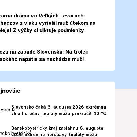
zarná dráma vo Veľkých Levároch:
hadzov z vlaku vyriešil muž útekom na
oleje! Z výšky si diktuje podmienky
ôza na západe Slovenska: Na troleji
sokého napätia sa nachádza muž!
jnovšie
Slovensko čaká 6. augusta 2026 extrémna
vlna horúčav, teploty môžu prekročiť 40 °C
Banskobystrický kraj zasiahnu 6. augusta
2026 extrémne horúčavy, teploty môžu