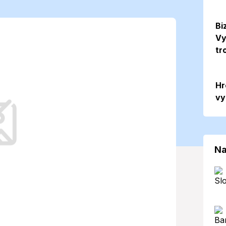
letný deň s
Bi
Vy
27 °C, no UV
tr
ysoký
Hr
vy
tabilné letné počasie, avšak niektoré
ť zvýšenú pozornosť.
Na