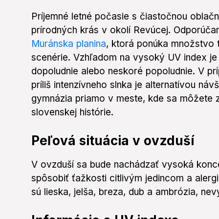
Príjemné letné počasie s čiastočnou oblačn
prírodných krás v okolí Revúcej. Odporúč
Muránska planina
, ktorá ponúka množstvo t
scenérie. Vzhľadom na vysoký UV index je 
dopoludnie alebo neskoré popoludnie. V p
príliš intenzívneho slnka je alternatívou 
gymnázia priamo v meste, kde sa môžete 
slovenskej histórie.
Peľová situácia v ovzduší
V ovzduší sa bude nachádzať vysoká koncen
spôsobiť ťažkosti citlivým jedincom a aler
sú lieska, jelša, breza, dub a ambrózia, nev