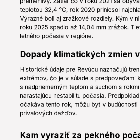
premenlivý. Zatiaľ čo v roku 2021 sa obyvat
teplotou 32,4 °C, rok 2020 priniesol najchl
Výrazné boli aj zrážkové rozdiely. Kým v 
roku 2025 spadlo až 14,04 mm zrážok. Tieto
letného počasia v regióne.
Dopady klimatických zmien v
Historické údaje pre Revúcu naznačujú tre
extrémov, čo je v súlade s predpoveďami k
s nadpriemerným teplom a suchom s rokmi 
narastajúcu nestabilitu počasia. Predpokladá
očakáva tento rok, môžu byť v budúcnosti 
prívalových dažďov.
Kam vyraziť za pekného poč