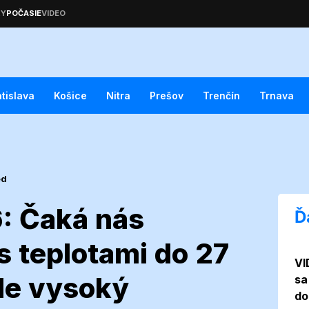
atislava
Košice
Nitra
Prešov
Trenčín
Trnava
ed
6: Čaká nás
Ď
s teplotami do 27
VI
a 2026: Čaká
de vysoký
sa
do