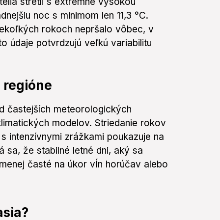
elia stretli s extrémne vysokou
adnejšiu noc s minimom len 11,3 °C.
niekoľkých rokoch nepršalo vôbec, v
 údaje potvrdzujú veľkú variabilitu
 regióne
nd častejších meteorologických
limatických modelov. Striedanie rokov
s intenzívnymi zrážkami poukazuje na
 sa, že stabilné letné dni, aký sa
menej časté na úkor vĺn horúčav alebo
asia?