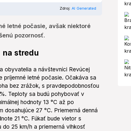
Zdroj:
AI Generated
né letné počasie, avšak niektoré
šenú pozornosť.
 na stredu
sa obyvatelia a návštevníci Revúcej
e príjemné letné počasie. Očakáva sa
loha bez zrážok, s pravdepodobnosťou
 %. Teploty sa budú pohybovať v
nimálnej hodnoty 13 °C až po
m dosahujúce 27 °C. Priemerná denná
dnote 21 °C. Fúkať bude vietor s
 do 25 km/h a priemerná vlhkosť