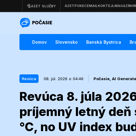
Domov
Slovensko
Banská Bystrica
Br
Revúca
08. júl. 2026 o 04:46
Počasie,
AI Generat
Revúca 8. júla 202
08. júl. 2026 o 04:46
Revúca
príjemný letný deň 
Revúca 8. júl
°C, no UV index bu