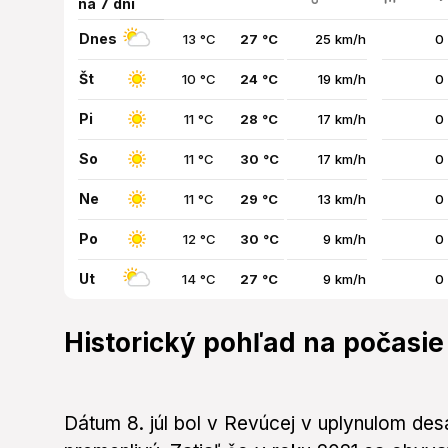
na 7 dní
Dnes
13 °C
27 °C
25 km/h
0
Št
10 °C
24 °C
19 km/h
0
Pi
11 °C
28 °C
17 km/h
0
So
11 °C
30 °C
17 km/h
0
Ne
11 °C
29 °C
13 km/h
0
Po
12 °C
30 °C
9 km/h
0
Ut
14 °C
27 °C
9 km/h
0
Historický pohľad na počasie 
Dátum 8. júl bol v Revúcej v uplynulom des