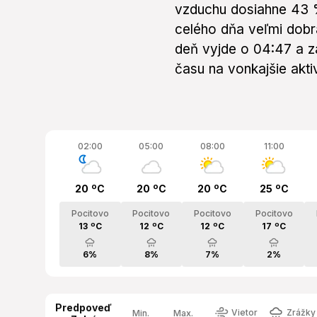
vzduchu dosiahne 43 %
celého dňa veľmi dobrá
deň vyjde o 04:47 a z
času na vonkajšie aktiv
02:00
05:00
08:00
11:00
20 ºC
20 ºC
20 ºC
25 ºC
Pocitovo
Pocitovo
Pocitovo
Pocitovo
13 ºC
12 ºC
12 ºC
17 ºC
6%
8%
7%
2%
Predpoveď
Vietor
Zrážky 
Min.
Max.