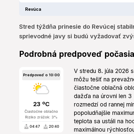
Revúca
Stred týždňa prinesie do Revúcej stabil
sprievodné javy si budú vyžadovať zvý
Podrobná predpoveď počasia
V stredu 8. júla 2026 
Predpoveď o 10:00
môžu tešiť na prevažn
čiastočne oblačná ob
dažďa na úrovni len 3
23 ºC
rozmedzí od rannej mi
Čiastočne oblačno
popoludňajšie maximu
Riziko zrážok: 3%
teplota sa ustáli na ho
04:47
20:40
maximálnou rýchlosťou