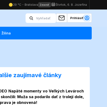
Prihlásiť
Žilina
alšie zaujímavé články
Video
DEO Napäté momenty vo Veľkých Levároch
 skončili: Muža sa podarilo dať z trolejí dole,
prava je obnovená!