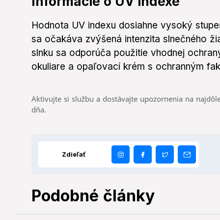
Informácie o UV indexe
Hodnota UV indexu dosiahne vysoký stupeň
sa očakáva zvýšená intenzita slnečného ži
slnku sa odporúča použitie vhodnej ochran
okuliare a opaľovací krém s ochranným fa
Aktivujte si službu a dostávajte upozornenia na najdôle
dňa.
Zdieľať
Podobné články