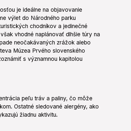
osťou je ideálne na objavovanie
ame výlet do Národného parku
uristických chodníkov a jedinečné
však vhodné naplánovať dlhšie túry na
rípade neočakávaných zrážok alebo
návšteva Múzea Prvého slovenského
zoznámiť s významnou kapitolou
trácia peľu tráv a paliny, čo môže
gikom. Ostatné sledované alergény, ako
ykazujú žiadnu aktivitu.