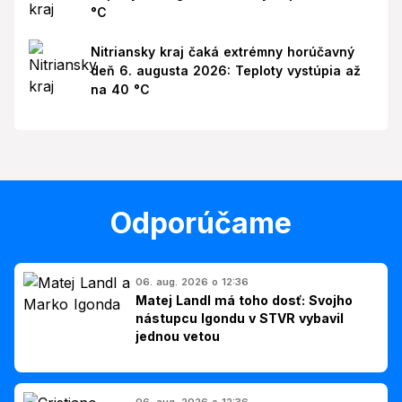
°C
Nitriansky kraj čaká extrémny horúčavný
deň 6. augusta 2026: Teploty vystúpia až
na 40 °C
Odporúčame
06. aug. 2026 o 12:36
Matej Landl má toho dosť: Svojho
nástupcu Igondu v STVR vybavil
jednou vetou
06. aug. 2026 o 12:36