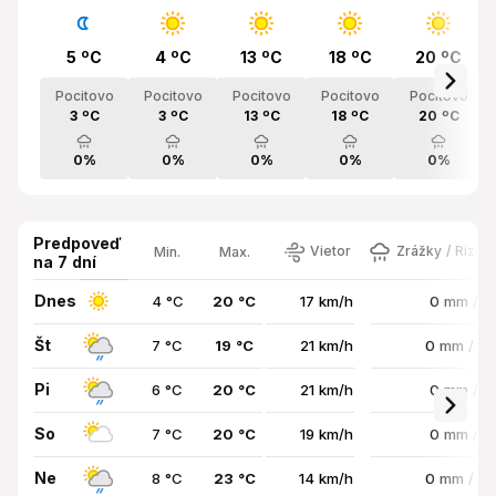
5 ºC
4 ºC
13 ºC
18 ºC
20 ºC
Pocitovo
Pocitovo
Pocitovo
Pocitovo
Pocitovo
3 ºC
3 ºC
13 ºC
18 ºC
20 ºC
0%
0%
0%
0%
0%
Predpoveď
Vietor
Zrážky / Rizik
Min.
Max.
na 7 dní
Dnes
4 °C
20 °C
17 km/h
0 mm / 
Št
7 °C
19 °C
21 km/h
0 mm / 8
Pi
6 °C
20 °C
21 km/h
0 mm / 
So
7 °C
20 °C
19 km/h
0 mm / 
Ne
8 °C
23 °C
14 km/h
0 mm / 5