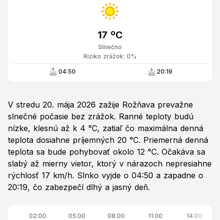
17 ºC
Slnečno
Riziko zrážok: 0%
04:50
20:19
V stredu 20. mája 2026 zažije Rožňava prevažne
slnečné počasie bez zrážok. Ranné teploty budú
nízke, klesnú až k 4 °C, zatiaľ čo maximálna denná
teplota dosiahne príjemných 20 °C. Priemerná denná
teplota sa bude pohybovať okolo 12 °C. Očakáva sa
slabý až mierny vietor, ktorý v nárazoch nepresiahne
rýchlosť 17 km/h. Slnko vyjde o 04:50 a zapadne o
20:19, čo zabezpečí dlhý a jasný deň.
02:00
05:00
08:00
11:00
14:00