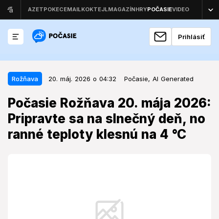
Prihlásiť
20. máj. 2026 o 04:32
Rožňava
Rožňava
20. máj. 2026 o 04:32
Počasie,
AI Generated
Počasie Rožňava 20. mája 2026:
Počasie Rožňava 20. mája 2026:
Pripravte sa na slnečný deň, no
Pripravte sa na slnečný deň, no
ranné teploty klesnú na 4 °C
ranné teploty klesnú na 4 °C
Obyvateľov a návštevníkov mesta čaká deň s
výraznými teplotnými rozdielmi, ktorý prinesie
slnečné lúče, ale aj chladné ranné prebudenie.