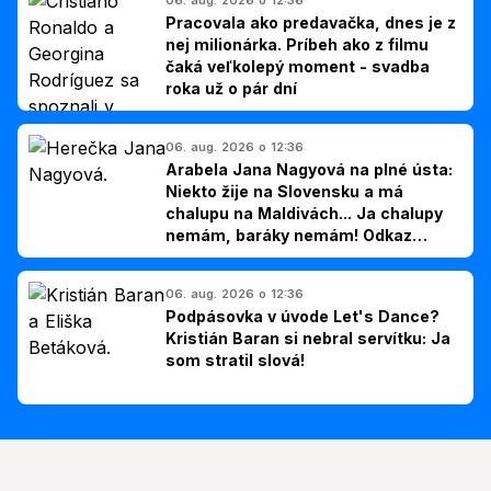
Pracovala ako predavačka, dnes je z
nej milionárka. Príbeh ako z filmu
čaká veľkolepý moment - svadba
roka už o pár dní
06. aug. 2026 o 12:36
Arabela Jana Nagyová na plné ústa:
Niekto žije na Slovensku a má
chalupu na Maldivách... Ja chalupy
nemám, baráky nemám! Odkaz
Slovákom
06. aug. 2026 o 12:36
Podpásovka v úvode Let's Dance?
Kristián Baran si nebral servítku: Ja
som stratil slová!