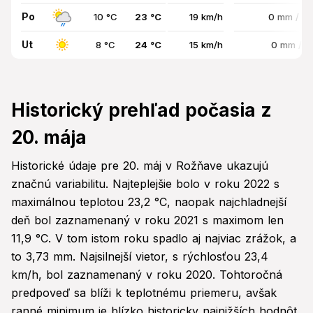
Po
10 °C
23 °C
19 km/h
0 mm / 8
Ut
8 °C
24 °C
15 km/h
0 mm / 
Historický prehľad počasia z
20. mája
Historické údaje pre 20. máj v Rožňave ukazujú
značnú variabilitu. Najteplejšie bolo v roku 2022 s
maximálnou teplotou 23,2 °C, naopak najchladnejší
deň bol zaznamenaný v roku 2021 s maximom len
11,9 °C. V tom istom roku spadlo aj najviac zrážok, a
to 3,73 mm. Najsilnejší vietor, s rýchlosťou 23,4
km/h, bol zaznamenaný v roku 2020. Tohtoročná
predpoveď sa blíži k teplotnému priemeru, avšak
ranné minimum je blízko historicky najnižších hodnôt.