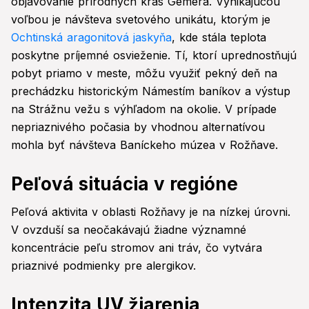
objavovanie prírodných krás Gemera. Vynikajúcou
voľbou je návšteva svetového unikátu, ktorým je
Ochtinská aragonitová jaskyňa
, kde stála teplota
poskytne príjemné osvieženie. Tí, ktorí uprednostňujú
pobyt priamo v meste, môžu využiť pekný deň na
prechádzku historickým Námestím baníkov a výstup
na Strážnu vežu s výhľadom na okolie. V prípade
nepriaznivého počasia by vhodnou alternatívou
mohla byť návšteva Baníckeho múzea v Rožňave.
Peľová situácia v regióne
Peľová aktivita v oblasti Rožňavy je na nízkej úrovni.
V ovzduší sa neočakávajú žiadne významné
koncentrácie peľu stromov ani tráv, čo vytvára
priaznivé podmienky pre alergikov.
Intenzita UV žiarenia