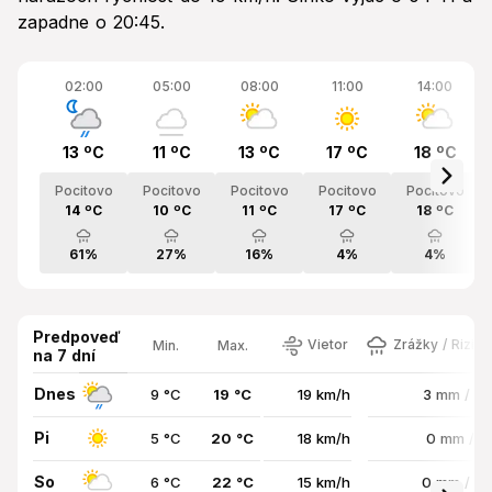
zapadne o 20:45.
02:00
05:00
08:00
11:00
14:00
13 ºC
11 ºC
13 ºC
17 ºC
18 ºC
Pocitovo
Pocitovo
Pocitovo
Pocitovo
Pocitovo
14 ºC
10 ºC
11 ºC
17 ºC
18 ºC
61%
27%
16%
4%
4%
Predpoveď
Vietor
Zrážky / Rizik
Min.
Max.
na 7 dní
Dnes
9 °C
19 °C
19 km/h
3 mm / 6
Pi
5 °C
20 °C
18 km/h
0 mm / 
So
6 °C
22 °C
15 km/h
0 mm / 2