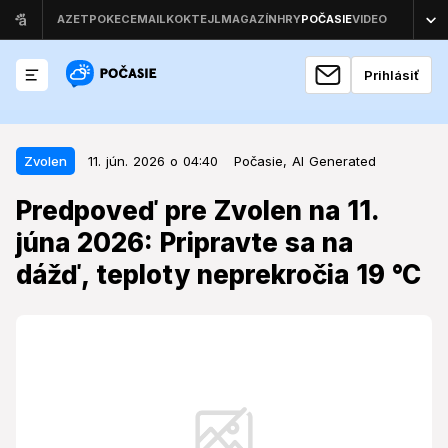
Prihlásiť
11. jún. 2026 o 04:40
Zvolen
Zvolen
11. jún. 2026 o 04:40
Počasie,
AI Generated
Predpoveď pre Zvolen na 11. júna
Predpoveď pre Zvolen na 11.
2026: Pripravte sa na dážď,
júna 2026: Pripravte sa na
teploty neprekročia 19 °C
dážď, teploty neprekročia 19 °C
Obyvateľov Zvolena čaká deň, ktorý preverí
pripravenosť na premenlivé júnové počasie.