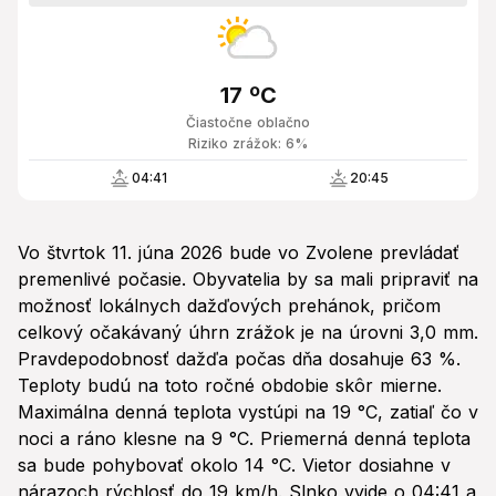
17 ºC
Čiastočne oblačno
Riziko zrážok: 6%
04:41
20:45
Vo štvrtok 11. júna 2026 bude vo Zvolene prevládať
premenlivé počasie. Obyvatelia by sa mali pripraviť na
možnosť lokálnych dažďových prehánok, pričom
celkový očakávaný úhrn zrážok je na úrovni 3,0 mm.
Pravdepodobnosť dažďa počas dňa dosahuje 63 %.
Teploty budú na toto ročné obdobie skôr mierne.
Maximálna denná teplota vystúpi na 19 °C, zatiaľ čo v
noci a ráno klesne na 9 °C. Priemerná denná teplota
sa bude pohybovať okolo 14 °C. Vietor dosiahne v
nárazoch rýchlosť do 19 km/h. Slnko vyjde o 04:41 a