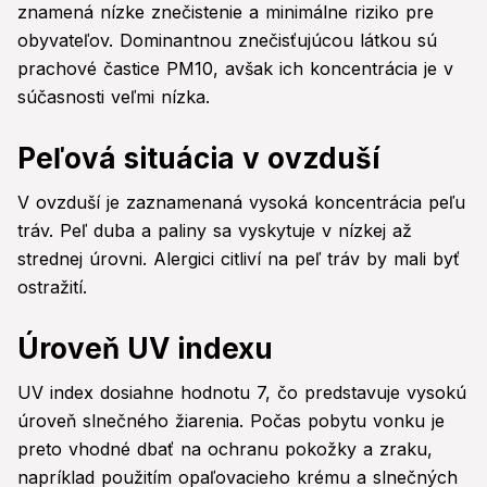
znamená nízke znečistenie a minimálne riziko pre
obyvateľov. Dominantnou znečisťujúcou látkou sú
prachové častice PM10, avšak ich koncentrácia je v
súčasnosti veľmi nízka.
Peľová situácia v ovzduší
V ovzduší je zaznamenaná vysoká koncentrácia peľu
tráv. Peľ duba a paliny sa vyskytuje v nízkej až
strednej úrovni. Alergici citliví na peľ tráv by mali byť
ostražití.
Úroveň UV indexu
UV index dosiahne hodnotu 7, čo predstavuje vysokú
úroveň slnečného žiarenia. Počas pobytu vonku je
preto vhodné dbať na ochranu pokožky a zraku,
napríklad použitím opaľovacieho krému a slnečných