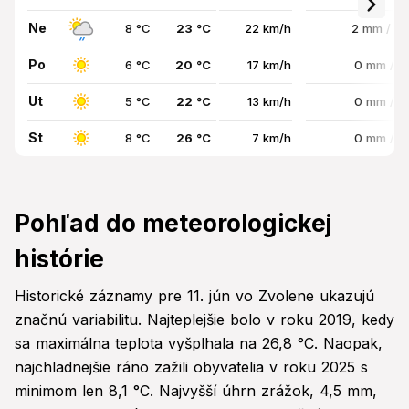
Ne
8 °C
23 °C
22 km/h
2 mm / 5
Po
6 °C
20 °C
17 km/h
0 mm / 
Ut
5 °C
22 °C
13 km/h
0 mm / 
St
8 °C
26 °C
7 km/h
0 mm / 
Pohľad do meteorologickej
histórie
Historické záznamy pre 11. jún vo Zvolene ukazujú
značnú variabilitu. Najteplejšie bolo v roku 2019, kedy
sa maximálna teplota vyšplhala na 26,8 °C. Naopak,
najchladnejšie ráno zažili obyvatelia v roku 2025 s
minimom len 8,1 °C. Najvyšší úhrn zrážok, 4,5 mm,