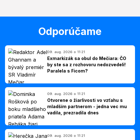
Odporúčame
09. aug. 2026 o 11:21
Exmarkizák sa obul do Mečiara: ČO
by ste sa z rozhovoru nedozvedeli!
Paralela s Ficom?
09. aug. 2026 o 11:21
Otvorene o žiarlivosti vo vzťahu s
mladším partnerom - jedna vec mu
vadila, prezradila dnes
09. aug. 2026 o 11:21