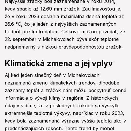
Najvyššie zrážky boli zaznamenané v roku 2014,
kedy spadlo až 12.69 mm zrážok. Zaujímavosťou je,
že v roku 2023 dosiahla maximálna denná teplota až
26.6 °C, čo je jeden z najvyšších zaznamenaných
hodnôt pre tento dátum. Celkovo možno povedať, že
22. september v Michalovciach býva skôr teplotne
nadpriemerný s nízkou pravdepodobnosťou zrážok.
Klimatická zmena a jej vplyv
Aj keď jeden slnečný deň v Michalovciach
neznamená zmenu klimatických trendov, dlhodobé
záznamy teplôt a zrážok nám môžu poskytnúť cenné
informácie o vývoji klímy v regióne. Z historických
údajov vidíme, že v posledných rokoch sa vyskytli
extrémnejšie teplotné výkyvy, napríklad v roku 2023,
kedy bola zaznamenaná výrazne vyššia teplota ako v
predchádzajúcich rokoch. Tento trend by mohol