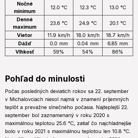
Nočné
12.0 °C
12.3 °C
13.0 °C
minimum
Denné
23.6 °C
24.9 °C
20.1 °C
maximum
Vietor
11.9 km/h
18.0 km/h
18.7 km/h
Dážď
0.0 mm
0.04 mm
6.85 mm
Vlhkosť
59%
54%
86%
Pohľad do minulosti
Počas posledných deviatich rokov sa 22. september
v Michalovciach niesol najmä v znamení príjemných
teplôt a prevažne slnečného počasia. Najteplejší 22.
september bol zaznamenaný v roku 2020 s
maximálnou teplotou 25.6 °C, zatiaľ čo najchladnejšie
bolo v roku 2021 s maximálnou teplotou len 10.8 °C.