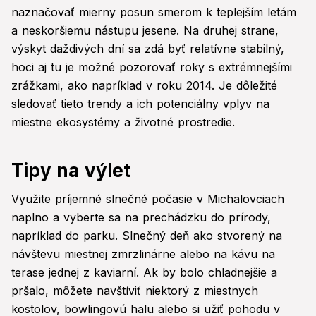
naznačovať mierny posun smerom k teplejším letám
a neskoršiemu nástupu jesene. Na druhej strane,
výskyt daždivých dní sa zdá byť relatívne stabilný,
hoci aj tu je možné pozorovať roky s extrémnejšími
zrážkami, ako napríklad v roku 2014. Je dôležité
sledovať tieto trendy a ich potenciálny vplyv na
miestne ekosystémy a životné prostredie.
Tipy na výlet
Využite príjemné slnečné počasie v Michalovciach
naplno a vyberte sa na prechádzku do prírody,
napríklad do parku. Slnečný deň ako stvorený na
návštevu miestnej zmrzlinárne alebo na kávu na
terase jednej z kaviarní. Ak by bolo chladnejšie a
pršalo, môžete navštíviť niektorý z miestnych
kostolov, bowlingovú halu alebo si užiť pohodu v