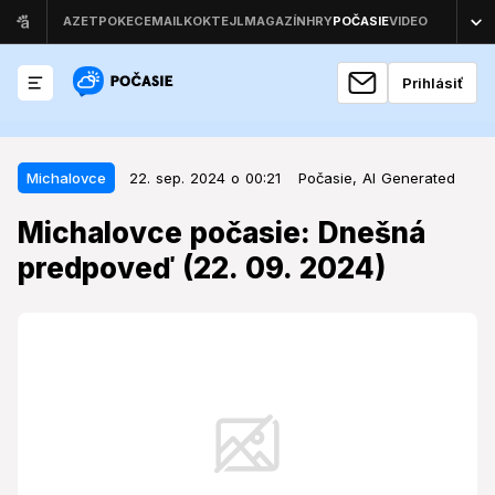
Prihlásiť
22. sep. 2024 o 00:21
Michalovce
Michalovce
22. sep. 2024 o 00:21
Počasie,
AI Generated
Michalovce počasie: Dnešná
Michalovce počasie: Dnešná
predpoveď (22. 09. 2024)
predpoveď (22. 09. 2024)
Michalovce očakáva príjemný jesenný deň s
množstvom slnečného svitu.