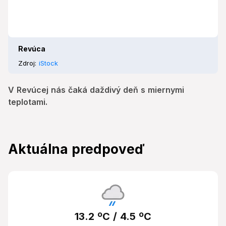
Revúca
Zdroj:
iStock
V Revúcej nás čaká daždivý deň s miernymi
teplotami.
Aktuálna predpoveď
13.2 ºC / 4.5 ºC