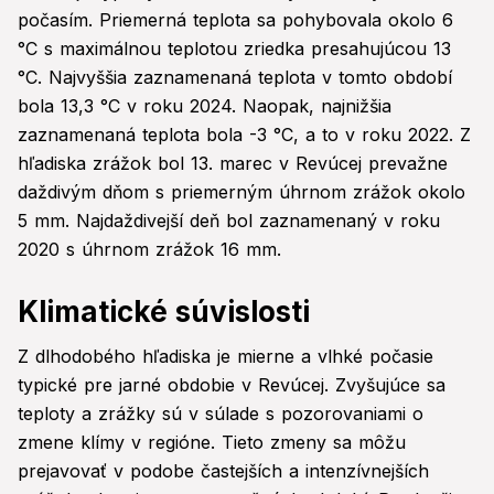
počasím. Priemerná teplota sa pohybovala okolo 6
°C s maximálnou teplotou zriedka presahujúcou 13
°C. Najvyššia zaznamenaná teplota v tomto období
bola 13,3 °C v roku 2024. Naopak, najnižšia
zaznamenaná teplota bola -3 °C, a to v roku 2022. Z
hľadiska zrážok bol 13. marec v Revúcej prevažne
daždivým dňom s priemerným úhrnom zrážok okolo
5 mm. Najdaždivejší deň bol zaznamenaný v roku
2020 s úhrnom zrážok 16 mm.
Klimatické súvislosti
Z dlhodobého hľadiska je mierne a vlhké počasie
typické pre jarné obdobie v Revúcej. Zvyšujúce sa
teploty a zrážky sú v súlade s pozorovaniami o
zmene klímy v regióne. Tieto zmeny sa môžu
prejavovať v podobe častejších a intenzívnejších