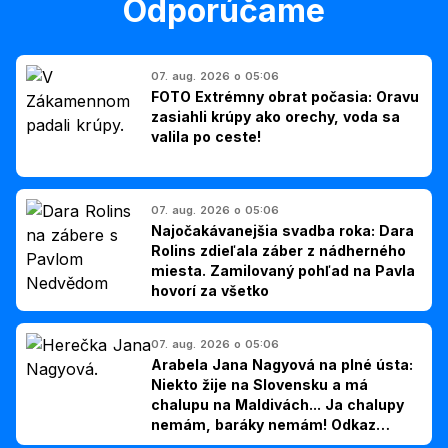
Odporúčame
07. aug. 2026 o 05:06
FOTO Extrémny obrat počasia: Oravu
zasiahli krúpy ako orechy, voda sa
valila po ceste!
07. aug. 2026 o 05:06
Najočakávanejšia svadba roka: Dara
Rolins zdieľala záber z nádherného
miesta. Zamilovaný pohľad na Pavla
hovorí za všetko
07. aug. 2026 o 05:06
Arabela Jana Nagyová na plné ústa:
Niekto žije na Slovensku a má
chalupu na Maldivách... Ja chalupy
nemám, baráky nemám! Odkaz
Slovákom