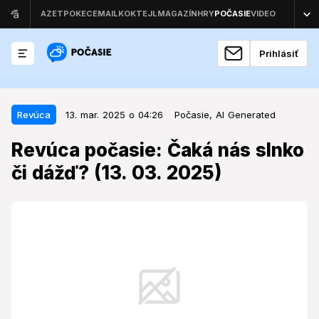
Prihlásiť
13. mar. 2025 o 04:26
Revúca
Revúca
13. mar. 2025 o 04:26
Počasie,
AI Generated
Revúca počasie: Čaká nás slnko či
Revúca počasie: Čaká nás slnko
dážď? (13. 03. 2025)
či dážď? (13. 03. 2025)
V Revúcej nás čaká daždivý deň s miernymi
teplotami.