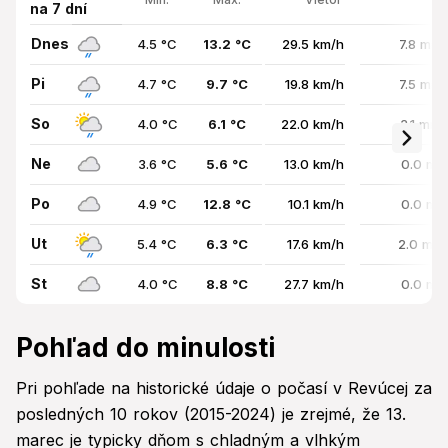
na 7 dní
Dnes
4.5 °C
13.2 °C
29.5 km/h
7.8 mm 
Pi
4.7 °C
9.7 °C
19.8 km/h
7.5 mm 
So
4.0 °C
6.1 °C
22.0 km/h
3.1 mm 
Ne
3.6 °C
5.6 °C
13.0 km/h
0.0 mm
Po
4.9 °C
12.8 °C
10.1 km/h
0.0 mm
Ut
5.4 °C
6.3 °C
17.6 km/h
2.0 mm 
St
4.0 °C
8.8 °C
27.7 km/h
0.0 mm
Pohľad do minulosti
Pri pohľade na historické údaje o počasí v Revúcej za
posledných 10 rokov (2015-2024) je zrejmé, že 13.
marec je typicky dňom s chladným a vlhkým