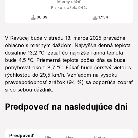
Mierny dážď
Riziko zrážok: 94%
06:09
17:54
V Revúcej bude v stredu 13. marca 2025 prevažne
oblačno s miernym dažďom. Najvyššia denná teplota
dosiahne 13,2 °C, zatiaľ čo najnižšia ranná teplota
bude 4,5 °C. Priemerná teplota počas dňa sa bude
pohybovať okolo 8,7 °C. Fúkať bude čerstvý vietor s
rýchlosťou do 29,5 km/h. Vzhľadom na vysokú
pravdepodobnosť zrážok (94 %) sa odporúča zobrať
si so sebou dáždnik.
Predpoveď na nasledujúce dni
Predpoveď
Min.
Max.
Vietor