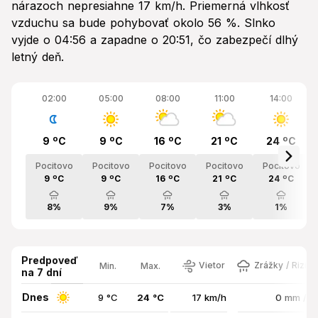
nárazoch nepresiahne 17 km/h. Priemerná vlhkosť
vzduchu sa bude pohybovať okolo 56 %. Slnko
vyjde o 04:56 a zapadne o 20:51, čo zabezpečí dlhý
letný deň.
02:00
05:00
08:00
11:00
14:00
9 ºC
9 ºC
16 ºC
21 ºC
24 ºC
Pocitovo
Pocitovo
Pocitovo
Pocitovo
Pocitovo
9 ºC
9 ºC
16 ºC
21 ºC
24 ºC
8%
9%
7%
3%
1%
Predpoveď
Vietor
Zrážky / Rizik
Min.
Max.
na 7 dní
Dnes
9 °C
24 °C
17 km/h
0 mm / 