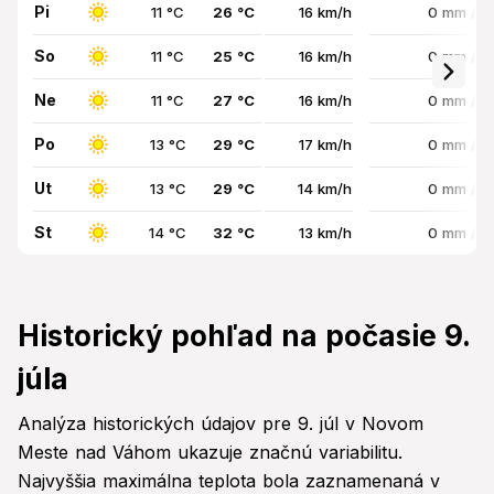
Pi
11 °C
26 °C
16 km/h
0 mm / 
So
11 °C
25 °C
16 km/h
0 mm / 
Ne
11 °C
27 °C
16 km/h
0 mm / 
Po
13 °C
29 °C
17 km/h
0 mm / 
Ut
13 °C
29 °C
14 km/h
0 mm / 
St
14 °C
32 °C
13 km/h
0 mm / 
Historický pohľad na počasie 9.
júla
Analýza historických údajov pre 9. júl v Novom
Meste nad Váhom ukazuje značnú variabilitu.
Najvyššia maximálna teplota bola zaznamenaná v