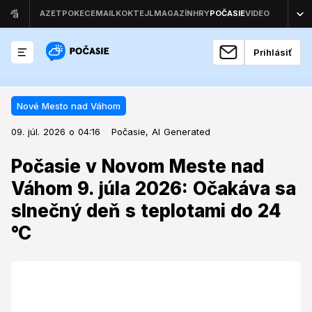
Prihlásiť
Nové Mesto nad Váhom
09. júl. 2026 o 04:16
Nové Mesto nad Váhom
09. júl. 2026 o 04:16
Počasie v Novom Meste nad
Počasie,
AI Generated
Váhom 9. júla 2026: Očakáva sa
Počasie v Novom Meste nad
slnečný deň s teplotami do 24 °C
Váhom 9. júla 2026: Očakáva sa
slnečný deň s teplotami do 24
Obyvateľov a návštevníkov mesta čaká deň s
príjemnými dennými teplotami, avšak ranné hodnoty
°C
môžu priniesť citeľné ochladenie.