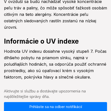
V ovzduší sa budú nachádzať vysoké koncentrácie
peľu tráv a paliny, čo môže spôsobiť ťažkosti osobám
citlivým na tieto alergény. Koncentrácie peľu
ostatných sledovaných rastlín zostanú na nízkej
úrovni.
Informácie o UV indexe
Hodnota UV indexu dosiahne vysoký stupeň 7. Počas
dlhšieho pobytu na priamom slnku, najmä v
poludňajších hodinách, sa odporúča použiť ochranné
prostriedky, ako sú opaľovací krém s vysokým
faktorom, pokrývka hlavy a slnečné okuliare.
Aktivujte si službu a dostávajte upozornenia na
najdôležitejšie správy dňa.
Prihláste sa na odber notifikácií