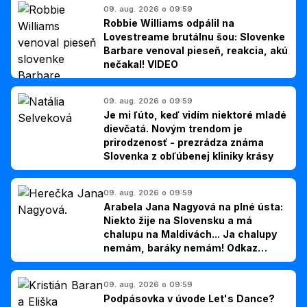
09. aug. 2026 o 09:59
Robbie Williams odpálil na
Lovestreame brutálnu šou: Slovenke
Barbare venoval pieseň, reakcia, akú
nečakal! VIDEO
09. aug. 2026 o 09:59
Je mi ľúto, keď vidím niektoré mladé
dievčatá. Novým trendom je
prirodzenosť - prezrádza známa
Slovenka z obľúbenej kliniky krásy
09. aug. 2026 o 09:59
Arabela Jana Nagyová na plné ústa:
Niekto žije na Slovensku a má
chalupu na Maldivách... Ja chalupy
nemám, baráky nemám! Odkaz
Slovákom
09. aug. 2026 o 09:59
Podpásovka v úvode Let's Dance?