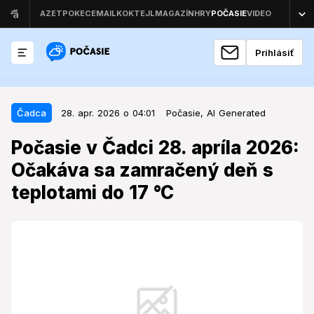
Prihlásiť
28. apr. 2026 o 04:01
Čadca
Čadca
28. apr. 2026 o 04:01
Počasie,
AI Generated
Počasie v Čadci 28. apríla 2026:
Počasie v Čadci 28. apríla 2026:
Očakáva sa zamračený deň s
Očakáva sa zamračený deň s
teplotami do 17 °C
teplotami do 17 °C
Nadchádzajúci utorok prinesie do oblasti Kysúc
počasie bez zrážok, avšak obloha zostane pokrytá
oblakmi, čo ovplyvní denné aktivity.