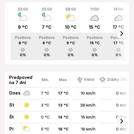
02:00
05:00
08:00
11:00
14:00
9 ºC
7 ºC
10 ºC
15 ºC
17 ºC
Pocitovo
Pocitovo
Pocitovo
Pocitovo
Pocitovo
8 ºC
6 ºC
9 ºC
15 ºC
17 ºC
0%
0%
0%
0%
0%
Predpoveď
Vietor
Zrážky / Rizik
Min.
Max.
na 7 dní
Dnes
7 °C
17 °C
10 km/h
0 mm / 
St
3 °C
13 °C
28 km/h
0 mm / 
Št
0 °C
14 °C
15 km/h
0 mm / 
Pi
5 °C
18 °C
19 km/h
0 mm / 