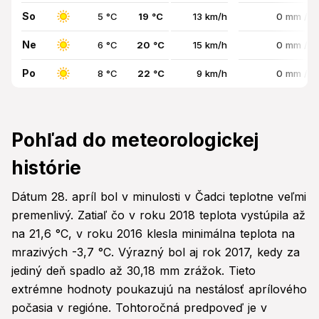
So
5 °C
19 °C
13 km/h
0 mm / 
Ne
6 °C
20 °C
15 km/h
0 mm / 
Po
8 °C
22 °C
9 km/h
0 mm / 
Pohľad do meteorologickej
histórie
Dátum 28. apríl bol v minulosti v Čadci teplotne veľmi
premenlivý. Zatiaľ čo v roku 2018 teplota vystúpila až
na 21,6 °C, v roku 2016 klesla minimálna teplota na
mrazivých -3,7 °C. Výrazný bol aj rok 2017, kedy za
jediný deň spadlo až 30,18 mm zrážok. Tieto
extrémne hodnoty poukazujú na nestálosť aprílového
počasia v regióne. Tohtoročná predpoveď je v