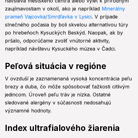
návšteva mestského centra alebo výlet k prírodným
zaujímavostiam v okolí, ako je napríklad
Minerálny
prameň Vajcovka/Smrdľavka v Lysici
. V prípade
slnečného počasia by boli skvelou alternatívou túry
po hrebeňoch Kysuckých Beskýd. Naopak, ak by
pršalo, odporúčame zvoliť vnútorné aktivity,
napríklad návštevu Kysuckého múzea v Čadci.
Peľová situácia v regióne
V ovzduší je zaznamenaná vysoká koncentrácia peľu
brezy a duba, čo môže spôsobovať ťažkosti citlivým
jedincom. Úroveň peľu tráv je nízka. Ostatné
sledované alergény v súčasnosti nedosahujú
významné hodnoty.
Index ultrafialového žiarenia