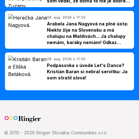
som vedel, že doma to nie je dobré,
hovorí Milan Ondrík
08. aug. 2026 o 17:50
Arabela Jana Nagyová na plné ústa:
Niekto žije na Slovensku a má
chalupu na Maldivách... Ja chalupy
nemám, baráky nemám! Odkaz
Slovákom
08. aug. 2026 o 17:50
Podpásovka v úvode Let's Dance?
Kristián Baran si nebral servítku: Ja
som stratil slová!
© 2010 - 2026 Ringier Slovakia Communities s.r.o.