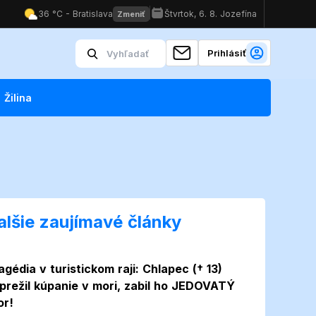
Prihlásiť
Žilina
alšie zaujímavé články
agédia v turistickom raji: Chlapec († 13)
prežil kúpanie v mori, zabil ho JEDOVATÝ
or!