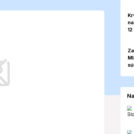
-05-23:
Kr
na
loty až do 25
12
Za
Ml
sú
víkendu podmienky, ktoré budú priať
né sledovať aj ďalšie meteorologické
Na