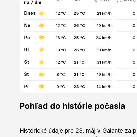
na 7 dní
Dnes
12 °C
25 °C
21 km/h
0
Ne
12 °C
26 °C
19 km/h
0
Po
16 °C
25 °C
24 km/h
0
Ut
13 °C
26 °C
18 km/h
0
St
12 °C
21 °C
31 km/h
0
Št
8 °C
21 °C
19 km/h
0
Pi
9 °C
23 °C
14 km/h
0
Pohľad do histórie počasia
Historické údaje pre 23. máj v Galante za 