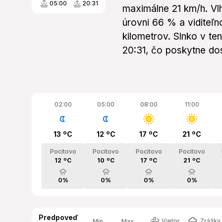
05:00
20:31
maximálne 21 km/h. V
úrovni 66 % a viditeľn
kilometrov. Slnko v t
20:31, čo poskytne dos
02:00
05:00
08:00
11:00
13 ºC
12 ºC
17 ºC
21 ºC
Pocitovo
Pocitovo
Pocitovo
Pocitovo
12 ºC
10 ºC
17 ºC
21 ºC
0%
0%
0%
0%
Predpoveď
Vietor
Zrážky 
Min.
Max.