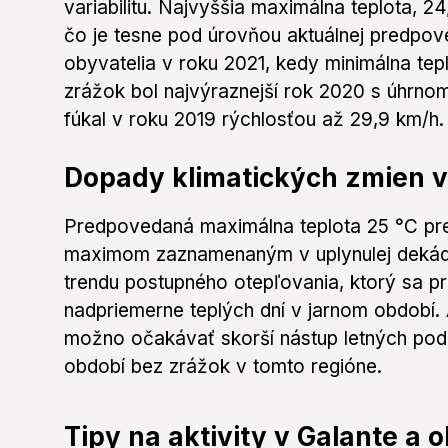
variabilitu. Najvyššia maximálna teplota, 
čo je tesne pod úrovňou aktuálnej predpove
obyvatelia v roku 2021, kedy minimálna tepl
zrážok bol najvýraznejší rok 2020 s úhrnom 1
fúkal v roku 2019 rýchlosťou až 29,9 km/h.
Dopady klimatických zmien v
Predpovedaná maximálna teplota 25 °C pre 
maximom zaznamenaným v uplynulej dekáde
trendu postupného otepľovania, ktorý sa p
nadpriemerne teplých dní v jarnom období.
možno očakávať skorší nástup letných pod
období bez zrážok v tomto regióne.
Tipy na aktivity v Galante a o