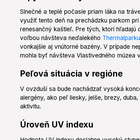
Slnečné a teplé počasie priam láka na trá
využiť tento deň na prechádzku parkom pri 
renesančný kaštieľ. Pre tých, ktorí hľadajú 
voľbou návšteva neďalekého
Thermalparku
vonkajšie aj vnútorné bazény. V prípade ne
mohla byť návšteva Vlastivedného múzea v
Peľová situácia v regióne
V ovzduší sa bude nachádzať vysoká konce
alergény, ako peľ liesky, jelše, brezy, duba
aktivitu.
Úroveň UV indexu
Hodnota UV indexu dosiahne vysoký stupe