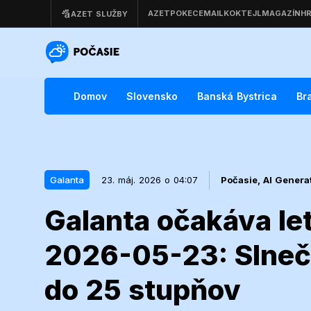
Domov
Slovensko
Banská Bystrica
Br
Galanta
23. máj. 2026 o 04:07
Počasie,
AI Genera
Galanta očakáva le
23. máj. 2026 o 04:07
Galanta
2026-05-23: Slnečn
Galanta očak
do 25 stupňov