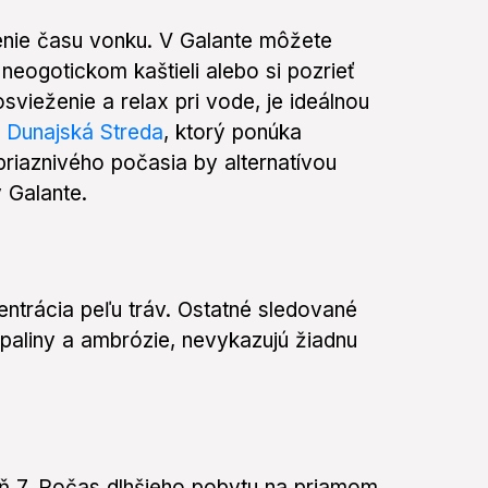
venie času vonku. V Galante môžete
neogotickom kaštieli alebo si pozrieť
osvieženie a relax pri vode, je ideálnou
 Dunajská Streda
, ktorý ponúka
priaznivého počasia by alternatívou
 Galante.
ntrácia peľu tráv. Ostatné sledované
, paliny a ambrózie, nevykazujú žiadnu
ň 7. Počas dlhšieho pobytu na priamom