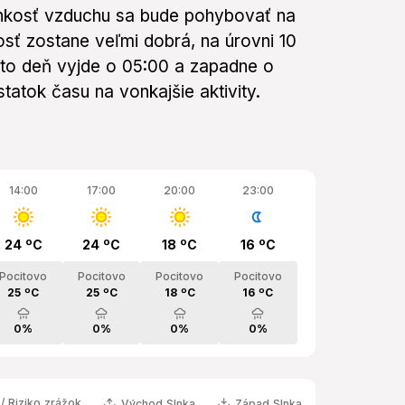
lhkosť vzduchu sa bude pohybovať na
osť zostane veľmi dobrá, na úrovni 10
ento deň vyjde o 05:00 a zapadne o
tatok času na vonkajšie aktivity.
14:00
17:00
20:00
23:00
24 ºC
24 ºC
18 ºC
16 ºC
Pocitovo
Pocitovo
Pocitovo
Pocitovo
25 ºC
25 ºC
18 ºC
16 ºC
0%
0%
0%
0%
/ Riziko zrážok
Východ Slnka
Západ Slnka