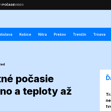
atislava
Košice
Nitra
Prešov
Trenčín
Trnava
ted
tné počasie
Ď
o a teploty až
Tr
áva letné
ne
tv