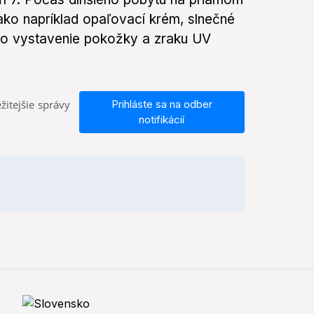
ako napríklad opaľovací krém, slnečné
ilo vystavenie pokožky a zraku UV
žitejšie správy
Prihláste sa na odber
notifikácií