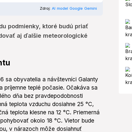
Zdroj:
AI model Google Gemini
du podmienky, ktoré budú priať
edovať aj ďalšie meteorologické
ntu
6 sa obyvatelia a návštevníci Galanty
 a príjemne teplé počasie. Očakáva sa
elého dňa bez pravdepodobnosti
ná teplota vzduchu dosiahne 25 °C,
čná teplota klesne na 12 °C. Priemerná
 pohybovať okolo 18 °C. Vietor bude
ťou, v nárazoch môže dosiahnuť