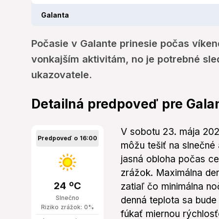
Galanta
Počasie v Galante prinesie počas víken
vonkajším aktivitám, no je potrebné sl
ukazovatele.
Detailná predpoveď pre Gala
V sobotu 23. mája 202
Predpoveď o 16:00
môžu tešiť na slnečné
jasná obloha počas c
zrážok. Maximálna den
24 ºC
zatiaľ čo minimálna no
Slnečno
denná teplota sa bude
Riziko zrážok: 0%
fúkať miernou rýchlos