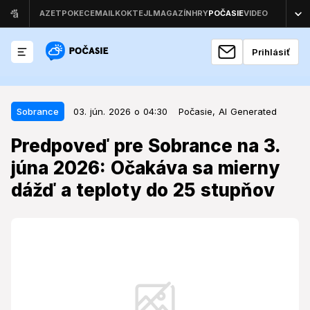
Prihlásiť
03. jún. 2026 o 04:30
Sobrance
Sobrance
03. jún. 2026 o 04:30
Počasie,
AI Generated
Predpoveď pre Sobrance na 3.
Predpoveď pre Sobrance na 3.
júna 2026: Očakáva sa mierny
júna 2026: Očakáva sa mierny
dážď a teploty do 25 stupňov
dážď a teploty do 25 stupňov
Počasie v polovici týždňa prinesie obyvateľom
Sobraniec kombináciu letných teplôt a zrážok, ktoré
môžu ovplyvniť denné plány.