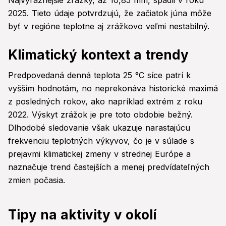
Najvýraznejšie zrážky, až 10,85 mm, spadli v roku
2025. Tieto údaje potvrdzujú, že začiatok júna môže
byť v regióne teplotne aj zrážkovo veľmi nestabilný.
Klimatický kontext a trendy
Predpovedaná denná teplota 25 °C síce patrí k
vyšším hodnotám, no neprekonáva historické maximá
z posledných rokov, ako napríklad extrém z roku
2022. Výskyt zrážok je pre toto obdobie bežný.
Dlhodobé sledovanie však ukazuje narastajúcu
frekvenciu teplotných výkyvov, čo je v súlade s
prejavmi klimatickej zmeny v strednej Európe a
naznačuje trend častejších a menej predvídateľných
zmien počasia.
Tipy na aktivity v okolí