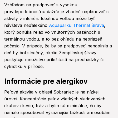
Vzhľadom na predpoveď s vysokou
pravdepodobnosťou dažďa je vhodné naplánovať si
aktivity v interiéri. Ideálnou voľbou môže byť
návšteva neďalekého
Aquaparku Thermal Šírava
,
ktorý ponúka relax vo vnútorných bazénoch s
termálnou vodou, a to bez ohľadu na nepriazeň
počasia. V prípade, že by sa predpoveď nenaplnila a
deň by bol slnečný, okolie Zemplínskej šíravy
poskytuje množstvo príležitostí na prechádzky či
cyklistiku v prírode.
Informácie pre alergikov
Peľová aktivita v oblasti Sobraniec je na nízkej
úrovni. Koncentrácie peľov všetkých sledovaných
druhov drevín, tráv a bylín sú minimálne, čo by
nemalo spôsobovať výraznejšie ťažkosti ani osobám