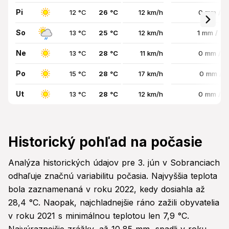
Pi
12 °C
26 °C
12 km/h
0 mm / 
So
13 °C
25 °C
12 km/h
1 mm / 7
Ne
13 °C
28 °C
11 km/h
0 mm / 
Po
15 °C
28 °C
17 km/h
0 mm / 
Ut
13 °C
28 °C
12 km/h
0 mm / 
Historický pohľad na počasie
Analýza historických údajov pre 3. jún v Sobranciach
odhaľuje značnú variabilitu počasia. Najvyššia teplota
bola zaznamenaná v roku 2022, kedy dosiahla až
28,4 °C. Naopak, najchladnejšie ráno zažili obyvatelia
v roku 2021 s minimálnou teplotou len 7,9 °C.