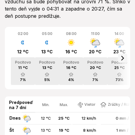
vzduchu sa bude pohybovať na úrovni 71 %. Slnko v
tento deň vyjde o 04:31 a zapadne o 20:27, čím sa
deň postupne predlžuje.
02:00
05:00
08:00
11:00
14:00
12 ºC
13 ºC
16 ºC
20 ºC
23 ºC
Pocitovo
Pocitovo
Pocitovo
Pocitovo
Pocitovo
11 ºC
13 ºC
16 ºC
20 ºC
25 ºC
7%
5%
4%
7%
73%
Predpoveď
Vietor
Zrážky / Rizik
Min.
Max.
na 7 dní
Dnes
12 °C
25 °C
12 km/h
0 mm / 7
Št
13 °C
19 °C
8 km/h
1 mm / 7