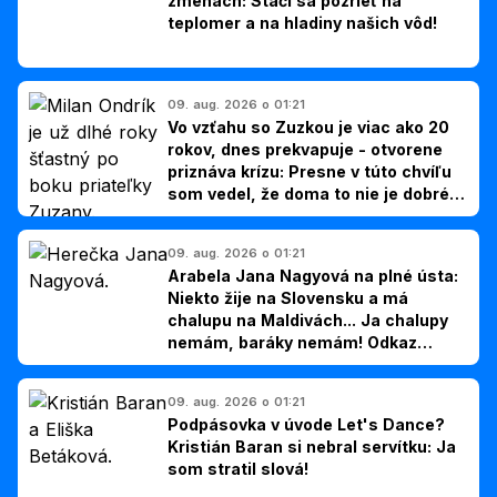
zmenách: Stačí sa pozrieť na
teplomer a na hladiny našich vôd!
09. aug. 2026 o 01:21
Vo vzťahu so Zuzkou je viac ako 20
rokov, dnes prekvapuje - otvorene
priznáva krízu: Presne v túto chvíľu
som vedel, že doma to nie je dobré,
hovorí Milan Ondrík
09. aug. 2026 o 01:21
Arabela Jana Nagyová na plné ústa:
Niekto žije na Slovensku a má
chalupu na Maldivách... Ja chalupy
nemám, baráky nemám! Odkaz
Slovákom
09. aug. 2026 o 01:21
Podpásovka v úvode Let's Dance?
Kristián Baran si nebral servítku: Ja
som stratil slová!