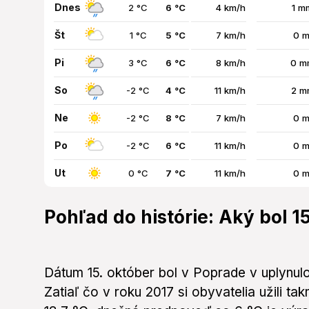
Dnes
2 °C
6 °C
4 km/h
1 m
Št
1 °C
5 °C
7 km/h
0 m
Pi
3 °C
6 °C
8 km/h
0 m
So
-2 °C
4 °C
11 km/h
2 m
Ne
-2 °C
8 °C
7 km/h
0 m
Po
-2 °C
6 °C
11 km/h
0 m
Ut
0 °C
7 °C
11 km/h
0 m
Pohľad do histórie: Aký bol 1
Dátum 15. október bol v Poprade v uplynulo
Zatiaľ čo v roku 2017 si obyvatelia užili t