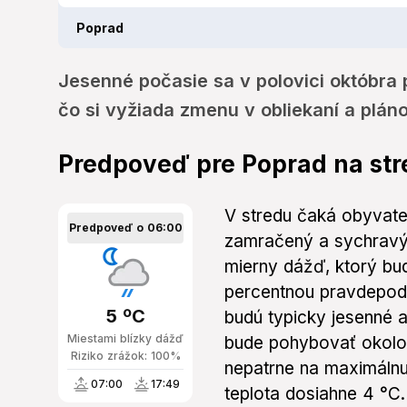
Poprad
Jesenné počasie sa v polovici októbra 
čo si vyžiada zmenu v obliekaní a plán
Predpoveď pre Poprad na st
V stredu čaká obyvat
Predpoveď o 06:00
zamračený a sychravý
mierny dážď, ktorý bu
percentnou pravdepod
5 ºC
budú typicky jesenné a
Miestami blízky dážď
bude pohybovať okolo 
Riziko zrážok: 100%
nepatrne na maximálnu
07:00
17:49
teplota dosiahne 4 °C