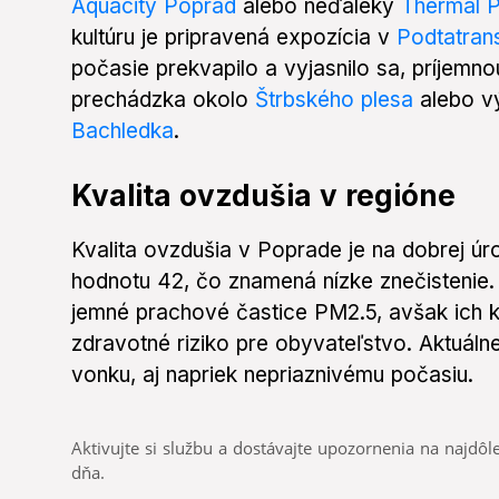
Aquacity Poprad
alebo neďaleký
Thermal 
kultúru je pripravená expozícia v
Podtatra
počasie prekvapilo a vyjasnilo sa, príjemn
prechádzka okolo
Štrbského plesa
alebo v
Bachledka
.
Kvalita ovzdušia v regióne
Kvalita ovzdušia v Poprade je na dobrej úro
hodnotu 42, čo znamená nízke znečistenie.
jemné prachové častice PM2.5, avšak ich k
zdravotné riziko pre obyvateľstvo. Aktuáln
vonku, aj napriek nepriaznivému počasiu.
Aktivujte si službu a dostávajte upozornenia na najdôle
dňa.