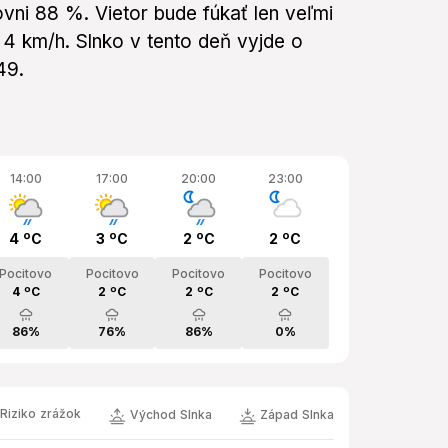
vni 88 %. Vietor bude fúkať len veľmi
 4 km/h. Slnko v tento deň vyjde o
49.
14:00
17:00
20:00
23:00
4 ºC
3 ºC
2 ºC
2 ºC
Pocitovo
Pocitovo
Pocitovo
Pocitovo
4 ºC
2 ºC
2 ºC
2 ºC
86%
76%
86%
0%
Riziko zrážok
Východ Slnka
Západ Slnka