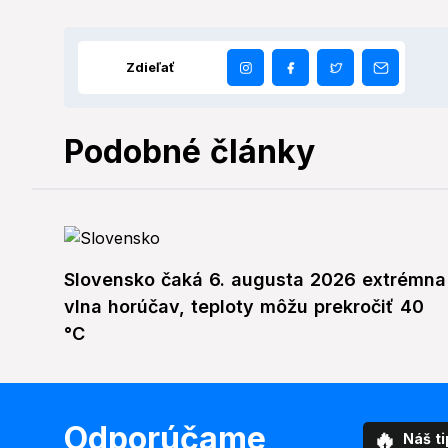
Zdieľať
Podobné články
Slovensko čaká 6. augusta 2026 extrémna
vlna horúčav, teploty môžu prekročiť 40
°C
Odporúčame
🔥
Náš ti