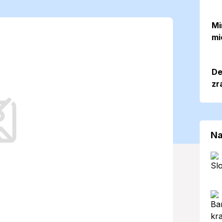
a, pripravte si
Mi
mi
plé oblečenie
De
zr
bra prejaví vo svojej sychravej
iekaní a plánoch na voľný čas.
Na