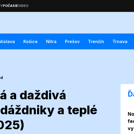
atislava
Košice
Nitra
Prešov
Trenčín
Trnava
ed
á a daždivá
Ď
 dáždniky a teplé
No
chladná a
2025)
fe
vy