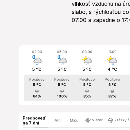
vlhkosť vzduchu na úro
slabo, s rýchlosťou do
07:00 a zapadne o 17:
02:00
05:00
08:00
11:00
5 ºC
5 ºC
5 ºC
4 ºC
Pocitovo
Pocitovo
Pocitovo
Pocitovo
5 ºC
5 ºC
5 ºC
3 ºC
64%
100%
85%
87%
Predpoveď
Vietor
Zrážky / 
Min.
Max.
na 7 dní