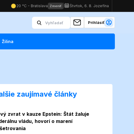
Prihlásiť
Žilina
alšie zaujímavé články
vý zvrat v kauze Epstein: Štát žaluje
derálnu vládu, hovorí o marení
šetrovania
Foto