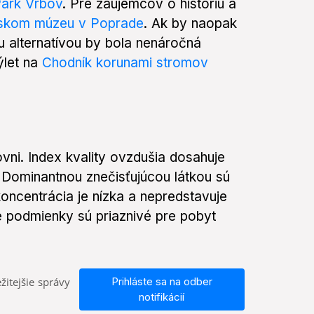
Park Vrbov
. Pre záujemcov o históriu a
nskom múzeu v Poprade
. Ak by naopak
ou alternatívou by bola nenáročná
ýlet na
Chodník korunami stromov
vni. Index kvality ovzdušia dosahuje
 Dominantnou znečisťujúcou látkou sú
oncentrácia je nízka a nepredstavuje
e podmienky sú priaznivé pre pobyt
žitejšie správy
Prihláste sa na odber
notifikácií