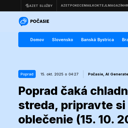
Domov
Slovensko
Banská Bystrica
Br
Poprad
15. okt. 2025 o 04:27
Počasie,
AI Generat
Poprad čaká chladn
15. okt. 2025 o 04:27
Poprad
streda, pripravte si
Poprad čaká 
oblečenie (15. 10. 