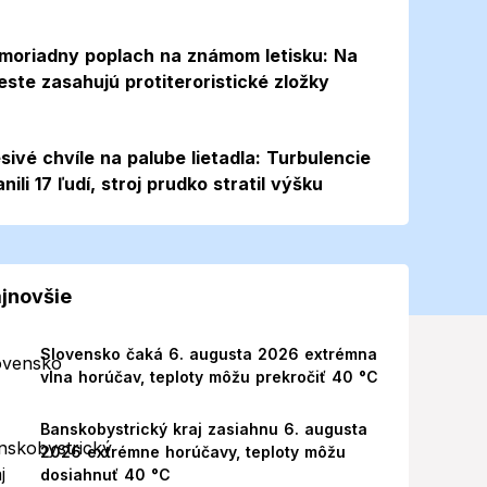
moriadny poplach na známom letisku: Na
este zasahujú protiteroristické zložky
sivé chvíle na palube lietadla: Turbulencie
anili 17 ľudí, stroj prudko stratil výšku
jnovšie
Slovensko čaká 6. augusta 2026 extrémna
vlna horúčav, teploty môžu prekročiť 40 °C
Banskobystrický kraj zasiahnu 6. augusta
2026 extrémne horúčavy, teploty môžu
dosiahnuť 40 °C