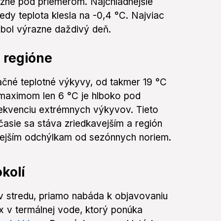
azne pod priemerom. Najchladnejšie
y teplota klesla na -0,4 °C. Najviac
 bol výrazne daždivý deň.
 regióne
načné teplotné výkyvy, od takmer 19 °C
maximom len 6 °C je hlboko pod
rekvenciu extrémnych výkyvov. Tieto
časie sa stáva zriedkavejším a región
znejším odchýlkam od sezónnych noriem.
kolí
v stredu, priamo nabáda k objavovaniu
ax v termálnej vode, ktorý ponúka