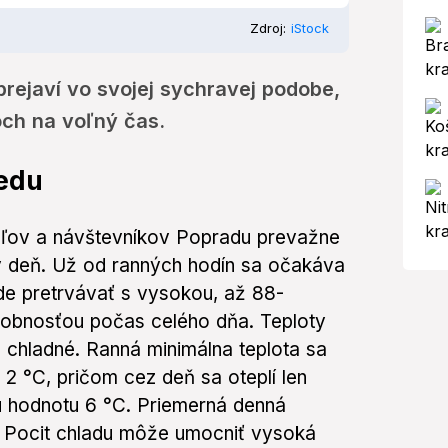
Zdroj:
iStock
prejaví vo svojej sychravej podobe,
och na voľný čas.
redu
eľov a návštevníkov Popradu prevažne
 deň. Už od ranných hodín sa očakáva
de pretrvávať s vysokou, až 88-
obnosťou počas celého dňa. Teploty
 chladné. Ranná minimálna teplota sa
2 °C, pričom cez deň sa oteplí len
 hodnotu 6 °C. Priemerná denná
. Pocit chladu môže umocniť vysoká