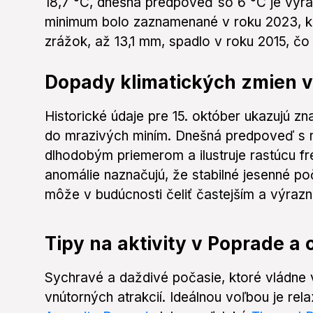
18,7 °C, dnešná predpoveď so 6 °C je výr
minimum bolo zaznamenané v roku 2023, ked
zrážok, až 13,1 mm, spadlo v roku 2015, čo
Dopady klimatických zmien v
Historické údaje pre 15. október ukazujú z
do mrazivých miním. Dnešná predpoveď s 
dlhodobým priemerom a ilustruje rastúcu f
anomálie naznačujú, že stabilné jesenné po
môže v budúcnosti čeliť častejším a výra
Tipy na aktivity v Poprade a o
Sychravé a daždivé počasie, ktoré vládne 
vnútorných atrakcií. Ideálnou voľbou je rel