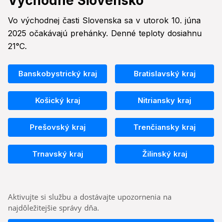
Východné Slovensko
Vo východnej časti Slovenska sa v utorok 10. júna
2025 očakávajú prehánky. Denné teploty dosiahnu
21°C.
Banskobystrický kraj
Bratislavský kraj
Košický kraj
Nitriansky kraj
Prešovský kraj
Trenčiansky kraj
Trnavský kraj
Žilinský kraj
Aktivujte si službu a dostávajte upozornenia na
najdôležitejšie správy dňa.