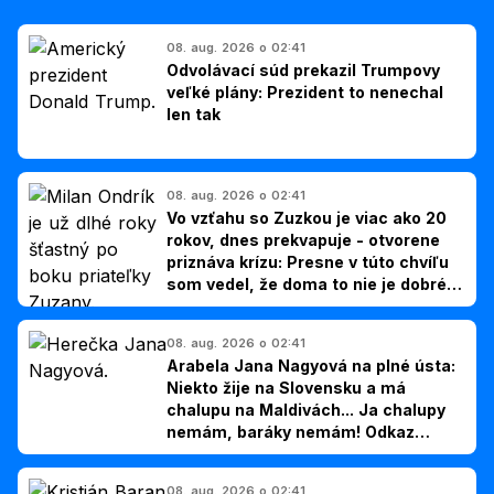
08. aug. 2026 o 02:41
Odvolávací súd prekazil Trumpovy
veľké plány: Prezident to nenechal
len tak
08. aug. 2026 o 02:41
Vo vzťahu so Zuzkou je viac ako 20
rokov, dnes prekvapuje - otvorene
priznáva krízu: Presne v túto chvíľu
som vedel, že doma to nie je dobré,
hovorí Milan Ondrík
08. aug. 2026 o 02:41
Arabela Jana Nagyová na plné ústa:
Niekto žije na Slovensku a má
chalupu na Maldivách... Ja chalupy
nemám, baráky nemám! Odkaz
Slovákom
08. aug. 2026 o 02:41