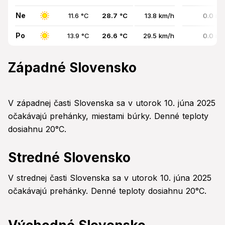
Ne
11.6 °C
28.7 °C
13.8 km/h
0.0 mm
Po
13.9 °C
26.6 °C
29.5 km/h
0.0 mm
Západné Slovensko
V západnej časti Slovenska sa v utorok 10. júna 2025
očakávajú prehánky, miestami búrky. Denné teploty
dosiahnu 20°C.
Stredné Slovensko
V strednej časti Slovenska sa v utorok 10. júna 2025
očakávajú prehánky. Denné teploty dosiahnu 20°C.