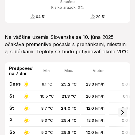
Slnečno
Riziko zrážok: 0%
04:51
20:51
Na väčšine územia Slovenska sa 10. júna 2025
očakáva premenlivé počasie s prehánkami, miestami
aj s búrkami. Teploty sa budú pohybovať okolo 20°C.
Predpoveď
Min.
Max.
Vietor
na 7 dní
Dnes
9.1 °C
25.2 °C
23.3 km/h
0.0 mm
St
10.5 °C
21.3 °C
26.6 km/h
0.1 mm
Št
8.7 °C
24.0 °C
12.0 km/h
0.0 mm
Pi
9.3 °C
25.4 °C
12.3 km/h
0.0 mm
So
9.2 °C
25.8 °C
10.0 km/h
0.0 mm