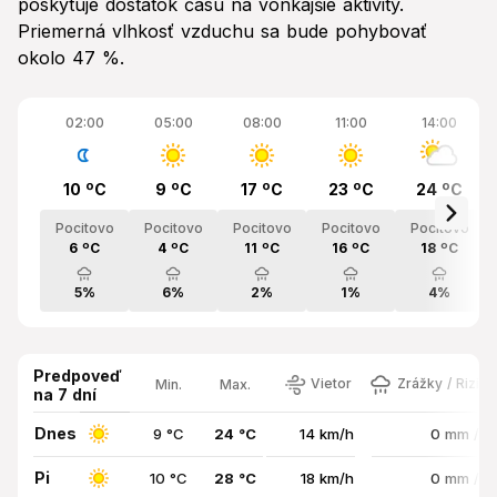
poskytuje dostatok času na vonkajšie aktivity.
Priemerná vlhkosť vzduchu sa bude pohybovať
okolo 47 %.
02:00
05:00
08:00
11:00
14:00
10 ºC
9 ºC
17 ºC
23 ºC
24 ºC
Pocitovo
Pocitovo
Pocitovo
Pocitovo
Pocitovo
6 ºC
4 ºC
11 ºC
16 ºC
18 ºC
5%
6%
2%
1%
4%
Predpoveď
Vietor
Zrážky / Rizik
Min.
Max.
na 7 dní
Dnes
9 °C
24 °C
14 km/h
0 mm / 
Pi
10 °C
28 °C
18 km/h
0 mm / 