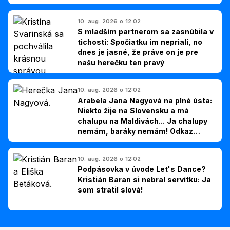
10. aug. 2026 o 12:02
S mladším partnerom sa zasnúbila v
tichosti: Spočiatku im nepriali, no
dnes je jasné, že práve on je pre
našu herečku ten pravý
10. aug. 2026 o 12:02
Arabela Jana Nagyová na plné ústa:
Niekto žije na Slovensku a má
chalupu na Maldivách... Ja chalupy
nemám, baráky nemám! Odkaz
Slovákom
10. aug. 2026 o 12:02
Podpásovka v úvode Let's Dance?
Kristián Baran si nebral servítku: Ja
som stratil slová!