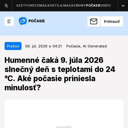
Prihlásiť
09. júl. 2026 o 04:21
Prešov
Prešov
09. júl. 2026 o 04:21
Počasie,
AI Generated
Humenné čaká 9. júla 2026
Humenné čaká 9. júla 2026
slnečný deň s teplotami do 24 °C.
slnečný deň s teplotami do 24
Aké počasie priniesla minulosť?
°C. Aké počasie priniesla
Nadchádzajúci deň prinesie do mesta stabilné letné
minulosť?
počasie, no pohľad do histórie odhaľuje, že tento
dátum priniesol v minulosti aj výrazné extrémy.