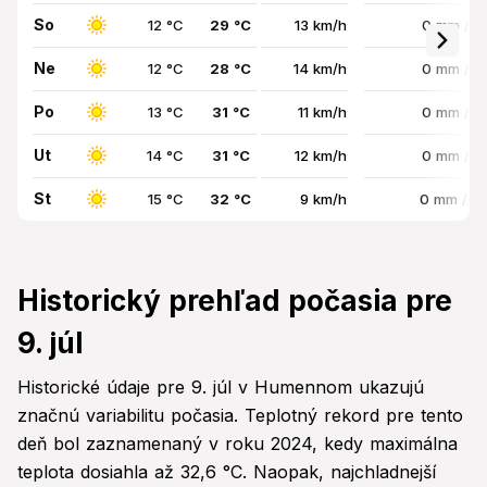
So
12 °C
29 °C
13 km/h
0 mm / 
Ne
12 °C
28 °C
14 km/h
0 mm / 
Po
13 °C
31 °C
11 km/h
0 mm / 
Ut
14 °C
31 °C
12 km/h
0 mm / 
St
15 °C
32 °C
9 km/h
0 mm / 1
Historický prehľad počasia pre
9. júl
Historické údaje pre 9. júl v Humennom ukazujú
značnú variabilitu počasia. Teplotný rekord pre tento
deň bol zaznamenaný v roku 2024, kedy maximálna
teplota dosiahla až 32,6 °C. Naopak, najchladnejší