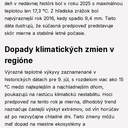
deň v nedávnej histórii bol v roku 2025 s maximálnou
teplotou len 17,3 °C. Z hľadiska zrážok bol
najvýraznejší rok 2016, kedy spadlo 9,4 mm. Tieto
dáta ilustrujú, že súčasná predpoveď predstavuje
skôr mierne a stabilné letné počasie.
Dopady klimatických zmien v
regióne
Výrazné teplotné výkyvy zaznamenané v
historických dátach pre 9. júl, s rozdielom viac ako 15
°C medzi najteplejším a najchladnejším dňom,
poukazujú na rastúcu klimatickú nestabilitu. Hoci
predpoveď na tento rok je mierna, dlhodobý trend
naznačuje častejší výskyt extrémov, od vĺn horúčav
až po nezvyčajne chladné dni. Tieto zmeny môžu
mať dopad na miestne ekosystémy a