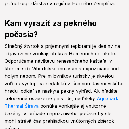
poľnohospodárstvo v regióne Horného Zemplína.
Kam vyraziť za pekného
počasia?
Slnečný štvrtok s príjemnými teplotami je ideálny na
objavovanie vonkajších krás Humenného a okolia.
Odporúčame návštevu renesančného kaštieľa, v
ktorom sídli Vihorlatské múzeum s expozíciami pod
holým nebom. Pre milovníkov turistiky je skvelou
voľbou výstup na neďalekú zrúcaninu Jasenovského
hradu, odkiaľ sa naskytá pekný výhľad. Ak hľadáte
celodenné osvieženie pri vode, neďaleký
Aquapark
Thermal Šírava
ponúka vonkajšie aj vnútorné
bazény. V prípade nepriaznivého počasia by ste
mohli stráviť čas prehliadkou vnútorných zbierok
múzea.