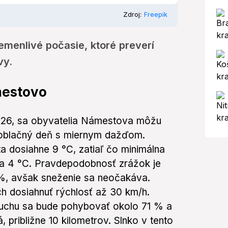
Zdroj:
Freepik
menlivé počasie, ktoré preverí
vy.
mestovo
2026, sa obyvatelia Námestova môžu
 oblačný deň s miernym dažďom.
a dosiahne 9 °C, zatiaľ čo minimálna
na 4 °C. Pravdepodobnosť zrážok je
%, avšak sneženie sa neočakáva.
h dosiahnuť rýchlosť až 30 km/h.
duchu sa bude pohybovať okolo 71 % a
 približne 10 kilometrov. Slnko v tento