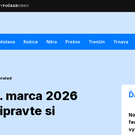
atislava
Košice
Nitra
Prešov
Trenčín
Trnava
erated
. marca 2026
Ď
ipravte si
No
ká 31. marca
fe
vy