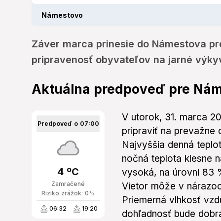
Námestovo
Záver marca prinesie do Námestova pre
pripravenosť obyvateľov na jarné výky
Aktuálna predpoveď pre Ná
V utorok, 31. marca 
Predpoveď o 07:00
pripraviť na prevažne
Najvyššia denná teplot
nočná teplota klesne 
4 ºC
vysoká, na úrovni 83 
Zamračené
Vietor môže v nárazoc
Riziko zrážok: 0%
Priemerná vlhkosť vz
06:32
19:20
dohľadnosť bude dobrá,