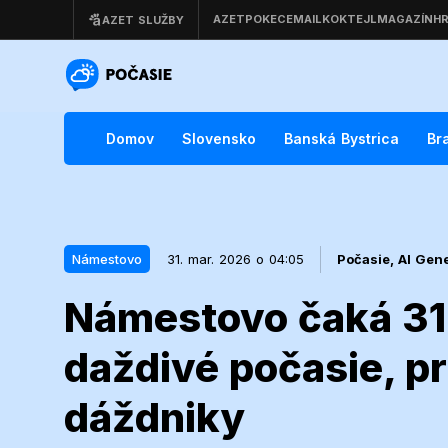
Domov
Slovensko
Banská Bystrica
Br
Námestovo
31. mar. 2026 o 04:05
Počasie,
AI Gen
Námestovo čaká 31
31. mar. 2026 o 04:05
Námestovo
daždivé počasie, pr
Námestovo ča
dáždniky