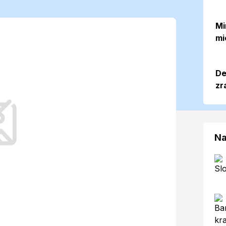
 počasie,
Mi
mi
dáždniky
De
zr
a premenlivé počasie, ktoré preverí
výkyvy.
Na