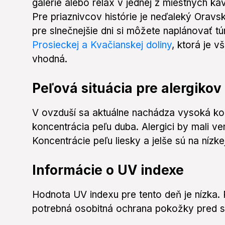
galérie alebo relax v jednej z miestnych ka
Pre priaznivcov histórie je neďaleký Orav
pre slnečnejšie dni si môžete naplánovať tú
Prosieckej a Kvačianskej doliny
, ktorá je 
vhodná.
Peľová situácia pre alergikov
V ovzduší sa aktuálne nachádza vysoká kon
koncentrácia peľu duba. Alergici by mali 
Koncentrácie peľu liesky a jelše sú na nízkej
Informácie o UV indexe
Hodnota UV indexu pre tento deň je nízka.
potrebná osobitná ochrana pokožky pred s