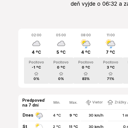
deň vyjde o 06:32 a z
02:00
05:00
08:00
11:00
4 ºC
5 ºC
4 ºC
7 ºC
Pocitovo
Pocitovo
Pocitovo
Pocitovo
-1 ºC
0 ºC
0 ºC
3 ºC
0%
0%
83%
71%
Predpoveď
Vietor
Zrážky /
Min.
Max.
na 7 dní
Dnes
4 °C
9 °C
30 km/h
1 
St
2 °C
11 °C
30 km/h
0 