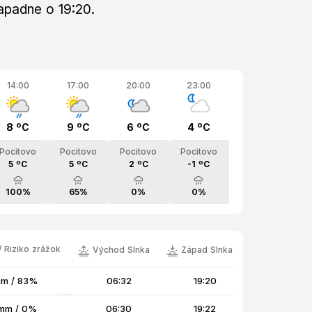
apadne o 19:20.
14:00
17:00
20:00
23:00
8 ºC
9 ºC
6 ºC
4 ºC
Pocitovo
Pocitovo
Pocitovo
Pocitovo
5 ºC
5 ºC
2 ºC
-1 ºC
100%
65%
0%
0%
 Riziko zrážok
Východ Slnka
Západ Slnka
mm / 83%
06:32
19:20
mm / 0%
06:30
19:22