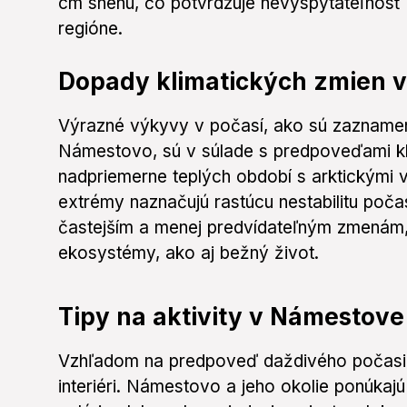
cm snehu, čo potvrdzuje nevyspytateľnosť
regióne.
Dopady klimatických zmien v
Výrazné výkyvy v počasí, ako sú zaznamen
Námestovo, sú v súlade s predpoveďami kl
nadpriemerne teplých období s arktickými 
extrémy naznačujú rastúcu nestabilitu poča
častejším a menej predvídateľným zmenám,
ekosystémy, ako aj bežný život.
Tipy na aktivity v Námestove 
Vzhľadom na predpoveď daždivého počasia 
interiéri. Námestovo a jeho okolie ponúkaj