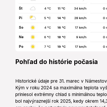
Št
4 °C
11 °C
34 km/h
0 
Pi
5 °C
14 °C
28 km/h
0 
So
4 °C
16 °C
17 km/h
0 
Ne
6 °C
18 °C
9 km/h
0 
Po
7 °C
19 °C
17 km/h
0 
Pohľad do histórie počasia
Historické údaje pre 31. marec v Námestove 
Kým v roku 2024 sa maximálna teplota vyšp
priniesol extrémny chlad s minimálnou tepl
bol najvýraznejší rok 2025, kedy okrem 14