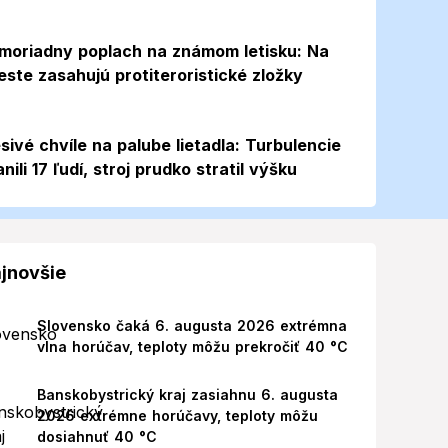
moriadny poplach na známom letisku: Na
este zasahujú protiteroristické zložky
sivé chvíle na palube lietadla: Turbulencie
anili 17 ľudí, stroj prudko stratil výšku
jnovšie
Slovensko čaká 6. augusta 2026 extrémna
vlna horúčav, teploty môžu prekročiť 40 °C
Banskobystrický kraj zasiahnu 6. augusta
2026 extrémne horúčavy, teploty môžu
dosiahnuť 40 °C