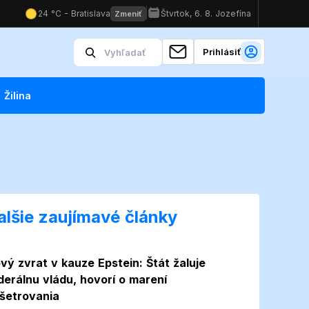
Prihlásiť
Žilina
alšie zaujímavé články
vý zvrat v kauze Epstein: Štát žaluje
derálnu vládu, hovorí o marení
šetrovania
Foto