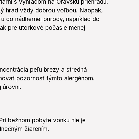
viarní s výhľadom na Oravskú priehradu.
ský hrad vždy dobrou voľbou. Naopak,
ru do nádhernej prírody, napríklad do
však pre utorkové počasie menej
centrácia peľu brezy a stredná
venovať pozornosť týmto alergénom.
 úrovni.
 Pri bežnom pobyte vonku nie je
lnečným žiarením.