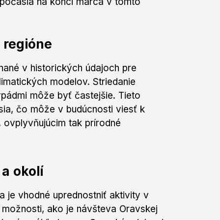
 počasia na konci marca v tomto
 regióne
ané v historických údajoch pre
imatických modelov. Striedanie
vpádmi môže byť častejšie. Tieto
sia, čo môže v budúcnosti viesť k
 ovplyvňujúcim tak prírodné
a okolí
je vhodné uprednostniť aktivity v
ú možnosti, ako je návšteva Oravskej