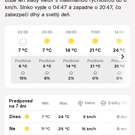
bude len slabý vietor s maximálnou rýchlosťou do 8
km/h. Slnko vyjde o 04:47 a zapadne o 20:47, čo
zabezpečí dlhý a svetlý deň.
02:00
05:00
08:00
11:00
14:00
7 ºC
7 ºC
14 ºC
21 ºC
24 ºC
Pocitovo
Pocitovo
Pocitovo
Pocitovo
Pocitovo
6 ºC
5 ºC
14 ºC
21 ºC
25 ºC
15%
8%
2%
0%
0%
Predpoveď
Vietor
Zrážky / Rizik
Min.
Max.
na 7 dní
Dnes
7 °C
24 °C
8 km/h
0 mm / 
Ne
11 °C
25 °C
16 km/h
0 mm / 