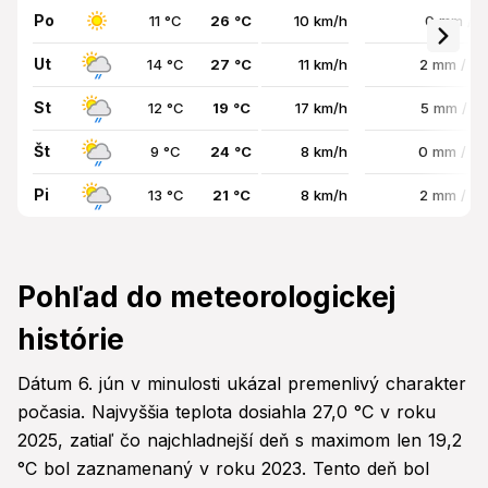
Po
11 °C
26 °C
10 km/h
0 mm / 
Ut
14 °C
27 °C
11 km/h
2 mm / 7
St
12 °C
19 °C
17 km/h
5 mm / 9
Št
9 °C
24 °C
8 km/h
0 mm / 7
Pi
13 °C
21 °C
8 km/h
2 mm / 8
Pohľad do meteorologickej
histórie
Dátum 6. jún v minulosti ukázal premenlivý charakter
počasia. Najvyššia teplota dosiahla 27,0 °C v roku
2025, zatiaľ čo najchladnejší deň s maximom len 19,2
°C bol zaznamenaný v roku 2023. Tento deň bol