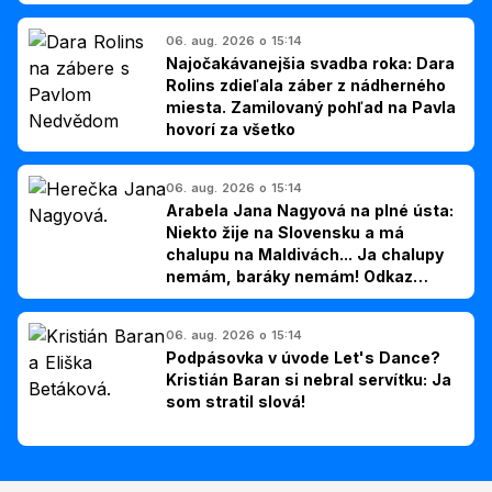
06. aug. 2026 o 15:14
Najočakávanejšia svadba roka: Dara
Rolins zdieľala záber z nádherného
miesta. Zamilovaný pohľad na Pavla
hovorí za všetko
06. aug. 2026 o 15:14
Arabela Jana Nagyová na plné ústa:
Niekto žije na Slovensku a má
chalupu na Maldivách... Ja chalupy
nemám, baráky nemám! Odkaz
Slovákom
06. aug. 2026 o 15:14
Podpásovka v úvode Let's Dance?
Kristián Baran si nebral servítku: Ja
som stratil slová!