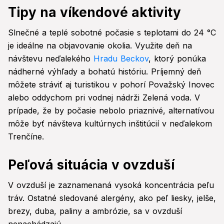
Tipy na víkendové aktivity
Slnečné a teplé sobotné počasie s teplotami do 24 °C
je ideálne na objavovanie okolia. Využite deň na
návštevu neďalekého
Hradu Beckov
, ktorý ponúka
nádherné výhľady a bohatú históriu. Príjemný deň
môžete stráviť aj turistikou v pohorí Považský Inovec
alebo oddychom pri vodnej nádrži Zelená voda. V
prípade, že by počasie nebolo priaznivé, alternatívou
môže byť návšteva kultúrnych inštitúcií v neďalekom
Trenčíne.
Peľová situácia v ovzduší
V ovzduší je zaznamenaná vysoká koncentrácia peľu
tráv. Ostatné sledované alergény, ako peľ liesky, jelše,
brezy, duba, paliny a ambrózie, sa v ovzduší