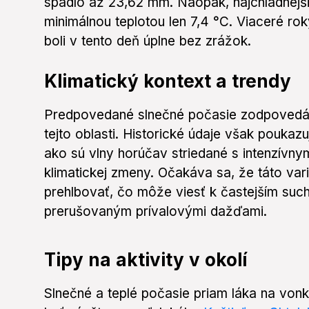
spadlo až 23,62 mm. Naopak, najchladnejšie
minimálnou teplotou len 7,4 °C. Viaceré rok
boli v tento deň úplne bez zrážok.
Klimatický kontext a trendy
Predpovedané slnečné počasie zodpovedá 
tejto oblasti. Historické údaje však poukaz
ako sú vlny horúčav striedané s intenzívnym
klimatickej zmeny. Očakáva sa, že táto var
prehlbovať, čo môže viesť k častejším su
prerušovaným prívalovými dažďami.
Tipy na aktivity v okolí
Slnečné a teplé počasie priam láka na vonk