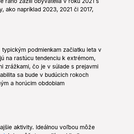
 ráno zažili obyvatelia v roku 2021 s
y, ako napríklad 2023, 2021 či 2017,
typickým podmienkam začiatku leta v
ujú na rastúcu tendenciu k extrémom,
i zrážkami, čo je v súlade s prejavmi
iabilita sa bude v budúcich rokoch
chým a horúcim obdobiam
ajšie aktivity. Ideálnou voľbou môže