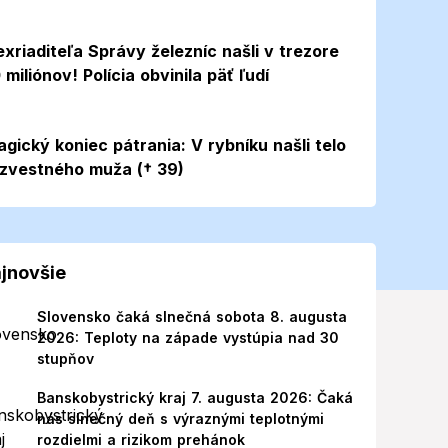
exriaditeľa Správy železníc našli v trezore
 miliónov! Polícia obvinila päť ľudí
agický koniec pátrania: V rybníku našli telo
zvestného muža († 39)
jnovšie
Slovensko čaká slnečná sobota 8. augusta
2026: Teploty na západe vystúpia nad 30
stupňov
Banskobystrický kraj 7. augusta 2026: Čaká
nás slnečný deň s výraznými teplotnými
rozdielmi a rizikom prehánok