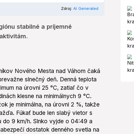
Zdroj:
AI Generated
giónu stabilné a príjemné
aktivitám.
k
vníkov Nového Mesta nad Váhom čaká
 prevažne slnečný deň. Denná teplota
mum na úrovni 25 °C, zatiaľ čo v
inách klesne na minimálnych 9 °C.
k je minimálna, na úrovni 2 %, takže
žďa. Fúkať bude len slabý vietor s
 do 9 km/h. Slnko vyjde o 04:49 a
abezpečí dostatok denného svetla na