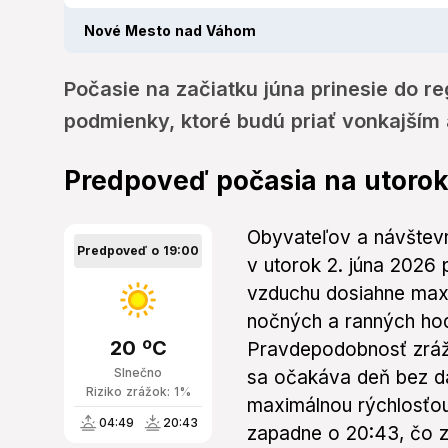
Nové Mesto nad Váhom
Počasie na začiatku júna prinesie do re
podmienky, ktoré budú priať vonkajším 
Predpoveď počasia na utoro
Obyvateľov a návšte
Predpoveď o 19:00
v utorok 2. júna 2026
vzduchu dosiahne maxi
nočných a ranných hod
20 ºC
Pravdepodobnosť zrážo
Slnečno
sa očakáva deň bez da
Riziko zrážok: 1%
maximálnou rýchlosťou
04:49
20:43
zapadne o 20:43, čo z