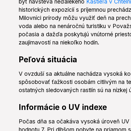
byť návšteva neďalekého
Kaštieľa v Chtelni
historických expozícií s príjemnou prechád
Milovníci prírody môžu využiť deň na prec
voda alebo na nenáročnú turistiku v Považ
počasia a dažďa poskytujú vnútorné priest
zaujímavostí na niekoľko hodín.
Peľová situácia
V ovzduší sa aktuálne nachádza vysoká ko
spôsobovať ťažkosti osobám citlivým na te
ostatných sledovaných rastlín sú na nízkej ú
Informácie o UV indexe
Počas dňa sa očakáva vysoká úroveň UV ž
hodnotu 7. Pri dlhšom pobyte na priamom s