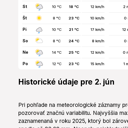
St
10 °C
18 °C
12 km/h
2 
Št
8 °C
23 °C
10 km/h
0
Pi
10 °C
21 °C
17 km/h
12
So
8 °C
24 °C
8 km/h
0
Ne
14 °C
25 °C
12 km/h
0 
Po
12 °C
23 °C
15 km/h
1 
Historické údaje pre 2. jún
Pri pohľade na meteorologické záznamy pr
pozorovať značnú variabilitu. Najvyššia ma
zaznamenaná v roku 2025, ktorý bol zárov