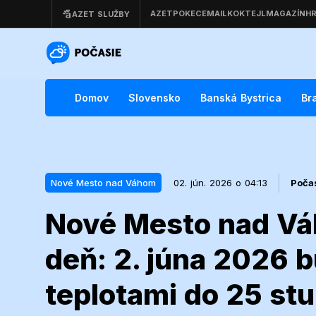
Domov
Slovensko
Banská Bystrica
Br
Nové Mesto nad Váhom
02. jún. 2026 o 04:13
Poča
Nové Mesto nad Vá
02. jún. 2026 o 04:13
Nové Mesto nad Váhom
deň: 2. júna 2026 
Nové Mesto 
teplotami do 25 st