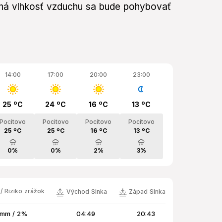
erná vlhkosť vzduchu sa bude pohybovať
14:00
17:00
20:00
23:00
25 ºC
24 ºC
16 ºC
13 ºC
Pocitovo
Pocitovo
Pocitovo
Pocitovo
25 ºC
25 ºC
16 ºC
13 ºC
0%
0%
2%
3%
/ Riziko zrážok
Východ Slnka
Západ Slnka
 mm / 2%
04:49
20:43