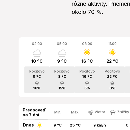
rôzne aktivity. Priem
okolo 70 %.
02:00
05:00
08:00
11:00
10 ºC
9 ºC
16 ºC
22 ºC
Pocitovo
Pocitovo
Pocitovo
Pocitovo
9 ºC
8 ºC
16 ºC
22 ºC
16%
15%
5%
0%
Predpoveď
Vietor
Zrážky 
Min.
Max.
na 7 dní
Dnes
9 °C
25 °C
9 km/h
0