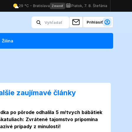
Prihlásiť
Žilina
alšie zaujímavé články
dka po pôrode odhalila 5 mŕtvych bábätiek
škatuliach: Zvrátené tajomstvo pripomína
azivé prípady z minulosti!