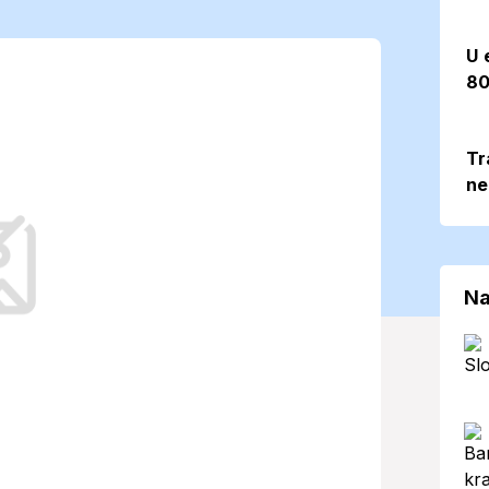
 júna 2026 bude
U 
80
lotami do 25
Tr
ne
do regiónu stabilné a príjemné
jším aktivitám.
Na