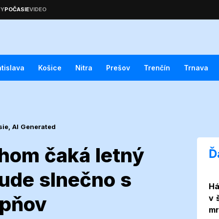
atislava
Košice
Nitra
Prešov
Trenčín
Trnava
sie,
AI Generated
hom čaká letný
Ď
bude slnečno s
Há
nad Váhom čaká
upňov
v 
mr