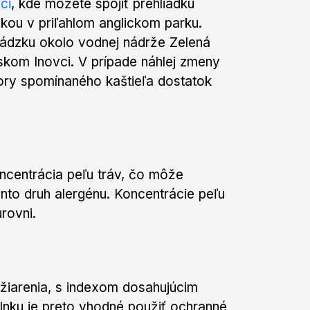
ci
, kde môžete spojiť prehliadku
zkou v priľahlom anglickom parku.
hádzku okolo vodnej nádrže Zelená
skom Inovci. V prípade náhlej zmeny
ory spomínaného kaštieľa dostatok
ncentrácia peľu tráv, čo môže
nto druh alergénu. Koncentrácie peľu
rovni.
iarenia, s indexom dosahujúcim
lnku je preto vhodné použiť ochranné