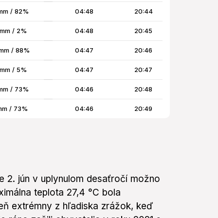
mm / 82%
04:48
20:44
 mm / 2%
04:48
20:45
 mm / 88%
04:47
20:46
 mm / 5%
04:47
20:47
mm / 73%
04:46
20:48
mm / 73%
04:46
20:49
e 2. jún v uplynulom desaťročí možno
ximálna teplota 27,4 °C bola
eň extrémny z hľadiska zrážok, keď