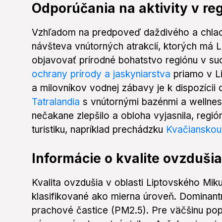
Odporúčania na aktivity v re
Vzhľadom na predpoveď daždivého a chlad
návšteva vnútorných atrakcií, ktorých má 
objavovať prírodné bohatstvo regiónu v su
ochrany prírody a jaskyniarstva
priamo v Li
a milovníkov vodnej zábavy je k dispozíci
Tatralandia
s vnútornými bazénmi a wellnes
nečakane zlepšilo a obloha vyjasnila, regi
turistiku, napríklad prechádzku
Kvačianskou
Informácie o kvalite ovzdušia
Kvalita ovzdušia v oblasti Liptovského Mik
klasifikované ako mierna úroveň. Dominan
prachové častice (PM2.5). Pre väčšinu pop