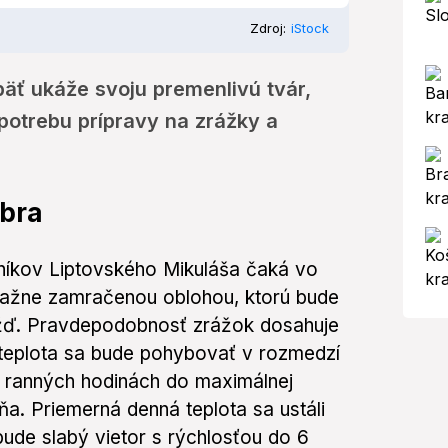
Zdroj:
iStock
äť ukáže svoju premenlivú tvár,
otrebu prípravy na zrážky a
óbra
níkov Liptovského Mikuláša čaká vo
važne zamračenou oblohou, ktorú bude
žď. Pravdepodobnosť zrážok dosahuje
teplota sa bude pohybovať v rozmedzí
 ranných hodinách do maximálnej
a. Priemerná denná teplota sa ustáli
bude slabý vietor s rýchlosťou do 6