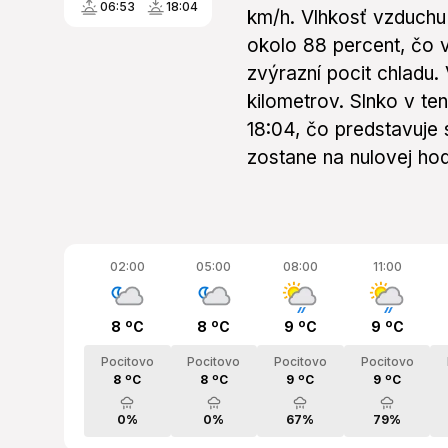
06:53
18:04
km/h. Vlhkosť vzduch
okolo 88 percent, čo v
zvýrazní pocit chladu. 
kilometrov. Slnko v t
18:04, čo predstavuje 
zostane na nulovej ho
02:00
05:00
08:00
11:00
8 ºC
8 ºC
9 ºC
9 ºC
Pocitovo
Pocitovo
Pocitovo
Pocitovo
8 ºC
8 ºC
9 ºC
9 ºC
0%
0%
67%
79%