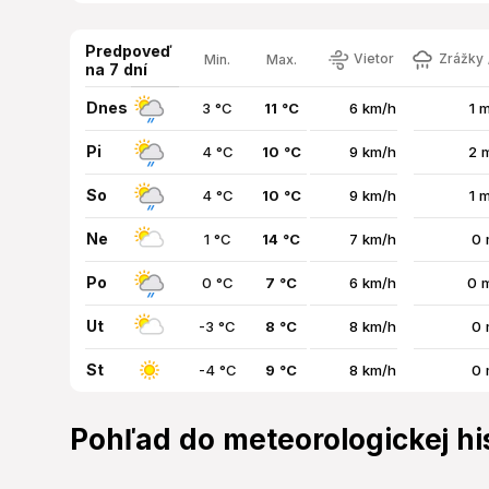
Predpoveď
Vietor
Zrážky 
Min.
Max.
na 7 dní
Dnes
3 °C
11 °C
6 km/h
1 
Pi
4 °C
10 °C
9 km/h
2 
So
4 °C
10 °C
9 km/h
1 
Ne
1 °C
14 °C
7 km/h
0 
Po
0 °C
7 °C
6 km/h
0 
Ut
-3 °C
8 °C
8 km/h
0 
St
-4 °C
9 °C
8 km/h
0 
Pohľad do meteorologickej hi