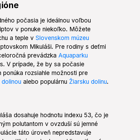
gióne
ného počasia je ideálnou voľbou
Liptov v ponuke niekoľko. Môžete
chu a teple v
Slovenskom múzeu
ptovskom Mikuláši. Pre rodiny s deťmi
i celoročná prevádzka
Aquaparku
s. V prípade, že by sa počasie
ón ponúka rozsiahle možnosti pre
 dolinou
alebo populárnu
Žiarsku dolinu
.
uláša dosahuje hodnotu indexu 53, čo je
tným polutantom v ovzduší sú jemné
ulácie táto úroveň nepredstavuje