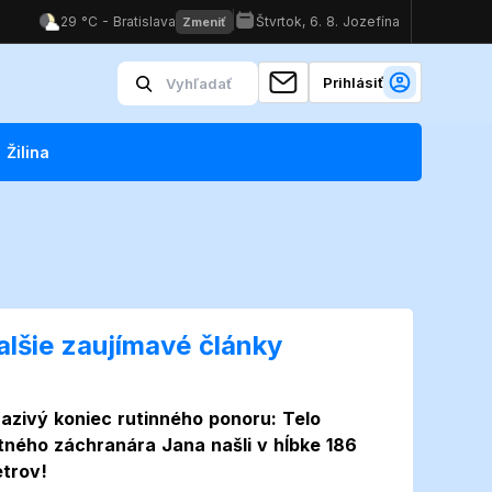
Prihlásiť
Žilina
alšie zaujímavé články
azivý koniec rutinného ponoru: Telo
itného záchranára Jana našli v hĺbke 186
trov!