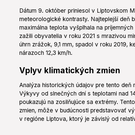
Dátum 9. október priniesol v Liptovskom M
meteorologické kontrasty. Najteplejší deň
maximálna teplota vyšplhala na príjemných 
zažili obyvatelia v roku 2021 s mrazivou mi
úhrn zrážok, 9,1 mm, spadol v roku 2019, ked
nárazoch 12,3 km/h.
Vplyv klimatických zmien
Analýza historických údajov pre tento deň n
Výkyvy od slnečných dní s teplotami nad 
poukazujú na zosilňujúce sa extrémy. Tento
zmien, môže v budúcnosti predstavovať vý
v regióne Liptova, ktorý je závislý od rela