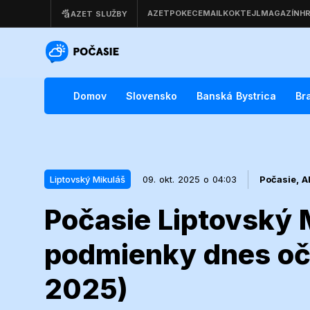
Domov
Slovensko
Banská Bystrica
Br
Liptovský Mikuláš
09. okt. 2025 o 04:03
Počasie,
A
Počasie Liptovský 
09. okt. 2025 o 04:03
Liptovský Mikuláš
podmienky dnes oča
Počasie Lipto
2025)