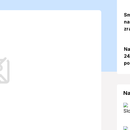
ky dnes
Sm
na
. 10. 2025)
zr
Na
va opäť ukáže svoju premenlivú tvár,
24
čuje potrebu prípravy na zrážky a
po
Na