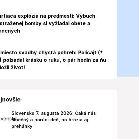
rtiaca explózia na predmestí: Výbuch
straženej bomby si vyžiadal obete a
anených
miesto svadby chystá pohreb: Policajt (†
) požiadal krásku o ruku, o pár hodín za ňu
ložil život!
jnovšie
Slovensko 7. augusta 2026: Čaká nás
slnečný a horúci deň, no hrozia aj
prehánky