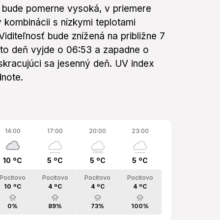
u bude pomerne vysoká, v priemere
 kombinácii s nízkymi teplotami
Viditeľnosť bude znížená na približne 7
ento deň vyjde o 06:53 a zapadne o
skracujúci sa jesenný deň. UV index
dnote.
14:00
17:00
20:00
23:00
10 ºC
5 ºC
5 ºC
5 ºC
Pocitovo
Pocitovo
Pocitovo
Pocitovo
10 ºC
4 ºC
4 ºC
4 ºC
0%
89%
73%
100%