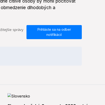
dne citlivé osoby by mohli pociťovať
iť obmedzenie dlhodobých a
žitejšie správy
Prihláste sa na odber
notifikácií