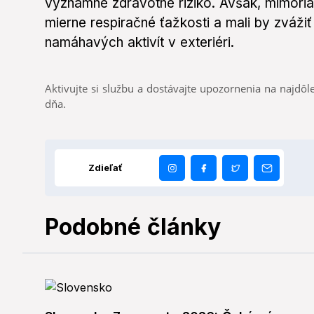
významné zdravotné riziko. Avšak, mimoria
mierne respiračné ťažkosti a mali by zváž
namáhavých aktivít v exteriéri.
Aktivujte si službu a dostávajte upozornenia na najdôle
dňa.
Zdieľať
Podobné články