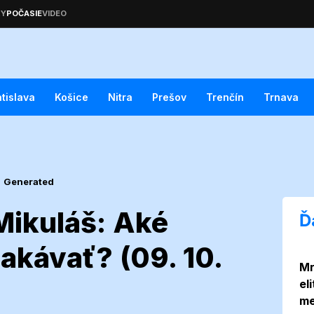
atislava
Košice
Nitra
Prešov
Trenčín
Trnava
I Generated
Mikuláš: Aké
Ď
kávať? (09. 10.
Mr
vský Mikuláš:
el
me