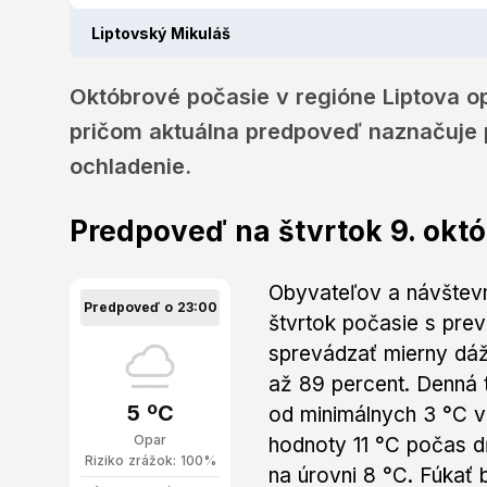
Liptovský Mikuláš
Októbrové počasie v regióne Liptova op
pričom aktuálna predpoveď naznačuje p
ochladenie.
Predpoveď na štvrtok 9. okt
Obyvateľov a návštev
Predpoveď o 23:00
štvrtok počasie s pre
sprevádzať mierny dá
až 89 percent. Denná 
5 ºC
od minimálnych 3 °C v
Opar
hodnoty 11 °C počas dň
Riziko zrážok: 100%
na úrovni 8 °C. Fúkať 