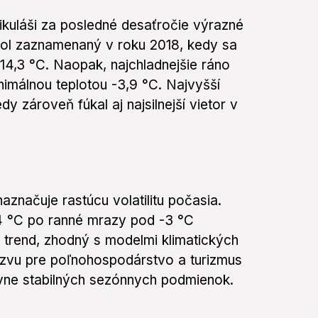
ikuláši za posledné desaťročie výrazné
 bol zaznamenaný v roku 2018, kedy sa
14,3 °C. Naopak, najchladnejšie ráno
nimálnou teplotou -3,9 °C. Najvyšší
y zároveň fúkal aj najsilnejší vietor v
aznačuje rastúcu volatilitu počasia.
14 °C po ranné mrazy pod -3 °C
 trend, zhodný s modelmi klimatických
zvu pre poľnohospodárstvo a turizmus
tívne stabilných sezónnych podmienok.