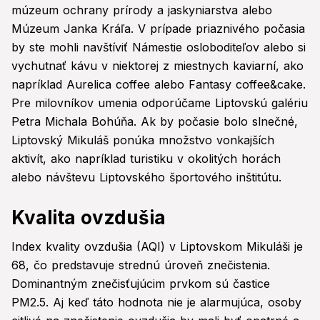
múzeum ochrany prírody a jaskyniarstva alebo
Múzeum Janka Kráľa. V prípade priaznivého počasia
by ste mohli navštíviť Námestie osloboditeľov alebo si
vychutnať kávu v niektorej z miestnych kaviarní, ako
napríklad Aurelica coffee alebo Fantasy coffee&cake.
Pre milovníkov umenia odporúčame Liptovskú galériu
Petra Michala Bohúňa. Ak by počasie bolo slnečné,
Liptovský Mikuláš ponúka množstvo vonkajších
aktivít, ako napríklad turistiku v okolitých horách
alebo návštevu Liptovského športového inštitútu.
Kvalita ovzdušia
Index kvality ovzdušia (AQI) v Liptovskom Mikuláši je
68, čo predstavuje strednú úroveň znečistenia.
Dominantným znečisťujúcim prvkom sú častice
PM2.5. Aj keď táto hodnota nie je alarmujúca, osoby