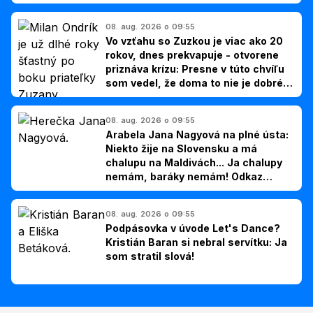
08. aug. 2026 o 09:55
Vo vzťahu so Zuzkou je viac ako 20
rokov, dnes prekvapuje - otvorene
priznáva krízu: Presne v túto chvíľu
som vedel, že doma to nie je dobré,
hovorí Milan Ondrík
08. aug. 2026 o 09:55
Arabela Jana Nagyová na plné ústa:
Niekto žije na Slovensku a má
chalupu na Maldivách... Ja chalupy
nemám, baráky nemám! Odkaz
Slovákom
08. aug. 2026 o 09:55
Podpásovka v úvode Let's Dance?
Kristián Baran si nebral servítku: Ja
som stratil slová!