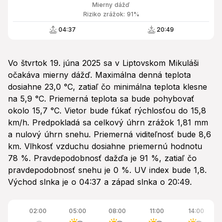
Mierny dážď
Riziko zrážok: 91%
04:37
20:49
Vo štvrtok 19. júna 2025 sa v Liptovskom Mikuláši
očakáva mierny dážď. Maximálna denná teplota
dosiahne 23,0 °C, zatiaľ čo minimálna teplota klesne
na 5,9 °C. Priemerná teplota sa bude pohybovať
okolo 15,7 °C. Vietor bude fúkať rýchlosťou do 15,8
km/h. Predpokladá sa celkový úhrn zrážok 1,81 mm
a nulový úhrn snehu. Priemerná viditeľnosť bude 8,6
km. Vlhkosť vzduchu dosiahne priemernú hodnotu
78 %. Pravdepodobnosť dažďa je 91 %, zatiaľ čo
pravdepodobnosť snehu je 0 %. UV index bude 1,8.
Východ slnka je o 04:37 a západ slnka o 20:49.
02:00
05:00
08:00
11:00
14:00