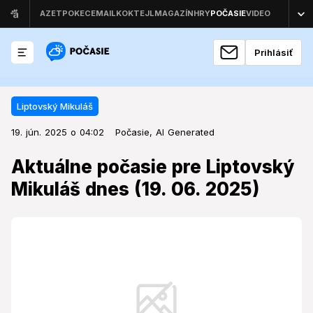
Prihlásiť
Liptovský Mikuláš
19. jún. 2025 o 04:02
Liptovský Mikuláš
19. jún. 2025 o 04:02
Aktuálne počasie pre Liptovský
Počasie,
AI Generated
Mikuláš dnes (19. 06. 2025)
Aktuálne počasie pre Liptovský
Mikuláš dnes (19. 06. 2025)
Čaká nás v Liptovskom Mikuláši upršaný štvrtok?