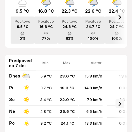
9.5 ºC
16.8 ºC
22.3 ºC
22.6 ºC
22.4 ºC
Pocitovo
Pocitovo
Pocitovo
Pocitovo
Pocitovo
9.5 ºC
16.8 ºC
24.6 ºC
24.7 ºC
24.7 ºC
0%
77%
63%
100%
100%
Predpoveď
Min.
Max.
Vietor
na 7 dní
Dnes
5.9 °C
23.0 °C
15.8 km/h
1.8 mm
Pi
3.7 °C
19.3 °C
14.8 km/h
0.0 mm
So
3.4 °C
22.0 °C
7.9 km/h
0.0 mm
Ne
4.8 °C
25.6 °C
6.5 km/h
0.0 mm
Po
9.2 °C
24.1 °C
13.3 km/h
0.0 mm