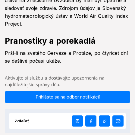
citlivé na znečistenie ovzdušia by mali byť opatrné a
sledovať svoje zdravie. Zdrojom údajov je Slovenský
hydrometeorologický ústav a World Air Quality Index
Project.
Pranostiky a porekadlá
Prší-li na svatého Gerváze a Protáze, po čtyricet dní
se deštivé počasí ukáže.
Aktivujte si službu a dostávajte upozornenia na
najdôležitejšie správy dňa.
Prihláste sa na odber notifikácií
Zdieľať