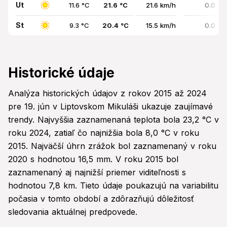
Ut
11.6 °C
21.6 °C
21.6 km/h
0.0 mm
St
9.3 °C
20.4 °C
15.5 km/h
0.0 mm
Historické údaje
Analýza historických údajov z rokov 2015 až 2024
pre 19. jún v Liptovskom Mikuláši ukazuje zaujímavé
trendy. Najvyššia zaznamenaná teplota bola 23,2 °C v
roku 2024, zatiaľ čo najnižšia bola 8,0 °C v roku
2015. Najväčší úhrn zrážok bol zaznamenaný v roku
2020 s hodnotou 16,5 mm. V roku 2015 bol
zaznamenaný aj najnižší priemer viditeľnosti s
hodnotou 7,8 km. Tieto údaje poukazujú na variabilitu
počasia v tomto období a zdôrazňujú dôležitosť
sledovania aktuálnej predpovede.