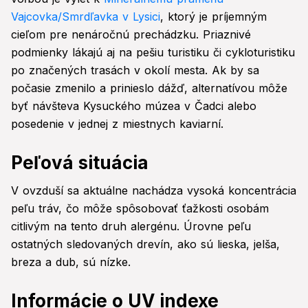
Vajcovka/Smrdľavka v Lysici
, ktorý je príjemným
cieľom pre nenáročnú prechádzku. Priaznivé
podmienky lákajú aj na pešiu turistiku či cykloturistiku
po značených trasách v okolí mesta. Ak by sa
počasie zmenilo a prinieslo dážď, alternatívou môže
byť návšteva Kysuckého múzea v Čadci alebo
posedenie v jednej z miestnych kaviarní.
Peľová situácia
V ovzduší sa aktuálne nachádza vysoká koncentrácia
peľu tráv, čo môže spôsobovať ťažkosti osobám
citlivým na tento druh alergénu. Úrovne peľu
ostatných sledovaných drevín, ako sú lieska, jelša,
breza a dub, sú nízke.
Informácie o UV indexe