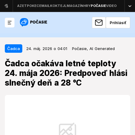
Prihlásiť
24. máj. 2026 o 04:01
Čadca
Čadca
24. máj. 2026 o 04:01
Počasie,
AI Generated
Čadca očakáva letné teploty 24.
Čadca očakáva letné teploty
mája 2026: Predpoveď hlási
24. mája 2026: Predpoveď hlási
slnečný deň a 28 °C
slnečný deň a 28 °C
Obyvateľov Čadce čaká počasie, ktoré sa výrazne
odlišuje od záznamov z minulých rokov a prináša so
sebou takmer letnú atmosféru.