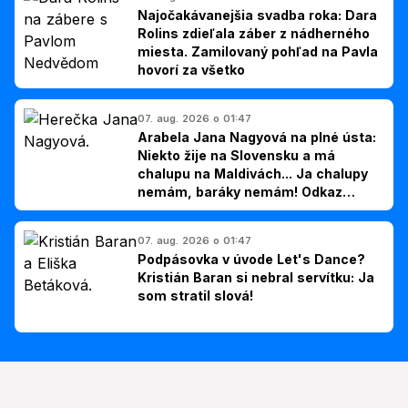
Najočakávanejšia svadba roka: Dara
Rolins zdieľala záber z nádherného
miesta. Zamilovaný pohľad na Pavla
hovorí za všetko
07. aug. 2026 o 01:47
Arabela Jana Nagyová na plné ústa:
Niekto žije na Slovensku a má
chalupu na Maldivách... Ja chalupy
nemám, baráky nemám! Odkaz
Slovákom
07. aug. 2026 o 01:47
Podpásovka v úvode Let's Dance?
Kristián Baran si nebral servítku: Ja
som stratil slová!