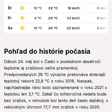
Št
10 °C
22 °C
18 km/h
0 mm / 
Pi
9 °C
23 °C
23 km/h
0 mm / 
So
10 °C
25 °C
20 km/h
0 mm / 
Pohľad do histórie počasia
Dátum 24. máj bol v Čadci v poslednom desaťročí
teplotne aj zrážkovo veľmi premenlivý.
Predpovedaných 28 °C výrazne prekonáva doterajší
teplotný rekord 22,8 °C z roku 2018. Naopak,
najchladnejšie ráno bolo zaznamenané v roku 2021 s
teplotou len 3,1 °C. Zatiaľ čo tohtoročná nedeľa bude
bez zrážok, v minulosti bol tento deň často daždivý, s
rekordným úhrnom 17,7 mm zrážok v roku 2020.