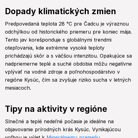
Dopady klimatických zmien
Predpovedaná teplota 28 °C pre Čadcu je výraznou
odchýlkou od historického priemeru pre koniec mája.
Tento jav korešponduje s globálnymi trendmi
otepľovania, kde extrémne vysoké teploty
prichádzajú skôr a s väčšou intenzitou. Opakujúce sa
nadpriemerne teplé a suché obdobia môžu negatívne
vplývať na vodné zdroje a poľnohospodárstvo v
regióne Kysúc, čím sa zvyšuje riziko sucha v letných
mesiacoch.
Tipy na aktivity v regióne
Slnečné a teplé nedeľné počasie je ideálne na
objavovanie prírodných krás Kysúc. Vynikajúcou
voľbou je výlet k
Minerálnemu prameňu