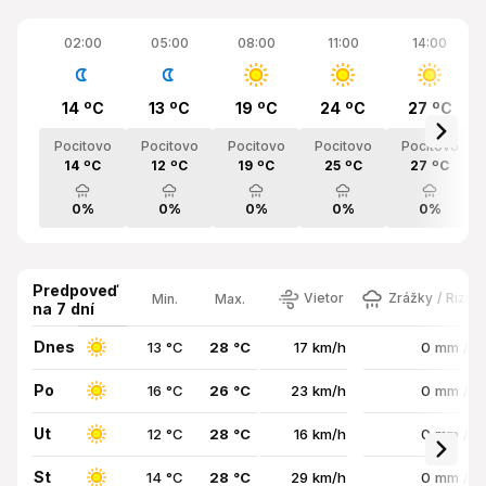
02:00
05:00
08:00
11:00
14:00
14 ºC
13 ºC
19 ºC
24 ºC
27 ºC
Pocitovo
Pocitovo
Pocitovo
Pocitovo
Pocitovo
14 ºC
12 ºC
19 ºC
25 ºC
27 ºC
0%
0%
0%
0%
0%
Predpoveď
Vietor
Zrážky / Rizik
Min.
Max.
na 7 dní
Dnes
13 °C
28 °C
17 km/h
0 mm / 
Po
16 °C
26 °C
23 km/h
0 mm / 
Ut
12 °C
28 °C
16 km/h
0 mm / 
St
14 °C
28 °C
29 km/h
0 mm / 