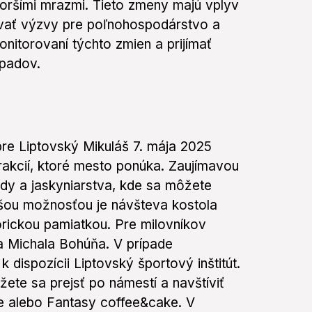
skoršími mrazmi. Tieto zmeny majú vplyv
ovať výzvy pre poľnohospodárstvo a
nitorovaní týchto zmien a prijímať
opadov.
e Liptovský Mikuláš 7. mája 2025
rakcií, ktoré mesto ponúka. Zaujímavou
dy a jaskyniarstva, kde sa môžete
alšou možnosťou je návšteva kostola
orickou pamiatkou. Pre milovníkov
a Michala Bohúňa. V prípade
k dispozícii Liptovský športový inštitút.
žete sa prejsť po námestí a navštíviť
fee alebo Fantasy coffee&cake. V