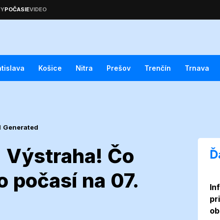
atislava
Košice
Nitra
Prešov
Trenčín
Trnava
I Generated
- Výstraha! Čo
Ď
o počasí na 07.
In
uláš -
pr
ob