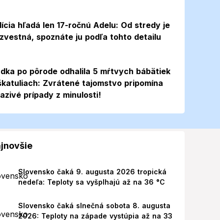
lícia hľadá len 17-ročnú Adelu: Od stredy je
zvestná, spoznáte ju podľa tohto detailu
dka po pôrode odhalila 5 mŕtvych bábätiek
škatuliach: Zvrátené tajomstvo pripomína
azivé prípady z minulosti!
jnovšie
Slovensko čaká 9. augusta 2026 tropická
nedeľa: Teploty sa vyšplhajú až na 36 °C
Slovensko čaká slnečná sobota 8. augusta
2026: Teploty na západe vystúpia až na 33