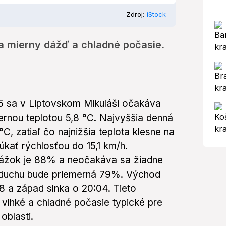
Zdroj:
iStock
a mierny dážď a chladné počasie.
25 sa v Liptovskom Mikuláši očakáva
rnou teplotou 5,8 °C. Najvyššia denná
°C, zatiaľ čo najnižšia teplota klesne na
úkať rýchlosťou do 15,1 km/h.
ážok je 88% a neočakáva sa žiadne
zduchu bude priemerná 79%. Východ
8 a západ slnka o 20:04. Tieto
vlhké a chladné počasie typické pre
oblasti.