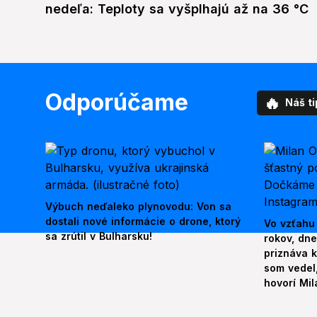
nedeľa: Teploty sa vyšplhajú až na 36 °C
Odporúčame
🔥
Náš ti
Výbuch neďaleko plynovodu: Von sa
dostali nové informácie o drone, ktorý
Vo vzťahu
sa zrútil v Bulharsku!
rokov, dn
priznáva k
som vedel,
hovorí Mil