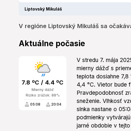
Liptovský Mikuláš
V regióne Liptovský Mikuláš sa očakáv
Aktuálne počasie
V stredu 7. mája 20
mierny dážď s prieme
teplota dosiahne 7,8 
7.8 ºC / 4.4 ºC
4,4 °C. Vietor bude f
Mierny dážď
Pravdepodobnosť zr
Riziko zrážok: 88%
sneženie. Vlhkosť v
05:08
20:04
slnka nastane o 05:0
podmienky vytvárajú 
jarné obdobie v tejto 