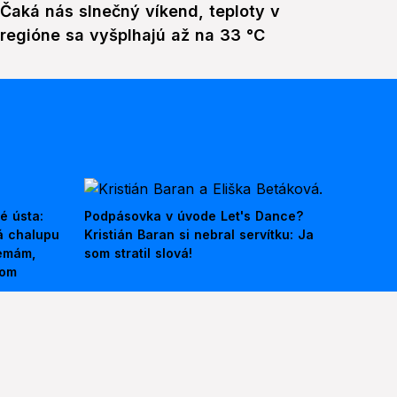
Čaká nás slnečný víkend, teploty v
regióne sa vyšplhajú až na 33 °C
é ústa:
Podpásovka v úvode Let's Dance?
á chalupu
Kristián Baran si nebral servítku: Ja
nemám,
som stratil slová!
kom