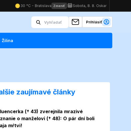
Prihlásiť
Žilina
alšie zaujímavé články
Foto
fluencerka († 43) zverejnila mrazivé
iznanie o manželovi († 48): O pár dní boli
aja mŕtvi!