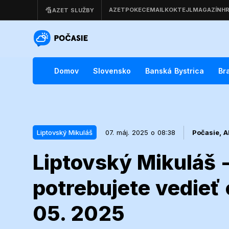
Domov
Slovensko
Banská Bystrica
Br
Liptovský Mikuláš
07. máj. 2025 o 08:38
Počasie,
A
Liptovský Mikuláš 
07. máj. 2025 o 08:38
Liptovský Mikuláš
potrebujete vedieť 
Liptovský Mik
05. 2025