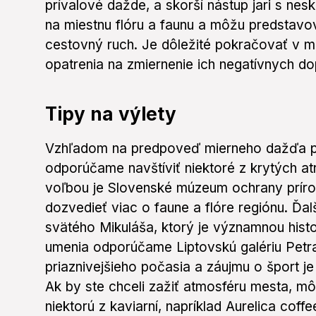
prívalové dažde, a skorší nástup jari s ne
na miestnu flóru a faunu a môžu predstav
cestovný ruch. Je dôležité pokračovať v mo
opatrenia na zmiernenie ich negatívnych d
Tipy na výlety
Vzhľadom na predpoveď mierneho dažďa pr
odporúčame navštíviť niektoré z krytých at
voľbou je Slovenské múzeum ochrany príro
dozvedieť viac o faune a flóre regiónu. Ď
svätého Mikuláša, ktorý je významnou hist
umenia odporúčame Liptovskú galériu Petr
priaznivejšieho počasia a záujmu o šport je 
Ak by ste chceli zažiť atmosféru mesta, mô
niektorú z kaviarní, napríklad Aurelica cof