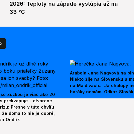
2026: Teploty na západe vystúpia až na
33 °C
p
Arabela Jana Nagyová na pln
Niekto žije na Slovensku a m
na Maldivách... Ja chalupy 
baráky nemám! Odkaz Slová
 so Zuzkou je viac ako 20
es prekvapuje - otvorene
rízu: Presne v túto chvíľu
 že doma to nie je dobré,
an Ondrík