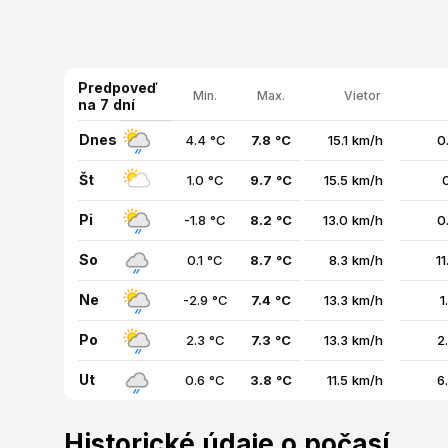
Predpoveď
Min.
Max.
Vietor
na 7 dní
Dnes
4.4 °C
7.8 °C
15.1 km/h
0
Št
1.0 °C
9.7 °C
15.5 km/h
Pi
-1.8 °C
8.2 °C
13.0 km/h
0
So
0.1 °C
8.7 °C
8.3 km/h
1
Ne
-2.9 °C
7.4 °C
13.3 km/h
1
Po
2.3 °C
7.3 °C
13.3 km/h
2
Ut
0.6 °C
3.8 °C
11.5 km/h
6
Historické údaje o počasí