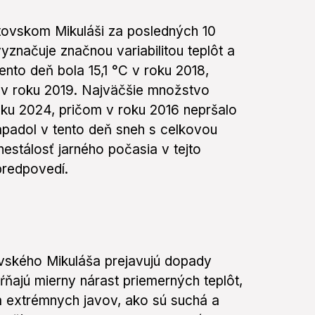
ptovskom Mikuláši za posledných 10
yznačuje značnou variabilitou teplôt a
nto deň bola 15,1 °C v roku 2018,
°C v roku 2019. Najväčšie množstvo
ku 2024, pričom v roku 2016 nepršalo
apadol v tento deň sneh s celkovou
estálosť jarného počasia v tejto
predpovedí.
ovského Mikuláša prejavujú dopady
ňajú mierny nárast priemerných teplôt,
 extrémnych javov, ako sú suchá a