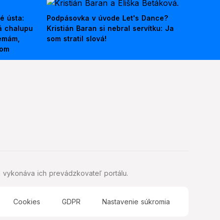
é ústa:
Podpásovka v úvode Let's Dance?
á chalupu
Kristián Baran si nebral servítku: Ja
nemám,
som stratil slová!
kom
 vykonáva ich prevádzkovateľ portálu.
Cookies
GDPR
Nastavenie súkromia