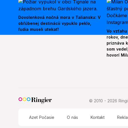
Dovolenková nočná mora v Taliansku: V
obľúbenej destinácii vypuklo peklo,
ľudia museli utekať!
Vo vzťahu
rokov, dn
priznáva k
som vedel,
hovorí Mil
© 2010 - 2026 Ringie
Azet Počasie
O nás
Kontakt
Rekl