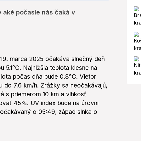
le aké počasie nás čaká v
u 19. marca 2025 očakáva slnečný deň
 5.1°C. Najnižšia teplota klesne na
plota počas dňa bude 0.8°C. Vietor
u do 7.6 km/h. Zrážky sa neočakávajú,
rá s priemerom 10 km a vlhkosť
vať 45%. UV index bude na úrovni
e očakávaný o 05:49, západ slnka o