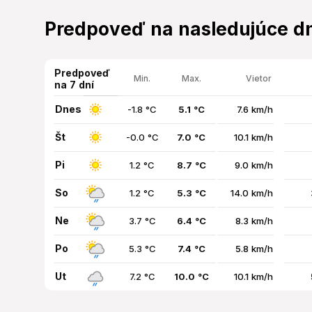
Predpoveď na nasledujúce dn
Predpoveď
Min.
Max.
Vietor
na 7 dní
Dnes
-1.8 °C
5.1 °C
7.6 km/h
Št
-0.0 °C
7.0 °C
10.1 km/h
Pi
1.2 °C
8.7 °C
9.0 km/h
So
1.2 °C
5.3 °C
14.0 km/h
Ne
3.7 °C
6.4 °C
8.3 km/h
Po
5.3 °C
7.4 °C
5.8 km/h
Ut
7.2 °C
10.0 °C
10.1 km/h