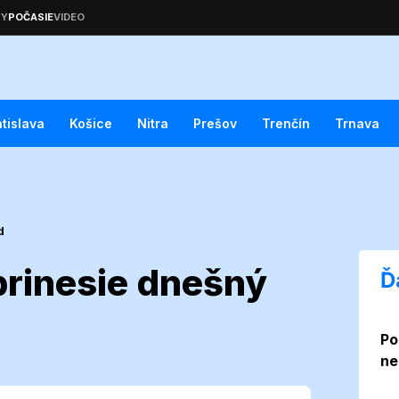
atislava
Košice
Nitra
Prešov
Trenčín
Trnava
d
prinesie dnešný
Ď
Po
r: Čo prinesie
ne