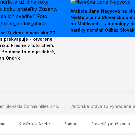
Arabela Jana Nagyová na pln
Niekto žije na Slovensku a m
na Maldivách... Ja chalupy 
baráky nemám! Odkaz Slová
 so Zuzkou je viac ako 20
es prekvapuje - otvorene
rízu: Presne v túto chvíľu
 že doma to nie je dobré,
an Ondrík
r Slovakia Communities s.r.o.
Autorské práva sú vyhradené a
ama
Kariéra v Azete
Pomoc
Pravidlá používania