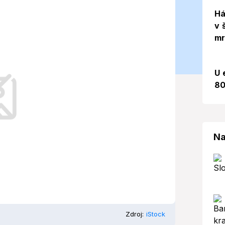
19. 03. 2025)
Há
v 
mr
ň, ale aké počasie nás čaká v
U 
80
Na
Zdroj:
iStock