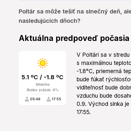
Poltár sa môže tešiť na slnečný deň, a
nasledujúcich dňoch?
Aktuálna predpoveď počasia
V Poltári sa v stred
s maximálnou teplotou
-1.8°C, priemerná te
5.1 ºC / -1.8 ºC
bude fúkať rýchlosťo
Slnečno
viditeľnosť bude dob
Riziko zrážok: 0%
vzduchu bude dosaho
05:49
17:55
0.9. Východ slnka j
17:55.