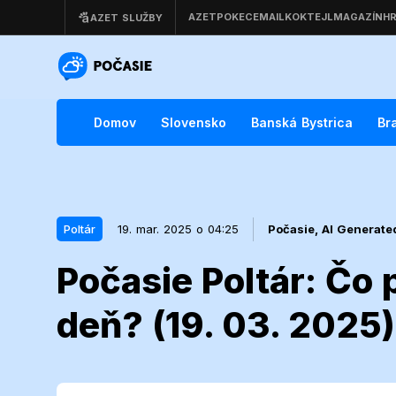
Domov
Slovensko
Banská Bystrica
Br
Poltár
19. mar. 2025 o 04:25
Počasie,
AI Generate
Počasie Poltár: Čo 
19. mar. 2025 o 04:25
Poltár
deň? (19. 03. 2025)
Počasie Poltá