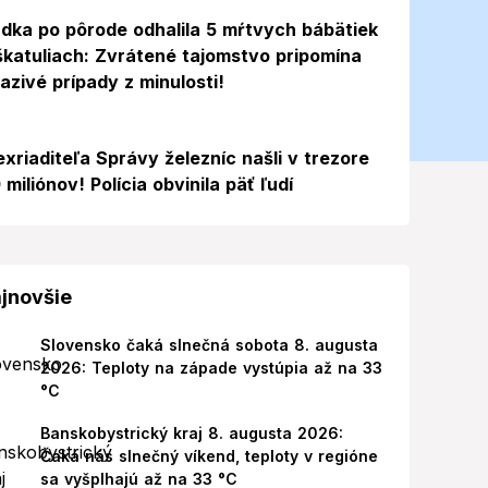
dka po pôrode odhalila 5 mŕtvych bábätiek
škatuliach: Zvrátené tajomstvo pripomína
azivé prípady z minulosti!
exriaditeľa Správy železníc našli v trezore
 miliónov! Polícia obvinila päť ľudí
jnovšie
Slovensko čaká slnečná sobota 8. augusta
2026: Teploty na západe vystúpia až na 33
°C
Banskobystrický kraj 8. augusta 2026:
Čaká nás slnečný víkend, teploty v regióne
sa vyšplhajú až na 33 °C