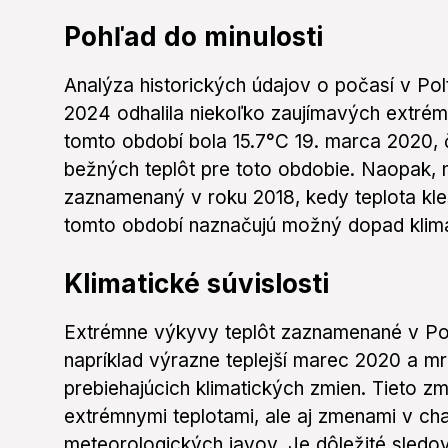
Pohľad do minulosti
Analýza historických údajov o počasí v Pol
2024 odhalila niekoľko zaujímavých extré
tomto období bola 15.7°C 19. marca 2020, 
bežných teplôt pre toto obdobie. Naopak, n
zaznamenaný v roku 2018, kedy teplota kle
tomto období naznačujú možný dopad klima
Klimatické súvislosti
Extrémne výkyvy teplôt zaznamenané v Pol
napríklad výrazne teplejší marec 2020 a m
prebiehajúcich klimatických zmien. Tieto z
extrémnymi teplotami, ale aj zmenami v ch
meteorologických javov. Je dôležité sledova