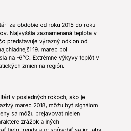
tári za obdobie od roku 2015 do roku
mov. Najvyššia zaznamenaná teplota v
čo predstavuje výrazný odklon od
ajchladnejší 19. marec bol
sla na -6°C. Extrémne výkyvy teplôt v
tických zmien na región.
tári v posledných rokoch, ako je
razivý marec 2018, môžu byť signálom
meny sa môžu prejavovať nielen
araktere zrážok a iných
ť tieto trendy a prispôsobiť sa im, aby