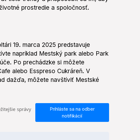
životné prostredie a spoločnosť.
tári 19. marca 2025 predstavuje
ívte napríklad Mestský park alebo Park
 lúče. Po prechádzke si môžete
Cafe alebo Esspreso Cukráreň. V
lad dažďa, môžete navštíviť Mestské
žitejšie správy
Prihláste sa na odber
notifikácií