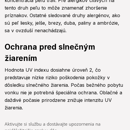
koncentrácia peľu tráv. Pre alergikov citlivých na
tento druh peľu to môže znamenať zhoršenie
príznakov. Ostatné sledované druhy alergénov, ako
sú peľ liesky, jelše, brezy, duba, paliny a ambrózie,
sa v ovzduší nenachádzajú.
Ochrana pred slnečným
žiarením
Hodnota UV indexu dosiahne úroveň 2, čo
predstavuje nízke riziko poškodenia pokožky v
dôsledku slnečného žiarenia. Počas bežného pobytu
vonku nie je potrebná špeciálna ochrana. Oblačné a
daždivé počasie prirodzene znižuje intenzitu UV
žiarenia.
Aktivujte si službu a dostávajte upozornenia na