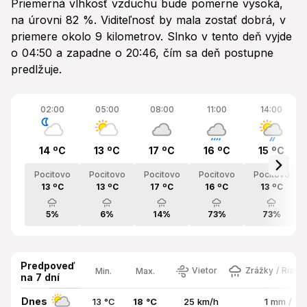
Priemerná vlhkosť vzduchu bude pomerne vysoká,
na úrovni 82 %. Viditeľnosť by mala zostať dobrá, v
priemere okolo 9 kilometrov. Slnko v tento deň vyjde
o 04:50 a zapadne o 20:46, čím sa deň postupne
predlžuje.
02:00
05:00
08:00
11:00
14:00
14 ºC
13 ºC
17 ºC
16 ºC
15 ºC
Pocitovo
Pocitovo
Pocitovo
Pocitovo
Pocitovo
13 ºC
13 ºC
17 ºC
16 ºC
13 ºC
5%
6%
14%
73%
73%
Predpoveď
Vietor
Zrážky / Rizik
Min.
Max.
na 7 dní
Dnes
13 °C
18 °C
25 km/h
1 mm / 7