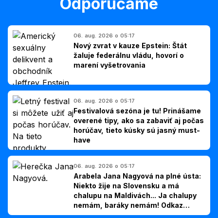
Odporúčame
06. aug. 2026 o 05:17
Nový zvrat v kauze Epstein: Štát
žaluje federálnu vládu, hovorí o
marení vyšetrovania
06. aug. 2026 o 05:17
Festivalová sezóna je tu! Prinášame
overené tipy, ako sa zabaviť aj počas
horúčav, tieto kúsky sú jasný must-
have
06. aug. 2026 o 05:17
Arabela Jana Nagyová na plné ústa:
Niekto žije na Slovensku a má
chalupu na Maldivách... Ja chalupy
nemám, baráky nemám! Odkaz
Slovákom