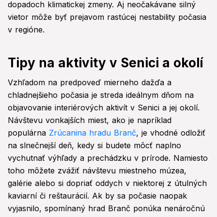
dopadoch klimatickej zmeny. Aj neočakávane silný
vietor môže byť prejavom rastúcej nestability počasia
v regióne.
Tipy na aktivity v Senici a okolí
Vzhľadom na predpoveď mierneho dažďa a
chladnejšieho počasia je streda ideálnym dňom na
objavovanie interiérových aktivít v Senici a jej okolí.
Návštevu vonkajších miest, ako je napríklad
populárna
Zrúcanina hradu Branč
, je vhodné odložiť
na slnečnejší deň, kedy si budete môcť naplno
vychutnať výhľady a prechádzku v prírode. Namiesto
toho môžete zvážiť návštevu miestneho múzea,
galérie alebo si dopriať oddych v niektorej z útulných
kaviarní či reštaurácií. Ak by sa počasie naopak
vyjasnilo, spomínaný hrad Branč ponúka nenáročnú