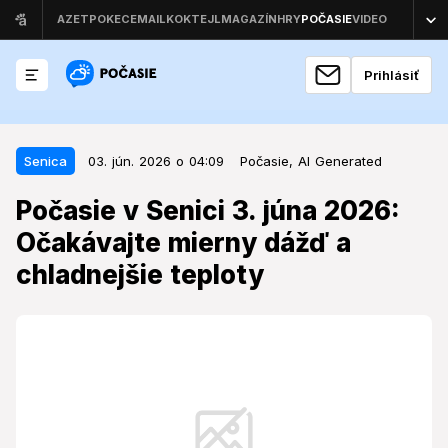
Prihlásiť
03. jún. 2026 o 04:09
Senica
Senica
03. jún. 2026 o 04:09
Počasie,
AI Generated
Počasie v Senici 3. júna 2026:
Počasie v Senici 3. júna 2026:
Očakávajte mierny dážď a
Očakávajte mierny dážď a
chladnejšie teploty
chladnejšie teploty
Nadchádzajúci deň prinesie do Senice zmenu v
počasí, ktorá si bude vyžadovať prispôsobenie
denných plánov.