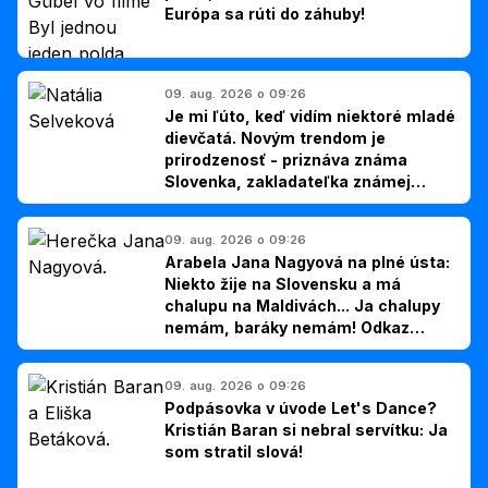
Európa sa rúti do záhuby!
09. aug. 2026 o 09:26
Je mi ľúto, keď vidím niektoré mladé
dievčatá. Novým trendom je
prirodzenosť - priznáva známa
Slovenka, zakladateľka známej
kliniky
09. aug. 2026 o 09:26
Arabela Jana Nagyová na plné ústa:
Niekto žije na Slovensku a má
chalupu na Maldivách... Ja chalupy
nemám, baráky nemám! Odkaz
Slovákom
09. aug. 2026 o 09:26
Podpásovka v úvode Let's Dance?
Kristián Baran si nebral servítku: Ja
som stratil slová!