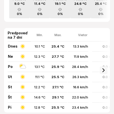
9.0 ºC
11.4 ºC
19.1 ºC
24.6 ºC
25.4 ºC
0%
0%
0%
0%
0%
Predpoveď
Min.
Max.
Vietor
na 7 dní
Dnes
10.1 °C
25.4 °C
13.3 km/h
0.0 mm
Ne
12.3 °C
27.7 °C
11.9 km/h
0.0 mm
Po
13.1 °C
25.9 °C
28.4 km/h
0.0 mm
Ut
11.1 °C
25.5 °C
26.3 km/h
0.0 mm
St
12.2 °C
27.1 °C
16.6 km/h
0.0 mm
Št
14.6 °C
29.1 °C
22.0 km/h
0.0 mm
Pi
12.8 °C
25.5 °C
23.4 km/h
0.0 mm