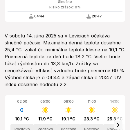
Slnečno
Riziko zrážok: 0%
04:44
20:47
V sobotu 14. júna 2025 sa v Leviciach očakáva
slnečné počasie. Maximálna denná teplota dosiahne
25,4 °C, zatiaľ čo minimálna teplota klesne na 10,1 °C.
Priemerná teplota za deň bude 18,2 °C. Vietor bude
fúkať rýchlosťou do 13,3 km/h. Zrážky sa
neočakávajú. Vlhkosť vzduchu bude priemerne 60 %.
Východ slnka je o 04:44 a západ slnka o 20:47. UV
index dosiahne hodnotu 2,2.
02:00
05:00
08:00
11:00
14:00
10.1 ºC
11.9 ºC
19.1 ºC
23.3 ºC
25.3 ºC
Pocitovo
Pocitovo
Pocitovo
Pocitovo
Pocitovo