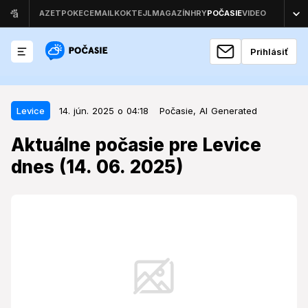
Prihlásiť
14. jún. 2025 o 04:18
Levice
Levice
14. jún. 2025 o 04:18
Počasie,
AI Generated
Aktuálne počasie pre Levice dnes
Aktuálne počasie pre Levice
(14. 06. 2025)
dnes (14. 06. 2025)
V Leviciach sa v sobotu 14. júna 2025 očakáva
slnečné počasie s maximálnou teplotou 25,4 °C.