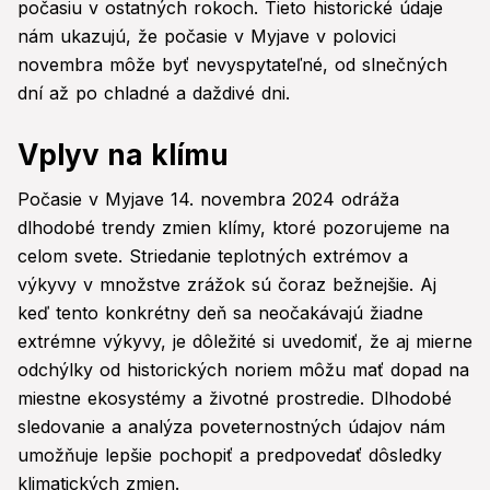
počasiu v ostatných rokoch. Tieto historické údaje
nám ukazujú, že počasie v Myjave v polovici
novembra môže byť nevyspytateľné, od slnečných
dní až po chladné a daždivé dni.
Vplyv na klímu
Počasie v Myjave 14. novembra 2024 odráža
dlhodobé trendy zmien klímy, ktoré pozorujeme na
celom svete. Striedanie teplotných extrémov a
výkyvy v množstve zrážok sú čoraz bežnejšie. Aj
keď tento konkrétny deň sa neočakávajú žiadne
extrémne výkyvy, je dôležité si uvedomiť, že aj mierne
odchýlky od historických noriem môžu mať dopad na
miestne ekosystémy a životné prostredie. Dlhodobé
sledovanie a analýza poveternostných údajov nám
umožňuje lepšie pochopiť a predpovedať dôsledky
klimatických zmien.