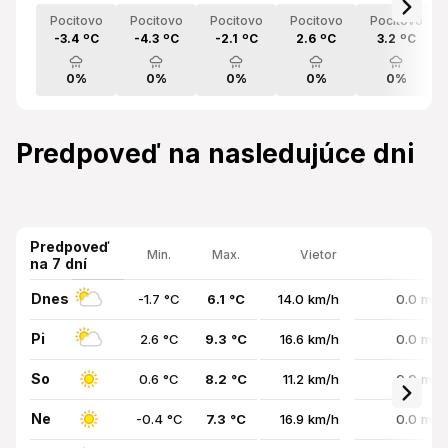
Pocitovo
Pocitovo
Pocitovo
Pocitovo
Pocitovo
-3.4 ºC
-4.3 ºC
-2.1 ºC
2.6 ºC
3.2 ºC
0%
0%
0%
0%
0%
Predpoveď na nasledujúce dni
Predpoveď
Min.
Max.
Vietor
na 7 dní
Dnes
-1.7 °C
6.1 °C
14.0 km/h
0.0 mm 
Pi
2.6 °C
9.3 °C
16.6 km/h
0.0 mm 
So
0.6 °C
8.2 °C
11.2 km/h
0.0 mm 
Ne
-0.4 °C
7.3 °C
16.9 km/h
0.0 mm 