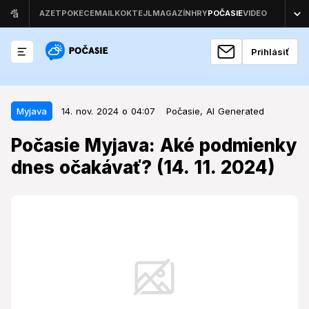
Prihlásiť
14. nov. 2024 o 04:07
Myjava
Myjava
14. nov. 2024 o 04:07
Počasie,
AI Generated
Počasie Myjava: Aké podmienky
Počasie Myjava: Aké podmienky
dnes očakávať? (14. 11. 2024)
dnes očakávať? (14. 11. 2024)
Čaká nás na Myjave v tento novembrový deň slnečný
deň alebo sa pripraviť na dážď?