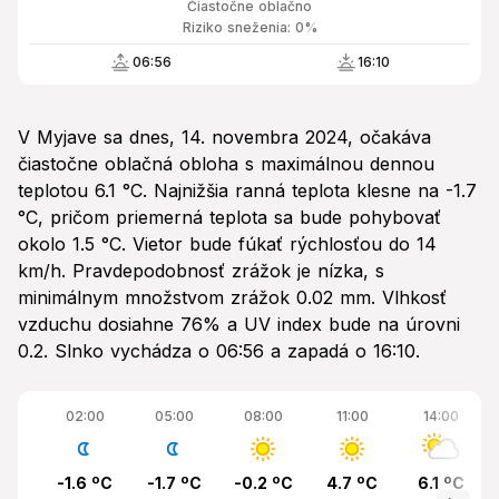
Čiastočne oblačno
Riziko sneženia: 0%
06:56
16:10
V Myjave sa dnes, 14. novembra 2024, očakáva
čiastočne oblačná obloha s maximálnou dennou
teplotou 6.1 °C. Najnižšia ranná teplota klesne na -1.7
°C, pričom priemerná teplota sa bude pohybovať
okolo 1.5 °C. Vietor bude fúkať rýchlosťou do 14
km/h. Pravdepodobnosť zrážok je nízka, s
minimálnym množstvom zrážok 0.02 mm. Vlhkosť
vzduchu dosiahne 76% a UV index bude na úrovni
0.2. Slnko vychádza o 06:56 a zapadá o 16:10.
02:00
05:00
08:00
11:00
14:00
-1.6 ºC
-1.7 ºC
-0.2 ºC
4.7 ºC
6.1 ºC