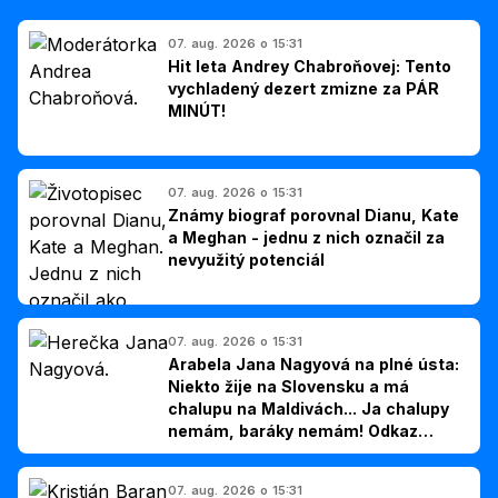
07. aug. 2026 o 15:31
Hit leta Andrey Chabroňovej: Tento
vychladený dezert zmizne za PÁR
MINÚT!
07. aug. 2026 o 15:31
Známy biograf porovnal Dianu, Kate
a Meghan - jednu z nich označil za
nevyužitý potenciál
07. aug. 2026 o 15:31
Arabela Jana Nagyová na plné ústa:
Niekto žije na Slovensku a má
chalupu na Maldivách... Ja chalupy
nemám, baráky nemám! Odkaz
Slovákom
07. aug. 2026 o 15:31