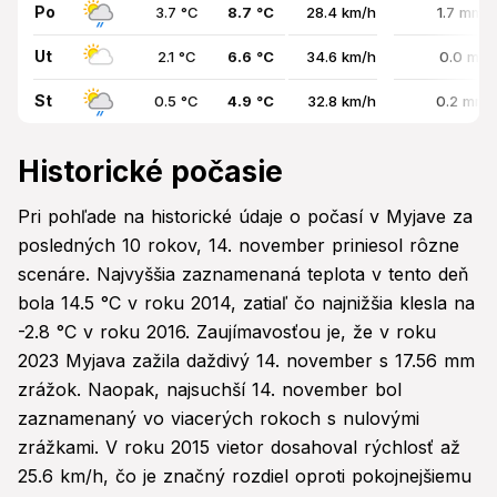
Po
3.7 °C
8.7 °C
28.4 km/h
1.7 mm 
Ut
2.1 °C
6.6 °C
34.6 km/h
0.0 mm 
St
0.5 °C
4.9 °C
32.8 km/h
0.2 mm 
Historické počasie
Pri pohľade na historické údaje o počasí v Myjave za
posledných 10 rokov, 14. november priniesol rôzne
scenáre. Najvyššia zaznamenaná teplota v tento deň
bola 14.5 °C v roku 2014, zatiaľ čo najnižšia klesla na
-2.8 °C v roku 2016. Zaujímavosťou je, že v roku
2023 Myjava zažila daždivý 14. november s 17.56 mm
zrážok. Naopak, najsuchší 14. november bol
zaznamenaný vo viacerých rokoch s nulovými
zrážkami. V roku 2015 vietor dosahoval rýchlosť až
25.6 km/h, čo je značný rozdiel oproti pokojnejšiemu