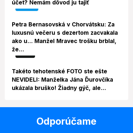
účet? Nemám dôvod ju tajiť
Video
Petra Bernasovská v Chorvátsku: Za
luxusnú večeru s dezertom zacvakala
ako u... Manžel Mravec trošku brblal,
že...
Foto
Takéto tehotenské FOTO ste ešte
NEVIDELI: Manželka Jána Ďurovčíka
ukázala bruško! Žiadny gýč, ale...
Odporúčame