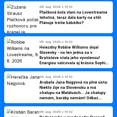
09. aug. 2026 o 14:42
Plačková bola vlani na Lovestreame
tehotná, teraz dala karty na stôl:
Plánuje tretie bábätko?
09. aug. 2026 o 14:42
Hviezdny Robbie Williams dojal
Slovenky - no len jedna sa v
Bratislave stala jeho vyvolenou!
Energiou valcovala aj krásna Sophie
Ellis-Bextor (foto)
09. aug. 2026 o 14:42
Arabela Jana Nagyová na plné ústa:
Niekto žije na Slovensku a má
chalupu na Maldivách... Ja chalupy
nemám, baráky nemám! Odkaz
Slovákom
09. aug. 2026 o 14:42