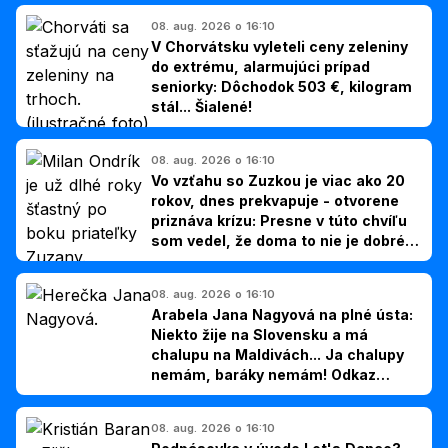
08. aug. 2026 o 16:10
V Chorvátsku vyleteli ceny zeleniny
do extrému, alarmujúci prípad
seniorky: Dôchodok 503 €, kilogram
stál... Šialené!
08. aug. 2026 o 16:10
Vo vzťahu so Zuzkou je viac ako 20
rokov, dnes prekvapuje - otvorene
priznáva krízu: Presne v túto chvíľu
som vedel, že doma to nie je dobré,
hovorí Milan Ondrík
08. aug. 2026 o 16:10
Arabela Jana Nagyová na plné ústa:
Niekto žije na Slovensku a má
chalupu na Maldivách... Ja chalupy
nemám, baráky nemám! Odkaz
Slovákom
08. aug. 2026 o 16:10