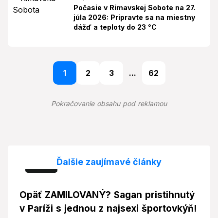
Počasie v Rimavskej Sobote na 27.
júla 2026: Pripravte sa na miestny
dážď a teploty do 23 °C
1
2
3
...
62
Pokračovanie obsahu pod reklamou
Ďalšie zaujímavé články
Foto
Opäť ZAMILOVANÝ? Sagan pristihnutý
v Paríži s jednou z najsexi športovkýň!