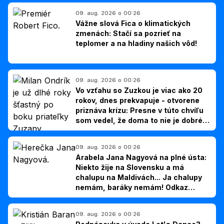
09. aug. 2026 o 00:26
Vážne slová Fica o klimatických
zmenách: Stačí sa pozrieť na
teplomer a na hladiny našich vôd!
09. aug. 2026 o 00:26
Vo vzťahu so Zuzkou je viac ako 20
rokov, dnes prekvapuje - otvorene
priznáva krízu: Presne v túto chvíľu
som vedel, že doma to nie je dobré,
hovorí Milan Ondrík
09. aug. 2026 o 00:26
Arabela Jana Nagyová na plné ústa:
Niekto žije na Slovensku a má
chalupu na Maldivách... Ja chalupy
nemám, baráky nemám! Odkaz
Slovákom
09. aug. 2026 o 00:26