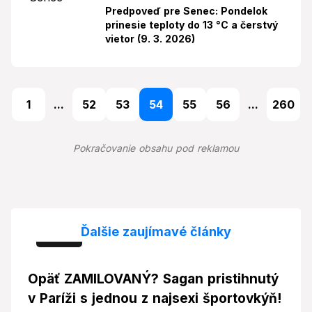
Predpoveď pre Senec: Pondelok
prinesie teploty do 13 °C a čerstvý
vietor (9. 3. 2026)
1
...
52
53
54
55
56
...
260
Pokračovanie obsahu pod reklamou
Ďalšie zaujímavé články
Foto
Opäť ZAMILOVANÝ? Sagan pristihnutý
v Paríži s jednou z najsexi športovkýň!