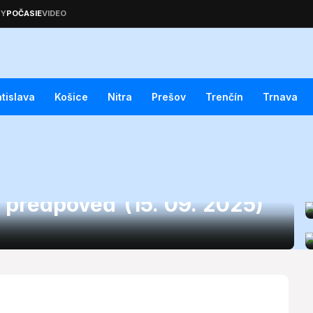
atislava
Košice
Nitra
Prešov
Trenčín
Trnava
 predpoveď (15. 09. 2025)