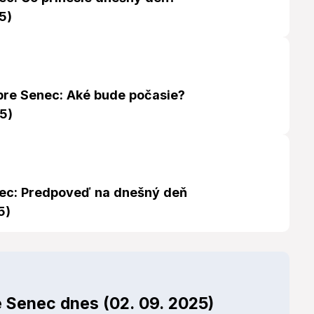
5)
re Senec: Aké bude počasie?
5)
ec: Predpoveď na dnešný deň
5)
e Senec dnes (02. 09. 2025)