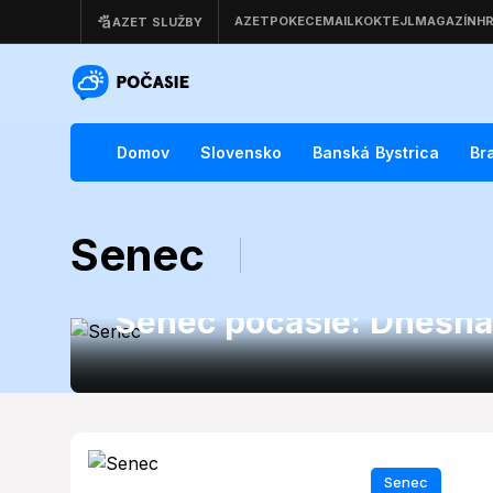
Domov
Slovensko
Banská Bystrica
Br
Senec
Senec
Senec počasie: Dnešná
Senec