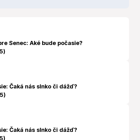
re Senec: Aké bude počasie?
5)
ie: Čaká nás slnko či dážď?
5)
ie: Čaká nás slnko či dážď?
5)