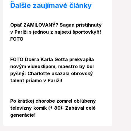
Ďalšie zaujímavé články
Foto
Opäť ZAMILOVANÝ? Sagan pristihnutý
v Paríži s jednou z najsexi športovkýň!
FOTO
FOTO Dcéra Karla Gotta prekvapila
novým videoklipom, maestro by bol
pyšný: Charlotte ukázala obrovský
talent priamo v Paríži!
Po krátkej chorobe zomrel obľúbený
televízny komik († 80): Zabával celé
generácie!