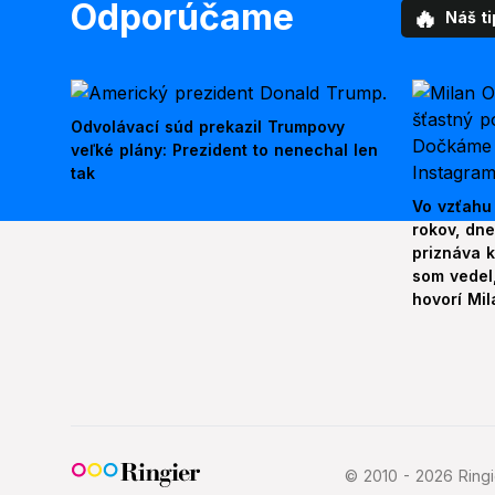
Odporúčame
🔥
Náš ti
Odvolávací súd prekazil Trumpovy
veľké plány: Prezident to nenechal len
tak
Vo vzťahu
rokov, dn
priznáva k
som vedel,
hovorí Mil
© 2010 - 2026 Ringie