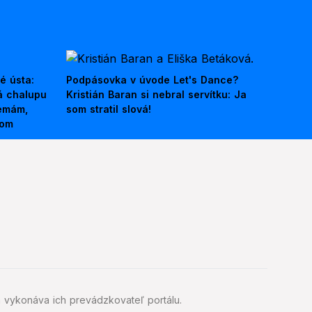
é ústa:
Podpásovka v úvode Let's Dance?
á chalupu
Kristián Baran si nebral servítku: Ja
nemám,
som stratil slová!
kom
 vykonáva ich prevádzkovateľ portálu.