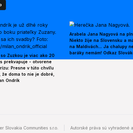
p
Arabela Jana Nagyová na pln
Niekto žije na Slovensku a m
na Maldivách... Ja chalupy 
baráky nemám! Odkaz Slová
 so Zuzkou je viac ako 20
es prekvapuje - otvorene
rízu: Presne v túto chvíľu
 že doma to nie je dobré,
an Ondrík
r Slovakia Communities s.r.o.
Autorské práva sú vyhradené a