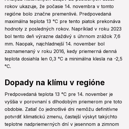
rokov ukazuje, že počasie 14. novembra v tomto
regióne bolo značne premenlivé. Predpovedaná
maximálna teplota 13 °C pre tento piatok prekonáva
hodnoty z posledných rokov. Napríklad v roku 2023
bol tento deň výrazne daždivý s úhrnom zrážok 7,6
mm. Naopak, najchladnejší 14. november bol
zaznamenaný v roku 2016, kedy priemerná denná
teplota dosiahla len 0,3 °C a minimálna klesla na -2,5
°C.
Dopady na klímu v regióne
Predpovedaná teplota 13 °C pre 14. november je
vyššia v porovnaní s dlhodobým priemerom pre toto
obdobie. Zatiaľ čo jednotlivé dni nemôžu definitívne
potvrdiť klimatickú zmenu, častejší výskyt takýchto
teplotne nadpriemerných dní v jesennom a zimnom