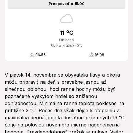
Predpoveď o 15:00
11 ºC
Oblačno
Riziko zrážok: 0%
06:56
16:08
V piatok 14. novembra sa obyvatelia Ilavy a okolia
môžu pripraviť na deň s prevažne jasnou až
slnečnou oblohou, hoci ranné hodiny môžu byť
poznačené výskytom hmiel so zníženou
dohľadnosťou. Minimálna ranná teplota poklesne na
približne 2 °C. Počas dňa však dôjde k otepleniu a
maximálna denná teplota dosiahne príjemných 13 °C,
čo je na polovicu novembra mierne nadpriemerná
hodnota. Pravdepodobnosť zrážok je nulová. Vietor