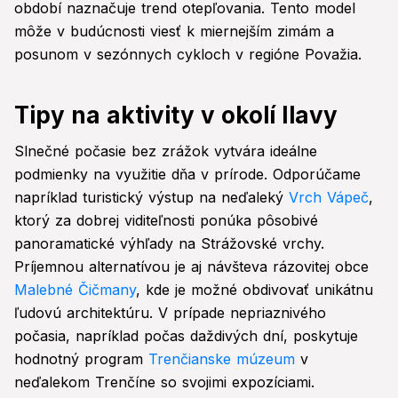
období naznačuje trend otepľovania. Tento model
môže v budúcnosti viesť k miernejším zimám a
posunom v sezónnych cykloch v regióne Považia.
Tipy na aktivity v okolí Ilavy
Slnečné počasie bez zrážok vytvára ideálne
podmienky na využitie dňa v prírode. Odporúčame
napríklad turistický výstup na neďaleký
Vrch Vápeč
,
ktorý za dobrej viditeľnosti ponúka pôsobivé
panoramatické výhľady na Strážovské vrchy.
Príjemnou alternatívou je aj návšteva rázovitej obce
Malebné Čičmany
, kde je možné obdivovať unikátnu
ľudovú architektúru. V prípade nepriaznivého
počasia, napríklad počas daždivých dní, poskytuje
hodnotný program
Trenčianske múzeum
v
neďalekom Trenčíne so svojimi expozíciami.