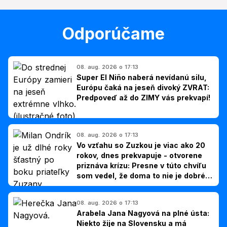
Odporúčame
08. aug. 2026 o 17:13
Super El Niño naberá nevídanú silu,
Európu čaká na jeseň divoký ZVRAT:
Predpoveď až do ZIMY vás prekvapí!
08. aug. 2026 o 17:13
Vo vzťahu so Zuzkou je viac ako 20
rokov, dnes prekvapuje - otvorene
priznáva krízu: Presne v túto chvíľu
som vedel, že doma to nie je dobré,
hovorí Milan Ondrík
08. aug. 2026 o 17:13
Arabela Jana Nagyová na plné ústa:
Niekto žije na Slovensku a má