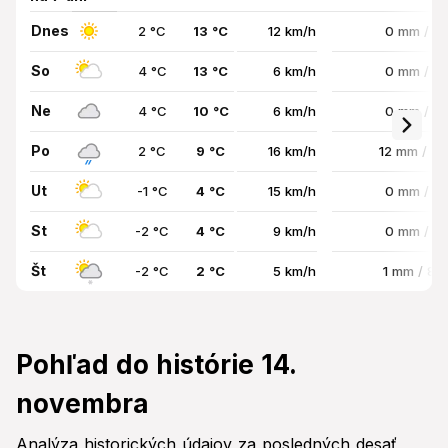
Dnes
2 °C
13 °C
12 km/h
0 mm / 0
So
4 °C
13 °C
6 km/h
0 mm / 0
Ne
4 °C
10 °C
6 km/h
0 mm / 0
Po
2 °C
9 °C
16 km/h
12 mm / 8
Ut
-1 °C
4 °C
15 km/h
0 mm / 0
St
-2 °C
4 °C
9 km/h
0 mm / 0
Št
-2 °C
2 °C
5 km/h
1 mm / 8
Pohľad do histórie 14.
novembra
Analýza historických údajov za posledných desať