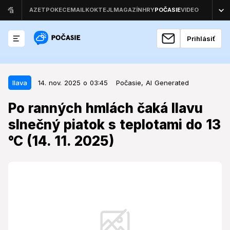
Prihlásiť
14. nov. 2025 o 03:45
Ilava
Ilava
14. nov. 2025 o 03:45
Počasie,
AI Generated
Po ranných hmlách čaká Ilavu
Po ranných hmlách čaká Ilavu
slnečný piatok s teplotami do 13
slnečný piatok s teplotami do 13
°C (14. 11. 2025)
°C (14. 11. 2025)
Piatkové počasie prinesie po chladnejšom ráne, na
ktoré sa viažu aj výstrahy, výraznú zmenu, ktorá
ovplyvní denné aktivity v regióne.