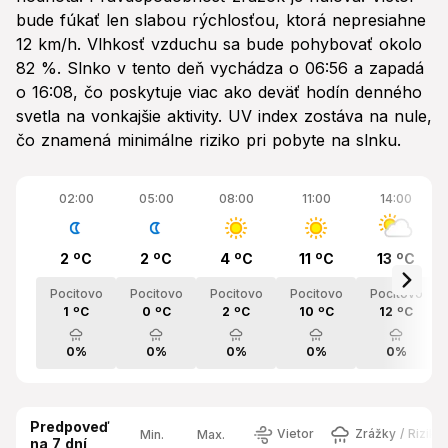
bude fúkať len slabou rýchlosťou, ktorá nepresiahne
12 km/h. Vlhkosť vzduchu sa bude pohybovať okolo
82 %. Slnko v tento deň vychádza o 06:56 a zapadá
o 16:08, čo poskytuje viac ako deväť hodín denného
svetla na vonkajšie aktivity. UV index zostáva na nule,
čo znamená minimálne riziko pri pobyte na slnku.
02:00
05:00
08:00
11:00
14:00
2 ºC
2 ºC
4 ºC
11 ºC
13 ºC
Pocitovo
Pocitovo
Pocitovo
Pocitovo
Pocitovo
1 ºC
0 ºC
2 ºC
10 ºC
12 ºC
0%
0%
0%
0%
0%
Predpoveď
Vietor
Zrážky / Riziko
Min.
Max.
na 7 dní