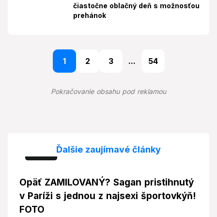
čiastočne oblačný deň s možnosťou
prehánok
1
2
3
...
54
Pokračovanie obsahu pod reklamou
Ďalšie zaujímavé články
Foto
Opäť ZAMILOVANÝ? Sagan pristihnutý
v Paríži s jednou z najsexi športovkýň!
FOTO