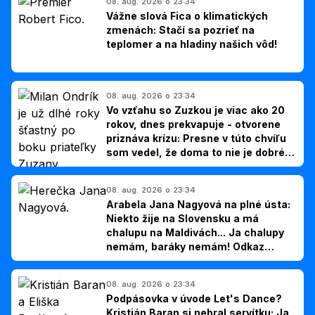
08. aug. 2026 o 23:34
Vážne slová Fica o klimatických
zmenách: Stačí sa pozrieť na
teplomer a na hladiny našich vôd!
08. aug. 2026 o 23:34
Vo vzťahu so Zuzkou je viac ako 20
rokov, dnes prekvapuje - otvorene
priznáva krízu: Presne v túto chvíľu
som vedel, že doma to nie je dobré,
hovorí Milan Ondrík
08. aug. 2026 o 23:34
Arabela Jana Nagyová na plné ústa:
Niekto žije na Slovensku a má
chalupu na Maldivách... Ja chalupy
nemám, baráky nemám! Odkaz
Slovákom
08. aug. 2026 o 23:34
Podpásovka v úvode Let's Dance?
Kristián Baran si nebral servítku: Ja