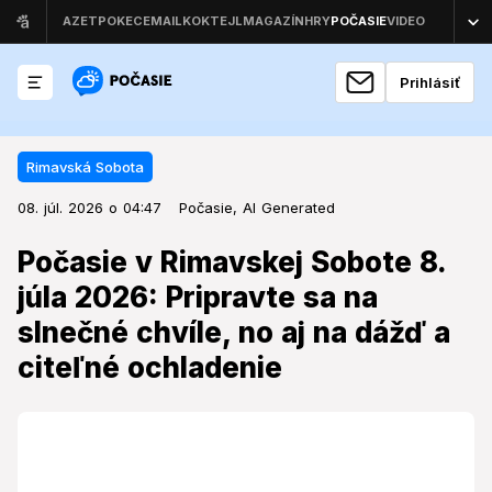
Prihlásiť
Rimavská Sobota
08. júl. 2026 o 04:47
Rimavská Sobota
08. júl. 2026 o 04:47
Počasie v Rimavskej Sobote 8. júla
Počasie,
AI Generated
2026: Pripravte sa na slnečné
Počasie v Rimavskej Sobote 8.
chvíle, no aj na dážď a citeľné
júla 2026: Pripravte sa na
ochladenie
slnečné chvíle, no aj na dážď a
citeľné ochladenie
Streda prinesie do Rimavskej Soboty počasie s
dvoma tvárami, ktoré preverí pripravenosť
obyvateľov na letné teplotné výkyvy.