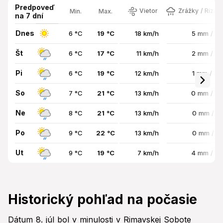
Predpoveď
Vietor
Zrážky / Rizik
Min.
Max.
na 7 dní
Dnes
6 °C
19 °C
18 km/h
5 mm / 6
Št
6 °C
17 °C
11 km/h
2 mm / 5
Pi
6 °C
19 °C
12 km/h
1 mm / 4
So
7 °C
21 °C
13 km/h
0 mm / 3
Ne
8 °C
21 °C
13 km/h
0 mm / 1
Po
9 °C
22 °C
13 km/h
0 mm / 2
Ut
9 °C
19 °C
7 km/h
4 mm / 7
Historický pohľad na počasie
Dátum 8. júl bol v minulosti v Rimavskej Sobote