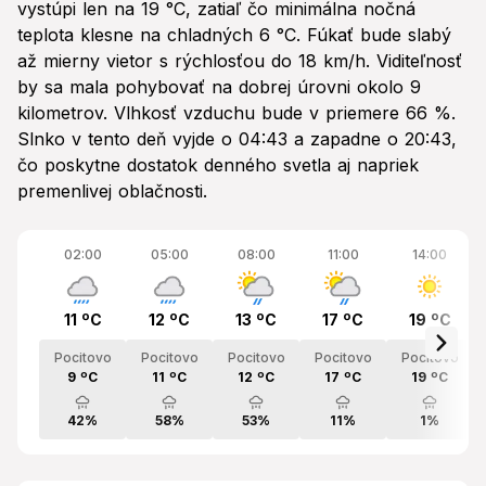
vystúpi len na 19 °C, zatiaľ čo minimálna nočná
teplota klesne na chladných 6 °C. Fúkať bude slabý
až mierny vietor s rýchlosťou do 18 km/h. Viditeľnosť
by sa mala pohybovať na dobrej úrovni okolo 9
kilometrov. Vlhkosť vzduchu bude v priemere 66 %.
Slnko v tento deň vyjde o 04:43 a zapadne o 20:43,
čo poskytne dostatok denného svetla aj napriek
premenlivej oblačnosti.
02:00
05:00
08:00
11:00
14:00
11 ºC
12 ºC
13 ºC
17 ºC
19 ºC
Pocitovo
Pocitovo
Pocitovo
Pocitovo
Pocitovo
9 ºC
11 ºC
12 ºC
17 ºC
19 ºC
42%
58%
53%
11%
1%