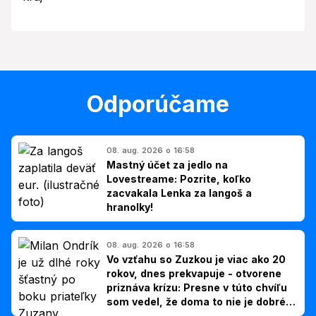
Odporúčame
08. aug. 2026 o 16:58
Mastný účet za jedlo na
Lovestreame: Pozrite, koľko
zacvakala Lenka za langoš a
hranolky!
08. aug. 2026 o 16:58
Vo vzťahu so Zuzkou je viac ako 20
rokov, dnes prekvapuje - otvorene
priznáva krízu: Presne v túto chvíľu
som vedel, že doma to nie je dobré,
hovorí Milan Ondrík