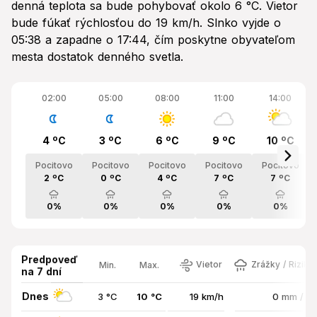
denná teplota sa bude pohybovať okolo 6 °C. Vietor
bude fúkať rýchlosťou do 19 km/h. Slnko vyjde o
05:38 a zapadne o 17:44, čím poskytne obyvateľom
mesta dostatok denného svetla.
02:00
05:00
08:00
11:00
14:00
4 ºC
3 ºC
6 ºC
9 ºC
10 ºC
Pocitovo
Pocitovo
Pocitovo
Pocitovo
Pocitovo
2 ºC
0 ºC
4 ºC
7 ºC
7 ºC
0%
0%
0%
0%
0%
Predpoveď
Vietor
Zrážky / Riziko
Min.
Max.
na 7 dní
Dnes
3 °C
10 °C
19 km/h
0 mm / 0