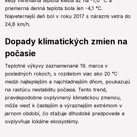
kedy minimálna teplota klesla až na -7,0 °C a
priemerná denná teplota bola len -4,1 °C.
Najveternejší deň bol v roku 2017 s nárazmi vetra do
24,8 km/h.
Dopady klimatických zmien na
počasie
Teplotné výkyvy zaznamenané 19. marca v
posledných rokoch, s rozdielom viac ako 20 °C
medzi najteplejším a najchladnejším dňom, poukazujú
na rastúcu nestabilitu počasia. Tento trend,
pravdepodobne ovplyvnený klimatickou zmenou,
môže viesť k častejším a výraznejším extrémom v
jarnom období, čo sťažuje dlhodobé predpovede a
ovplyvňuje lokálne ekosystémy.