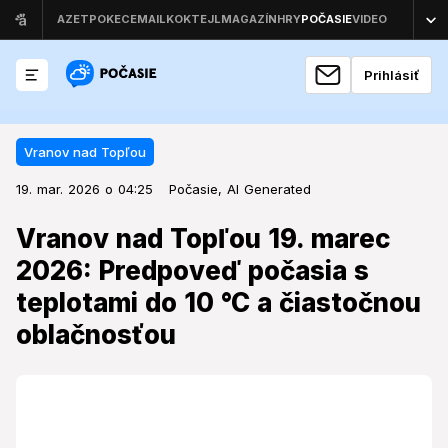
Prihlásiť
Vranov nad Topľou
19. mar. 2026 o 04:25
Vranov nad Topľou
19. mar. 2026 o 04:25
Vranov nad Topľou 19. marec
Počasie,
AI Generated
2026: Predpoveď počasia s
Vranov nad Topľou 19. marec
teplotami do 10 °C a čiastočnou
2026: Predpoveď počasia s
oblačnosťou
teplotami do 10 °C a čiastočnou
oblačnosťou
Nadchádzajúci deň prinesie do Vranova nad Topľou
stabilné jarné počasie, avšak pohľad do histórie
odhaľuje, že tento dátum dokáže byť aj extrémny.