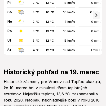
Pi
2 °C
12 °C
17 km/h
0 mm / 0
So
3 °C
10 °C
10 km/h
0 mm / 8
Ne
2 °C
12 °C
7 km/h
0 mm / 0
Po
3 °C
13 °C
10 km/h
0 mm / 0
Ut
3 °C
12 °C
13 km/h
0 mm / 0
St
4 °C
12 °C
19 km/h
1 mm / 8
Historický pohľad na 19. marec
Historické záznamy pre Vranov nad Topľou ukazujú,
že 19. marec bol v minulosti dňom teplotných
extrémov. Najvyššiu teplotu, 13,6 °C, zaznamenali v
roku 2020. Naopak, najchladnejšie bolo v roku 2018,