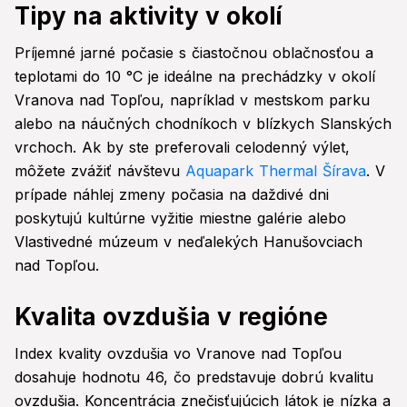
Tipy na aktivity v okolí
Príjemné jarné počasie s čiastočnou oblačnosťou a
teplotami do 10 °C je ideálne na prechádzky v okolí
Vranova nad Topľou, napríklad v mestskom parku
alebo na náučných chodníkoch v blízkych Slanských
vrchoch. Ak by ste preferovali celodenný výlet,
môžete zvážiť návštevu
Aquapark Thermal Šírava
. V
prípade náhlej zmeny počasia na daždivé dni
poskytujú kultúrne vyžitie miestne galérie alebo
Vlastivedné múzeum v neďalekých Hanušovciach
nad Topľou.
Kvalita ovzdušia v regióne
Index kvality ovzdušia vo Vranove nad Topľou
dosahuje hodnotu 46, čo predstavuje dobrú kvalitu
ovzdušia. Koncentrácia znečisťujúcich látok je nízka a