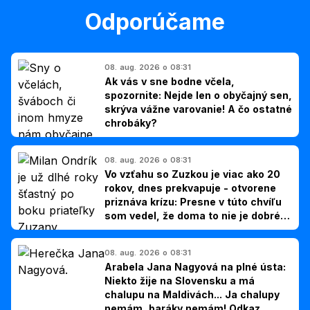
Odporúčame
08. aug. 2026 o 08:31
Ak vás v sne bodne včela,
spozornite: Nejde len o obyčajný sen,
skrýva vážne varovanie! A čo ostatné
chrobáky?
08. aug. 2026 o 08:31
Vo vzťahu so Zuzkou je viac ako 20
rokov, dnes prekvapuje - otvorene
priznáva krízu: Presne v túto chvíľu
som vedel, že doma to nie je dobré,
hovorí Milan Ondrík
08. aug. 2026 o 08:31
Arabela Jana Nagyová na plné ústa:
Niekto žije na Slovensku a má
chalupu na Maldivách... Ja chalupy
nemám, baráky nemám! Odkaz