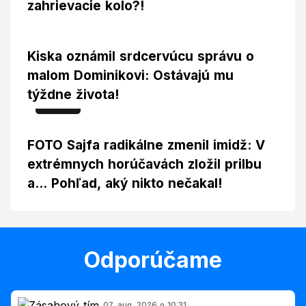
zahrievacie kolo?!
Kiska oznámil srdcervúcu správu o
malom Dominikovi: Ostávajú mu
týždne života!
Foto
FOTO Sajfa radikálne zmenil imidž: V
extrémnych horúčavách zložil prilbu
a... Pohľad, aký nikto nečakal!
Odporúčame
07. aug. 2026 o 10:31