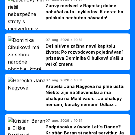
Zúrivý medveď v Rajeckej doline
naháňal auto i cyklistov: K ceste ho
prilákala nechutná návnada!
07. aug. 2026 o 10:31
Definitívne začína novú kapitolu
života: Po rozvodovom pojednávaní
priznáva Dominika Cibulková ďalšiu
veľkú zmenu
07. aug. 2026 o 10:31
Arabela Jana Nagyová na plné ústa:
Niekto žije na Slovensku a má
chalupu na Maldivách... Ja chalupy
nemám, baráky nemám! Odkaz
Slovákom
07. aug. 2026 o 10:31
Podpásovka v úvode Let's Dance?
Kristián Baran si nebral servítku: Ja