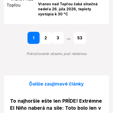
Vranov nad Topľou čaká slnečná
nedeľa 26. júla 2026, teploty
vystúpia k 30 °C
1
2
3
...
53
Pokračovanie obsahu pod reklamou
Ďalšie zaujímavé články
To najhoršie ešte len PRÍDE! Extrémne
El Niño naberá na sile: Toto bolo len v