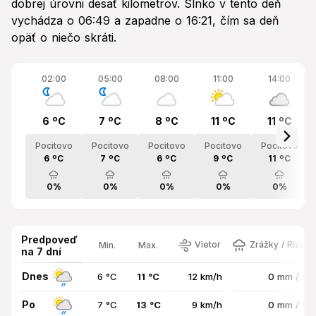
dobrej úrovni desať kilometrov. Slnko v tento deň
vychádza o 06:49 a zapadne o 16:21, čím sa deň
opäť o niečo skráti.
02:00
05:00
08:00
11:00
14:00
6 ºC
7 ºC
8 ºC
11 ºC
11 ºC
Pocitovo
Pocitovo
Pocitovo
Pocitovo
Pocitovo
6 ºC
7 ºC
6 ºC
9 ºC
11 ºC
0%
0%
0%
0%
0%
Predpoveď
Vietor
Zrážky / Riziko
Min.
Max.
na 7 dní
Dnes
6 °C
11 °C
12 km/h
0 mm / 8
Po
7 °C
13 °C
9 km/h
0 mm / 8