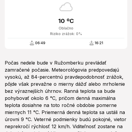
10 ºC
Oblačno
Riziko zrážok: 0%
06:49
16:21
Počas nedele bude v Ružomberku prevládať
zamračené počasie. Meteorológovia predpovedajú
vysokú, až 84-percentnú pravdepodobnosť zrážok,
pôjde však prevažne o mierny dážď alebo mrholenie
bez výraznejších úhrnov. Ranná teplota sa bude
pohybovať okolo 6 °C, pričom denná maximálna
teplota dosiahne na toto ročné obdobie pomerne
miernych 11 °C. Priemerná denná teplota sa ustáli na
úrovni 9 °C. Veterné podmienky budú pokojné, vietor
neprekročí rýchlosť 12 km/h. Viditeľnosť zostane na