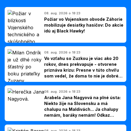
08. aug. 2026 o 18:23
Požiar vo Vojenskom obvode Záhorie
mobilizuje desiatky hasičov: Do akcie
idú aj Black Hawky!
08. aug. 2026 o 18:23
Vo vzťahu so Zuzkou je viac ako 20
rokov, dnes prekvapuje - otvorene
priznáva krízu: Presne v túto chvíľu
som vedel, že doma to nie je dobré,
hovorí Milan Ondrík
08. aug. 2026 o 18:23
Arabela Jana Nagyová na plné ústa:
Niekto žije na Slovensku a má
chalupu na Maldivách... Ja chalupy
nemám, baráky nemám! Odkaz
Slovákom
08. aug. 2026 o 18:23