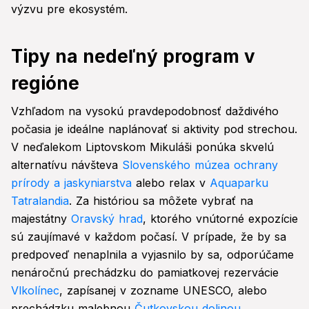
výzvu pre ekosystém.
Tipy na nedeľný program v
regióne
Vzhľadom na vysokú pravdepodobnosť daždivého
počasia je ideálne naplánovať si aktivity pod strechou.
V neďalekom Liptovskom Mikuláši ponúka skvelú
alternatívu návšteva
Slovenského múzea ochrany
prírody a jaskyniarstva
alebo relax v
Aquaparku
Tatralandia
. Za históriou sa môžete vybrať na
majestátny
Oravský hrad
, ktorého vnútorné expozície
sú zaujímavé v každom počasí. V prípade, že by sa
predpoveď nenaplnila a vyjasnilo by sa, odporúčame
nenáročnú prechádzku do pamiatkovej rezervácie
Vlkolínec
, zapísanej v zozname UNESCO, alebo
prechádzku malebnou
Čutkovskou dolinou
.