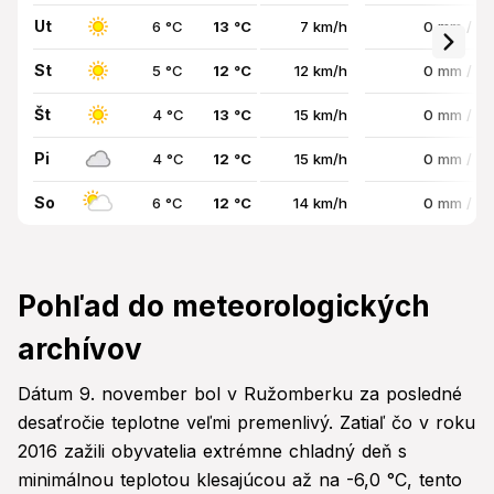
Ut
6 °C
13 °C
7 km/h
0 mm / 0
St
5 °C
12 °C
12 km/h
0 mm / 0
Št
4 °C
13 °C
15 km/h
0 mm / 0
Pi
4 °C
12 °C
15 km/h
0 mm / 0
So
6 °C
12 °C
14 km/h
0 mm / 0
Pohľad do meteorologických
archívov
Dátum 9. november bol v Ružomberku za posledné
desaťročie teplotne veľmi premenlivý. Zatiaľ čo v roku
2016 zažili obyvatelia extrémne chladný deň s
minimálnou teplotou klesajúcou až na -6,0 °C, tento