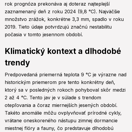
rok prognóza prekonáva aj doteraz najteplejší
zaznamenaný deň z roku 2024 (9,8 °C). Najväčšie
množstvo zrážok, konkrétne 3,3 mm, spadlo v roku
2019. Tieto údaje potvrdzujú značnú nestabilitu
počasia v tomto jesennom období.
Klimatický kontext a dlhodobé
trendy
Predpovedaná priemerná teplota 9 °C je výrazne nad
historickým priemerom pre tento konkrétny deň,
ktorý sa v posledných rokoch pohyboval skôr medzi
2 až 4 °C. Tento jav je v súlade s trendom
otepľovania a čoraz miernejších jesených období.
Takéto anomálie môžu ovplyvňovať prírodné cykly,
vrátane oneskoreného nástupu zimnej dormancie
miestnej flóry a fauny, čo predstavuje dlhodobú