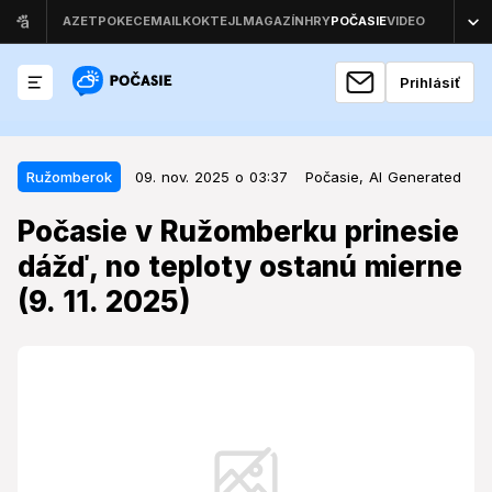
Prihlásiť
09. nov. 2025 o 03:37
Ružomberok
Ružomberok
09. nov. 2025 o 03:37
Počasie,
AI Generated
Počasie v Ružomberku prinesie
Počasie v Ružomberku prinesie
dážď, no teploty ostanú mierne (9.
dážď, no teploty ostanú mierne
11. 2025)
(9. 11. 2025)
Nedeľné počasie preverí naše plány a prinesie so
sebou charakteristickú jesennú atmosféru, ktorá si
bude vyžadovať prispôsobenie.