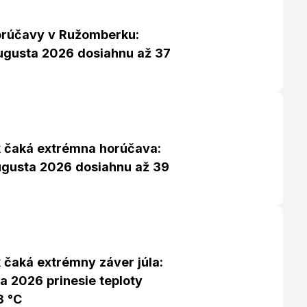
orúčavy v Ružomberku:
augusta 2026 dosiahnu až 37
 čaká extrémna horúčava:
augusta 2026 dosiahnu až 39
čaká extrémny záver júla:
úla 2026 prinesie teploty
8 °C