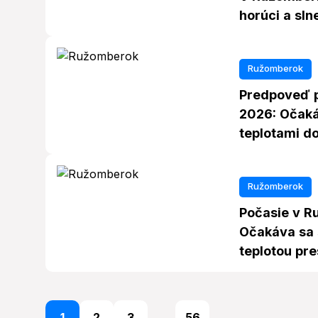
horúci a sln
Ružomberok
Predpoveď p
2026: Očaká
teplotami do
Ružomberok
Počasie v R
Očakáva sa 
teplotou pr
1
2
3
...
56