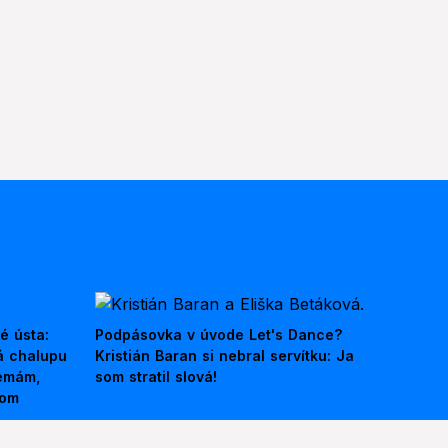
é ústa:
Podpásovka v úvode Let's Dance?
á chalupu
Kristián Baran si nebral servítku: Ja
nemám,
som stratil slová!
kom