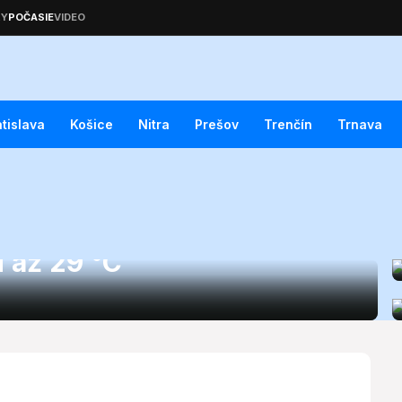
atislava
Košice
Nitra
Prešov
Trenčín
Trnava
ná sobota 8. augusta
 až 29 °C