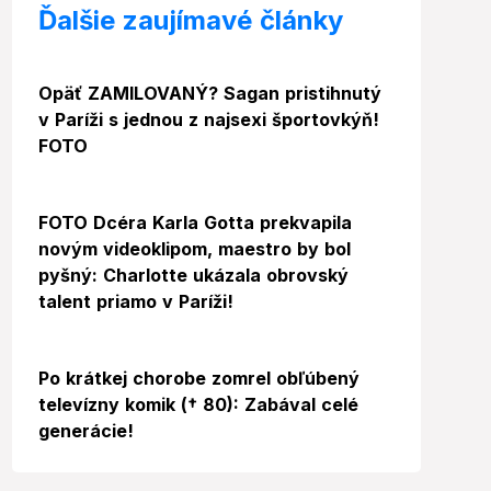
Ďalšie zaujímavé články
Foto
Opäť ZAMILOVANÝ? Sagan pristihnutý
v Paríži s jednou z najsexi športovkýň!
FOTO
FOTO Dcéra Karla Gotta prekvapila
novým videoklipom, maestro by bol
pyšný: Charlotte ukázala obrovský
talent priamo v Paríži!
Po krátkej chorobe zomrel obľúbený
televízny komik († 80): Zabával celé
generácie!