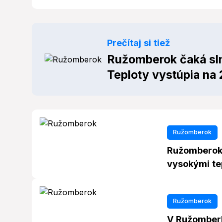
Prečítaj si tiež
Ružomberok čaká sln
Teploty vystúpia na
Ružomberok
Ružomberok 
vysokými tep
Ružomberok
V Ružomberk