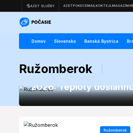
Domov
Slovensko
Banská Bystrica
Br
Ružomberok
Ružomberok
Ružomberok čaká slneč
2026: Teploty dosiahnu
Ružomberok