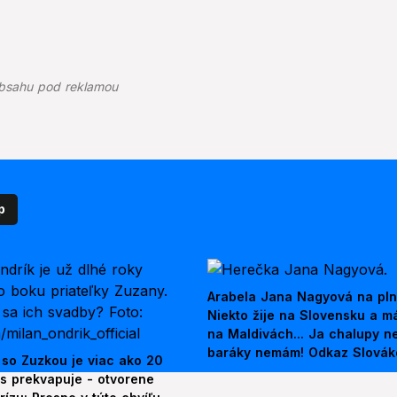
bsahu pod reklamou
p
Arabela Jana Nagyová na pln
Niekto žije na Slovensku a m
na Maldivách... Ja chalupy 
baráky nemám! Odkaz Slová
 so Zuzkou je viac ako 20
es prekvapuje - otvorene