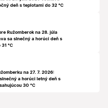
ečný deň s teplotami do 32 °C
re Ružomberok na 28. júla
va sa slnečný a horúci deň s
 31 °C
užomberku na 27. 7. 2026:
slnečný a horúci letný deň s
esahujúcou 30 °C