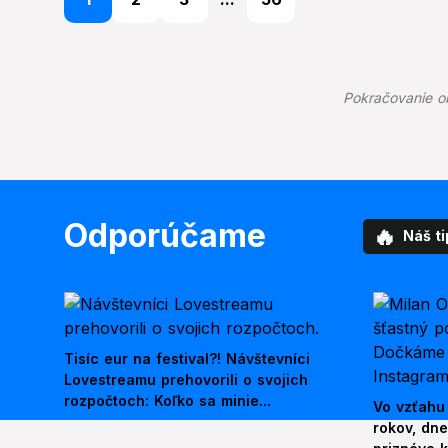
Pokračovanie o
Odporúčame
🔥
Náš ti
Tisíc eur na festival?! Návštevníci
Lovestreamu prehovorili o svojich
rozpočtoch: Koľko sa minie...
Vo vzťahu
rokov, dn