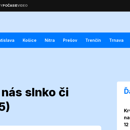
atislava
Košice
Nitra
Prešov
Trenčín
Trnava
 nás slnko či
Ď
5)
Kr
: Čaká nás
na
12