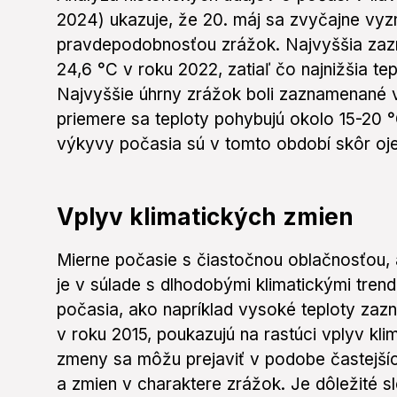
2024) ukazuje, že 20. máj sa zvyčajne vyz
pravdepodobnosťou zrážok. Najvyššia zazn
24,6 °C v roku 2022, zatiaľ čo najnižšia tep
Najvyššie úhrny zrážok boli zaznamenané 
priemere sa teploty pohybujú okolo 15-20 
výkyvy počasia sú v tomto období skôr oje
Vplyv klimatických zmien
Mierne počasie s čiastočnou oblačnosťou, 
je v súlade s dlhodobými klimatickými tren
počasia, ako napríklad vysoké teploty za
v roku 2015, poukazujú na rastúci vplyv klim
zmeny sa môžu prejaviť v podobe častejších
a zmien v charaktere zrážok. Je dôležité sl