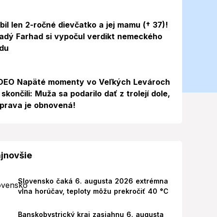
bil len 2-ročné dievčatko a jej mamu († 37)!
adý Farhad si vypočul verdikt nemeckého
du
Video
DEO Napäté momenty vo Veľkých Levároch
 skončili: Muža sa podarilo dať z trolejí dole,
prava je obnovená!
jnovšie
Slovensko čaká 6. augusta 2026 extrémna
vlna horúčav, teploty môžu prekročiť 40 °C
Banskobystrický kraj zasiahnu 6. augusta