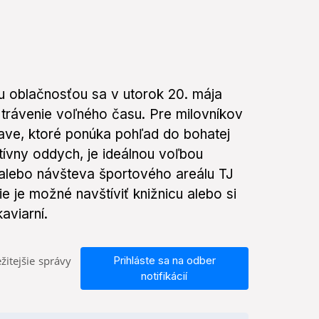
u oblačnosťou sa v utorok 20. mája
 trávenie voľného času. Pre milovníkov
Ilave, ktoré ponúka pohľad do bohatej
ktívny oddych, je ideálnou voľbou
alebo návšteva športového areálu TJ
e je možné navštíviť knižnicu alebo si
aviarní.
žitejšie správy
Prihláste sa na odber
notifikácií