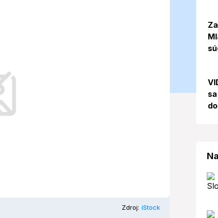
? (20. 05.
Za
Ml
sú
VI
e počasie s čiastočnou oblačnosťou.
sa
do
Na
Zdroj:
iStock