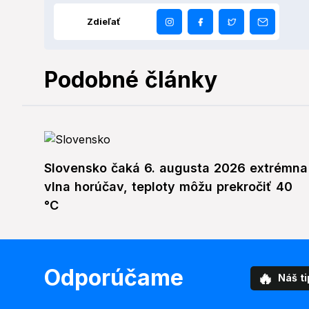
Zdieľať
Podobné články
Slovensko čaká 6. augusta 2026 extrémna
vlna horúčav, teploty môžu prekročiť 40
°C
Odporúčame
🔥
Náš ti