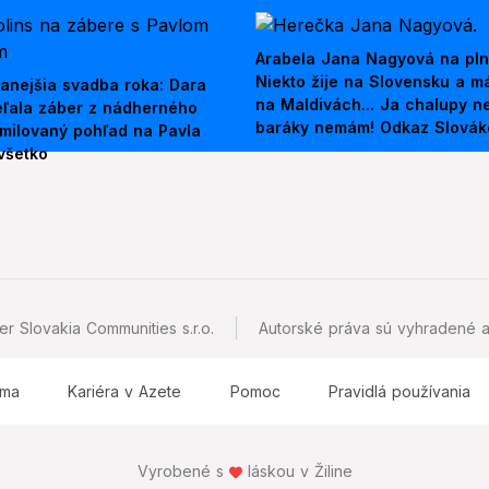
Arabela Jana Nagyová na pln
Niekto žije na Slovensku a m
anejšia svadba roka: Dara
na Maldivách... Ja chalupy 
ieľala záber z nádherného
baráky nemám! Odkaz Slová
amilovaný pohľad na Pavla
všetko
r Slovakia Communities s.r.o.
Autorské práva sú vyhradené a
ama
Kariéra v Azete
Pomoc
Pravidlá používania
Vyrobené s
láskou v Žiline