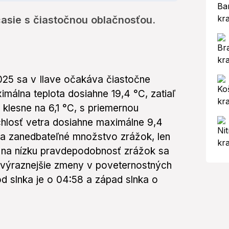
časie s čiastočnou oblačnosťou.
025 sa v Ilave očakáva čiastočne
málna teplota dosiahne 19,4 °C, zatiaľ
 klesne na 6,1 °C, s priemernou
chlosť vetra dosiahne maximálne 9,4
a zanedbateľné množstvo zrážok, len
na nízku pravdepodobnosť zrážok sa
 výraznejšie zmeny v poveternostných
 slnka je o 04:58 a západ slnka o