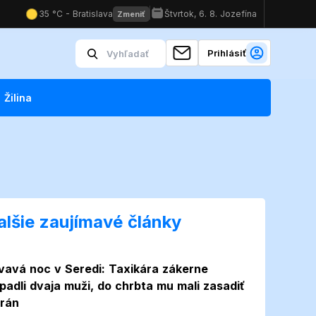
Prihlásiť
Žilina
alšie zaujímavé články
vavá noc v Seredi: Taxikára zákerne
padli dvaja muži, do chrbta mu mali zasadiť
 rán