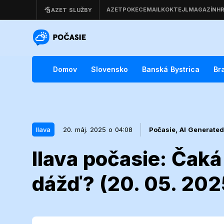
Domov
Slovensko
Banská Bystrica
Br
Ilava
20. máj. 2025 o 04:08
Počasie,
AI Generated
Ilava počasie: Čaká
20. máj. 2025 o 04:08
Ilava
dážď? (20. 05. 202
Ilava počasie