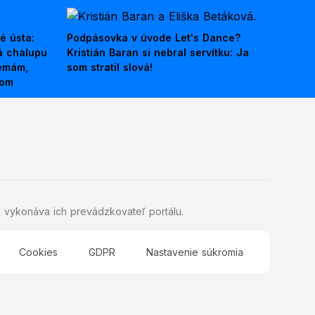
é ústa:
Podpásovka v úvode Let's Dance?
á chalupu
Kristián Baran si nebral servítku: Ja
nemám,
som stratil slová!
kom
 vykonáva ich prevádzkovateľ portálu.
Cookies
GDPR
Nastavenie súkromia