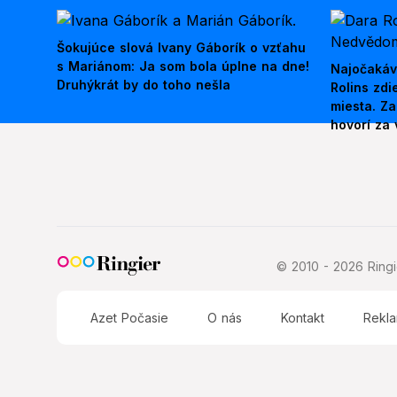
Šokujúce slová Ivany Gáborík o vzťahu
s Mariánom: Ja som bola úplne na dne!
Najočakáv
Druhýkrát by do toho nešla
Rolins zd
miesta. Z
hovorí za 
© 2010 - 2026 Ringie
Azet Počasie
O nás
Kontakt
Rekl