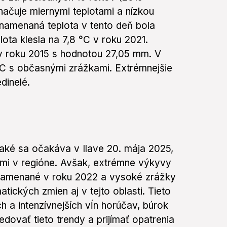
načuje miernymi teplotami a nízkou
amenaná teplota v tento deň bola
lota klesla na 7,8 °C v roku 2021.
v roku 2015 s hodnotou 27,05 mm. V
°C s občasnými zrážkami. Extrémnejšie
dinelé.
aké sa očakáva v Ilave 20. mája 2025,
dmi v regióne. Avšak, extrémne výkyvy
znamenané v roku 2022 a vysoké zrážky
atických zmien aj v tejto oblasti. Tieto
 a intenzívnejších vĺn horúčav, búrok
edovať tieto trendy a prijímať opatrenia