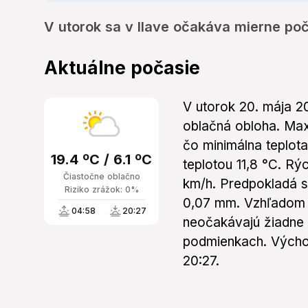
V utorok sa v Ilave očakáva mierne po
Aktuálne počasie
V utorok 20. mája 2
oblačná obloha. Maxi
čo minimálna teplota
19.4 ºC / 6.1 ºC
teplotou 11,8 °C. Rý
Čiastočne oblačno
km/h. Predpokladá s
Riziko zrážok: 0%
0,07 mm. Vzhľadom 
04:58
20:27
neočakávajú žiadne
podmienkach. Východ
20:27.