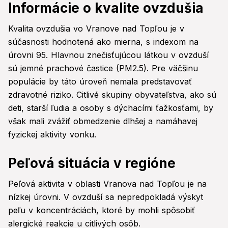
Informácie o kvalite ovzdušia
Kvalita ovzdušia vo Vranove nad Topľou je v
súčasnosti hodnotená ako mierna, s indexom na
úrovni 95. Hlavnou znečisťujúcou látkou v ovzduší
sú jemné prachové častice (PM2.5). Pre väčšinu
populácie by táto úroveň nemala predstavovať
zdravotné riziko. Citlivé skupiny obyvateľstva, ako sú
deti, starší ľudia a osoby s dýchacími ťažkosťami, by
však mali zvážiť obmedzenie dlhšej a namáhavej
fyzickej aktivity vonku.
Peľová situácia v regióne
Peľová aktivita v oblasti Vranova nad Topľou je na
nízkej úrovni. V ovzduší sa nepredpokladá výskyt
peľu v koncentráciách, ktoré by mohli spôsobiť
alergické reakcie u citlivých osôb.