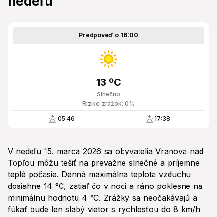
nedeľu
Predpoveď o 16:00
13 ºC
Slnečno
Riziko zrážok: 0%
05:46
17:38
V nedeľu 15. marca 2026 sa obyvatelia Vranova nad
Topľou môžu tešiť na prevažne slnečné a príjemne
teplé počasie. Denná maximálna teplota vzduchu
dosiahne 14 °C, zatiaľ čo v noci a ráno poklesne na
minimálnu hodnotu 4 °C. Zrážky sa neočakávajú a
fúkať bude len slabý vietor s rýchlosťou do 8 km/h.