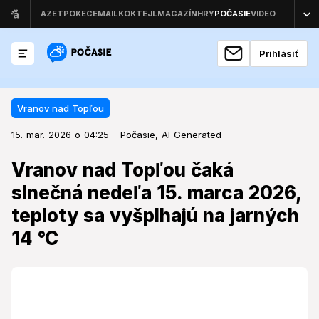
Prihlásiť
Vranov nad Topľou
15. mar. 2026 o 04:25
Vranov nad Topľou
15. mar. 2026 o 04:25
Vranov nad Topľou čaká slnečná
Počasie,
AI Generated
nedeľa 15. marca 2026, teploty sa
Vranov nad Topľou čaká
vyšplhajú na jarných 14 °C
slnečná nedeľa 15. marca 2026,
teploty sa vyšplhajú na jarných
Počasie v polovici marca prinesie do Vranova nad
Topľou prekvapivo jarné hodnoty, ktoré budú lákať na
14 °C
pobyt v prírode.