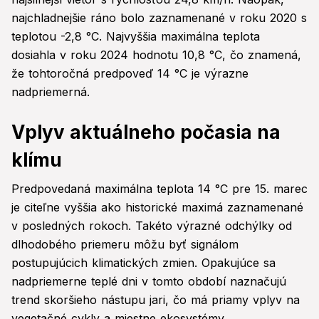
najchladnejšie ráno bolo zaznamenané v roku 2020 s
teplotou -2,8 °C. Najvyššia maximálna teplota
dosiahla v roku 2024 hodnotu 10,8 °C, čo znamená,
že tohtoročná predpoveď 14 °C je výrazne
nadpriemerná.
Vplyv aktuálneho počasia na
klímu
Predpovedaná maximálna teplota 14 °C pre 15. marec
je citeľne vyššia ako historické maximá zaznamenané
v posledných rokoch. Takéto výrazné odchýlky od
dlhodobého priemeru môžu byť signálom
postupujúcich klimatických zmien. Opakujúce sa
nadpriemerne teplé dni v tomto období naznačujú
trend skoršieho nástupu jari, čo má priamy vplyv na
vegetačné cykly a miestne ekosystémy.