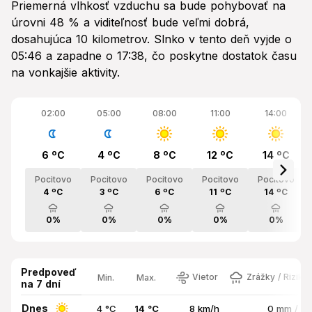
Priemerná vlhkosť vzduchu sa bude pohybovať na
úrovni 48 % a viditeľnosť bude veľmi dobrá,
dosahujúca 10 kilometrov. Slnko v tento deň vyjde o
05:46 a zapadne o 17:38, čo poskytne dostatok času
na vonkajšie aktivity.
02:00
05:00
08:00
11:00
14:00
6 ºC
4 ºC
8 ºC
12 ºC
14 ºC
Pocitovo
Pocitovo
Pocitovo
Pocitovo
Pocitovo
4 ºC
3 ºC
6 ºC
11 ºC
14 ºC
0%
0%
0%
0%
0%
Predpoveď
Vietor
Zrážky / Riziko
Min.
Max.
na 7 dní
Dnes
4 °C
14 °C
8 km/h
0 mm / 0