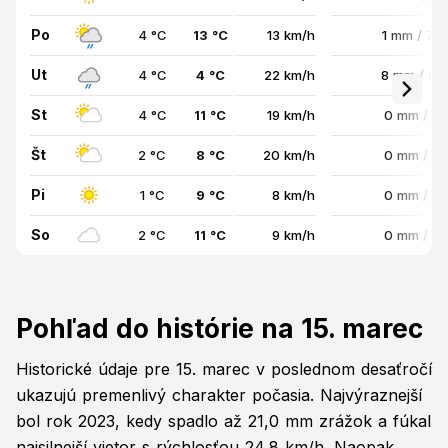
Po
4 °C
13 °C
13 km/h
1 mm / 75
Ut
4 °C
4 °C
22 km/h
8 mm / 8
St
4 °C
11 °C
19 km/h
0 mm / 0
Št
2 °C
8 °C
20 km/h
0 mm / 0
Pi
1 °C
9 °C
8 km/h
0 mm / 0
So
2 °C
11 °C
9 km/h
0 mm / 0
Pohľad do histórie na 15. marec
Historické údaje pre 15. marec v poslednom desaťročí
ukazujú premenlivý charakter počasia. Najvýraznejší
bol rok 2023, kedy spadlo až 21,0 mm zrážok a fúkal
najsilnejší vietor s rýchlosťou 24,8 km/h. Naopak,