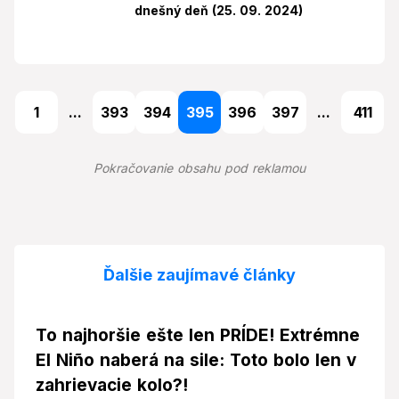
dnešný deň (25. 09. 2024)
1
...
393
394
395
396
397
...
411
Pokračovanie obsahu pod reklamou
Ďalšie zaujímavé články
To najhoršie ešte len PRÍDE! Extrémne
El Niño naberá na sile: Toto bolo len v
zahrievacie kolo?!