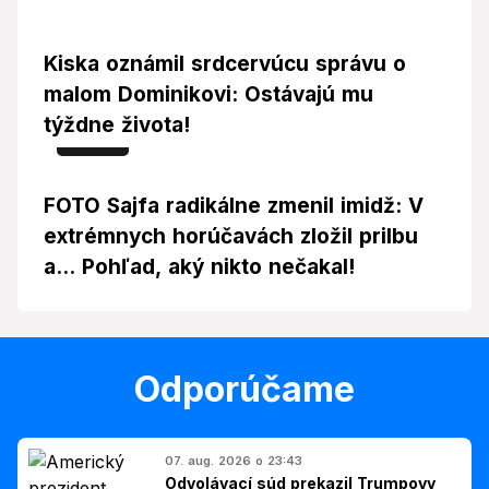
Kiska oznámil srdcervúcu správu o
malom Dominikovi: Ostávajú mu
týždne života!
Foto
FOTO Sajfa radikálne zmenil imidž: V
extrémnych horúčavách zložil prilbu
a... Pohľad, aký nikto nečakal!
Odporúčame
07. aug. 2026 o 23:43
Odvolávací súd prekazil Trumpovy