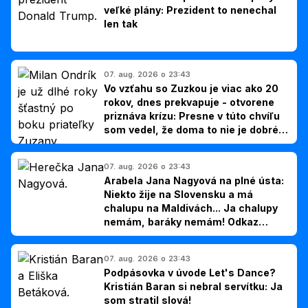
veľké plány: Prezident to nenechal
len tak
07. aug. 2026 o 23:43
Vo vzťahu so Zuzkou je viac ako 20
rokov, dnes prekvapuje - otvorene
priznáva krízu: Presne v túto chvíľu
som vedel, že doma to nie je dobré,
hovorí Milan Ondrík
07. aug. 2026 o 23:43
Arabela Jana Nagyová na plné ústa:
Niekto žije na Slovensku a má
chalupu na Maldivách... Ja chalupy
nemám, baráky nemám! Odkaz
Slovákom
07. aug. 2026 o 23:43
Podpásovka v úvode Let's Dance?
Kristián Baran si nebral servítku: Ja
som stratil slová!