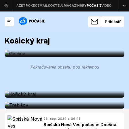
Prihlásiť
Gelnica
Počasie v Gelnica: Aký bude deň?
Košický kraj
(27. 09. 2024)
Košice
Pokračovanie obsahu pod reklamou
Košický kraj počasie: Dnešná
Trebišov
predpoveď (26. 09. 2024)
Počasie Trebišov: Predpoveď na
dnešný deň (26. 09. 2024)
26. sep. 2024 o 09:41
Spišská Nová Ves počasie: Dnešná