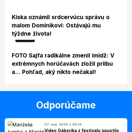
Kiska oznámil srdcervúcu správu o
malom Dominikovi: Ostávajú mu
týždne života!
Foto
FOTO Sajfa radikálne zmenil imidž: V
extrémnych horúčavách zložil prilbu
a... Pohľad, aký nikto nečakal!
Odporúčame
07. aug. 2026 o 06:14
Video Gáboríka z festivalu spustilo