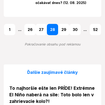
očakávať dnes? (12. 08. 2025)
1
...
26
27
28
29
30
...
52
Pokračovanie obsahu pod reklamou
Ďalšie zaujímavé články
To najhoršie ešte len PRÍDE! Extrémne
El Niño naberá na sile: Toto bolo len v
zahrievacie kolo?!