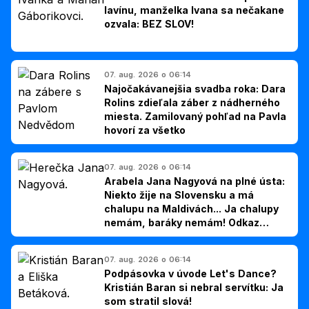
lavínu, manželka Ivana sa nečakane
ozvala: BEZ SLOV!
07. aug. 2026 o 06:14
Najočakávanejšia svadba roka: Dara
Rolins zdieľala záber z nádherného
miesta. Zamilovaný pohľad na Pavla
hovorí za všetko
07. aug. 2026 o 06:14
Arabela Jana Nagyová na plné ústa:
Niekto žije na Slovensku a má
chalupu na Maldivách... Ja chalupy
nemám, baráky nemám! Odkaz
Slovákom
07. aug. 2026 o 06:14
Podpásovka v úvode Let's Dance?
Kristián Baran si nebral servítku: Ja
som stratil slová!