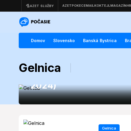
Domov
Slovensko
Banská Bystrica
Br
Gelnica
Gelnica
Gelnica počasie: Dnešn
2024)
Gelnica