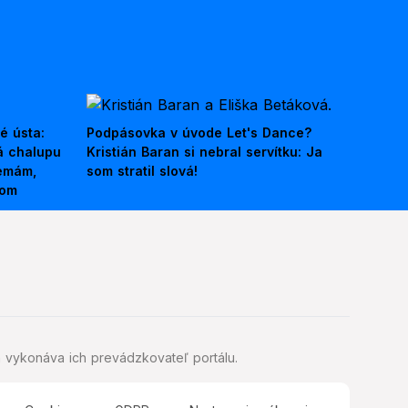
é ústa:
Podpásovka v úvode Let's Dance?
á chalupu
Kristián Baran si nebral servítku: Ja
nemám,
som stratil slová!
kom
 vykonáva ich prevádzkovateľ portálu.