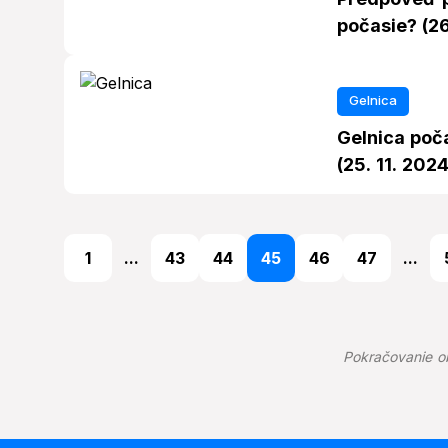
počasie? (26
Gelnica
Gelnica poča
(25. 11. 2024
1
...
43
44
45
46
47
...
Pokračovanie o