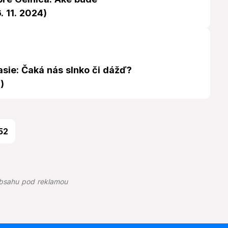
. 11. 2024)
sie: Čaká nás slnko či dážď?
)
52
bsahu pod reklamou