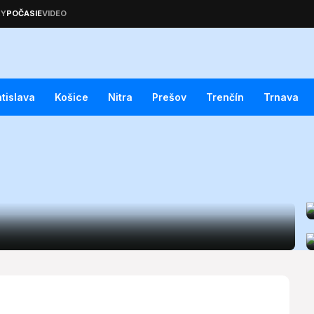
atislava
Košice
Nitra
Prešov
Trenčín
Trnava
á predpoveď (07. 12.