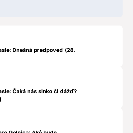
asie: Dnešná predpoveď (28.
sie: Čaká nás slnko či dážď?
)
re Gelnica: Aké bude