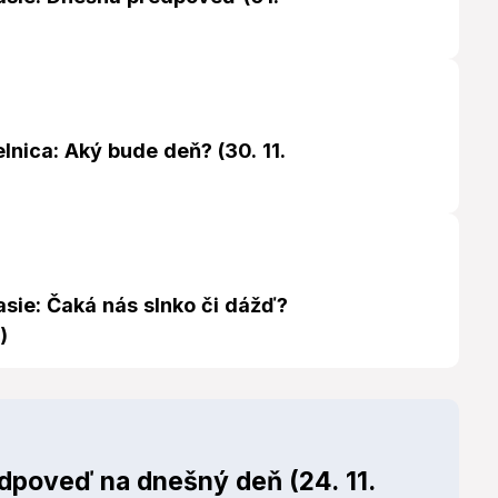
lnica: Aký bude deň? (30. 11.
sie: Čaká nás slnko či dážď?
)
edpoveď na dnešný deň (24. 11.