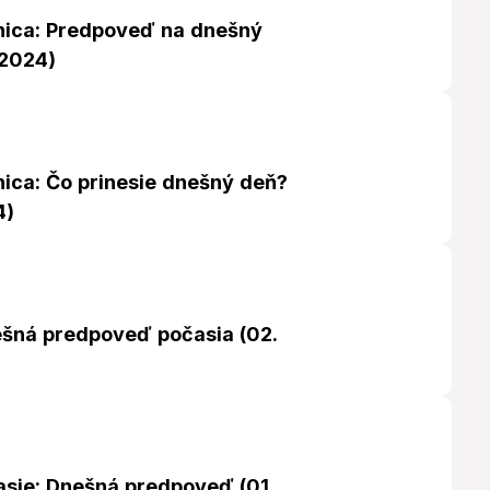
nica: Predpoveď na dnešný
 2024)
nica: Čo prinesie dnešný deň?
4)
ešná predpoveď počasia (02.
asie: Dnešná predpoveď (01.