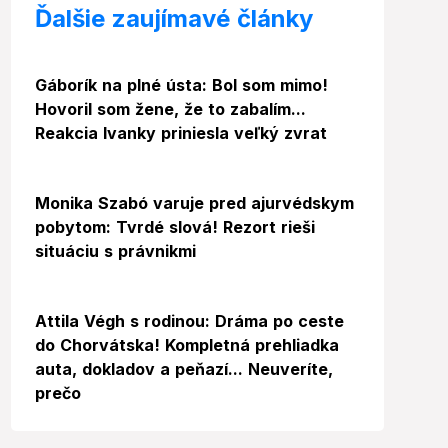
Ďalšie zaujímavé články
Gáborík na plné ústa: Bol som mimo!
Hovoril som žene, že to zabalím...
Reakcia Ivanky priniesla veľký zvrat
Video
Monika Szabó varuje pred ajurvédskym
pobytom: Tvrdé slová! Rezort rieši
situáciu s právnikmi
Video
Foto
Attila Végh s rodinou: Dráma po ceste
do Chorvátska! Kompletná prehliadka
auta, dokladov a peňazí... Neuveríte,
prečo