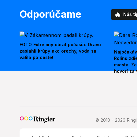
Odporúčame
🔥
Náš ti
FOTO Extrémny obrat počasia: Oravu
zasiahli krúpy ako orechy, voda sa
Najočakáv
valila po ceste!
Rolins zd
miesta. Z
hovorí za 
© 2010 - 2026 Ringie