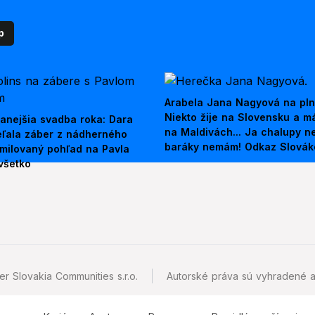
p
Arabela Jana Nagyová na pln
Niekto žije na Slovensku a m
anejšia svadba roka: Dara
na Maldivách... Ja chalupy 
ieľala záber z nádherného
baráky nemám! Odkaz Slová
amilovaný pohľad na Pavla
všetko
r Slovakia Communities s.r.o.
Autorské práva sú vyhradené a