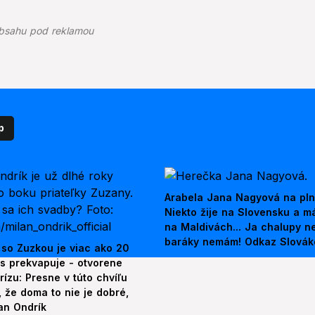
bsahu pod reklamou
p
Arabela Jana Nagyová na pln
Niekto žije na Slovensku a m
na Maldivách... Ja chalupy 
baráky nemám! Odkaz Slová
 so Zuzkou je viac ako 20
es prekvapuje - otvorene
rízu: Presne v túto chvíľu
 že doma to nie je dobré,
an Ondrík