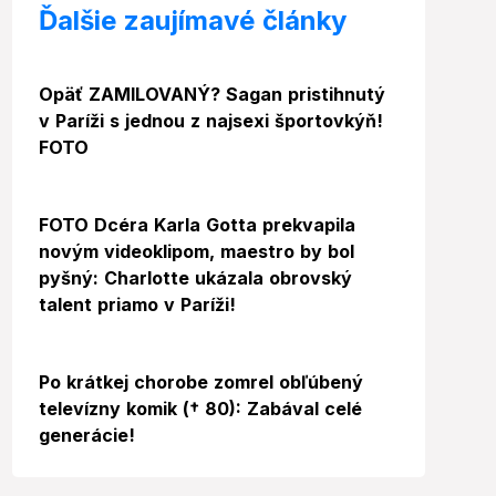
Ďalšie zaujímavé články
Foto
Opäť ZAMILOVANÝ? Sagan pristihnutý
v Paríži s jednou z najsexi športovkýň!
FOTO
FOTO Dcéra Karla Gotta prekvapila
novým videoklipom, maestro by bol
pyšný: Charlotte ukázala obrovský
talent priamo v Paríži!
Po krátkej chorobe zomrel obľúbený
televízny komik († 80): Zabával celé
generácie!