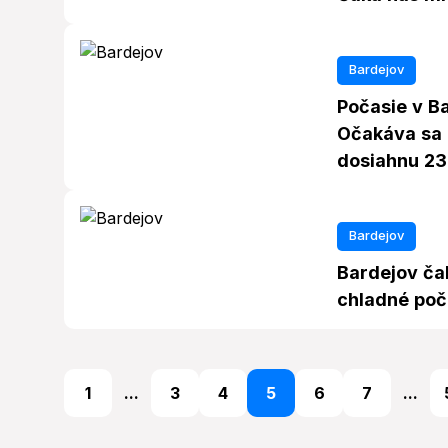
Bardejov
Počasie v Ba
Očakáva sa 
dosiahnu 23
Bardejov
Bardejov ča
chladné poča
1
...
3
4
5
6
7
...