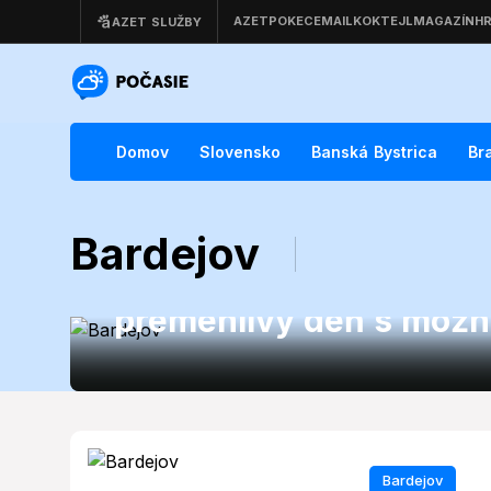
Domov
Slovensko
Banská Bystrica
Br
Bardejov
Bardejov
Počasie v Bardejove 13
premenlivý deň s mož
Bardejov