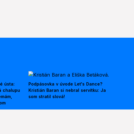
é ústa:
Podpásovka v úvode Let's Dance?
á chalupu
Kristián Baran si nebral servítku: Ja
nemám,
som stratil slová!
kom