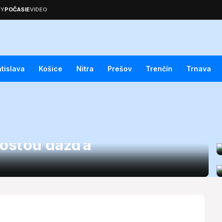
atislava
Košice
Nitra
Prešov
Trenčín
Trnava
. júna 2026: Očakávajte
nosťou dažďa