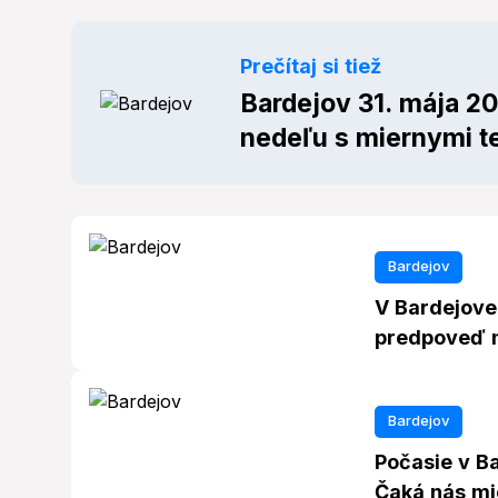
Prečítaj si tiež
Bardejov 31. mája 20
nedeľu s miernymi t
Bardejov
V Bardejove
predpoveď n
Bardejov
Počasie v Ba
Čaká nás mi