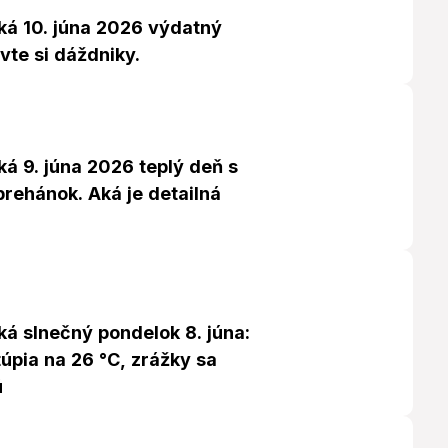
ká 10. júna 2026 výdatný
vte si dáždniky.
á 9. júna 2026 teplý deň s
rehánok. Aká je detailná
á slnečný pondelok 8. júna:
úpia na 26 °C, zrážky sa
ú