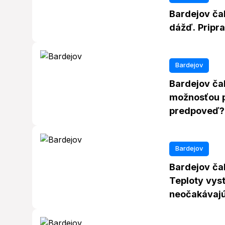
Bardejov ča
dážď. Pripra
Bardejov
Bardejov čak
možnosťou p
predpoveď?
Bardejov
Bardejov čak
Teploty vyst
neočakávaj