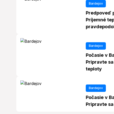
Bardejov
Predpoveď p
Príjemné tep
pravdepodo
Bardejov
Počasie v Ba
Pripravte s
teploty
Bardejov
Počasie v Ba
Pripravte sa