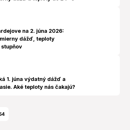
rdejove na 2. júna 2026:
mierny dážď, teploty
 stupňov
ká 1. júna výdatný dážď a
sie. Aké teploty nás čakajú?
54