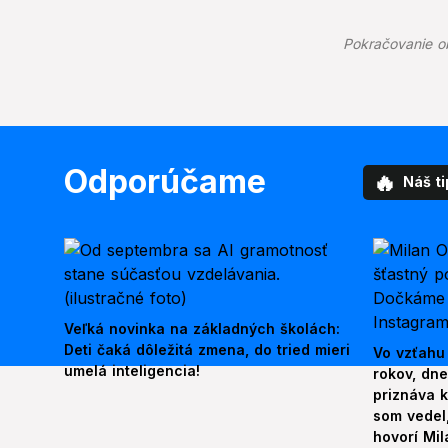
Pokračovanie o
Odporúčame
🔥
Náš ti
Veľká novinka na základných školách:
Deti čaká dôležitá zmena, do tried mieri
Vo vzťahu
umelá inteligencia!
rokov, dn
priznáva k
som vedel,
hovorí Mil