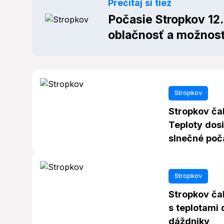
Prečítaj si tiež
Počasie Stropkov 12.
oblačnosť a možnosť
Stropkov
Stropkov čak
Teploty dosi
slnečné poč
Stropkov
Stropkov čak
s teplotami 
dáždniky