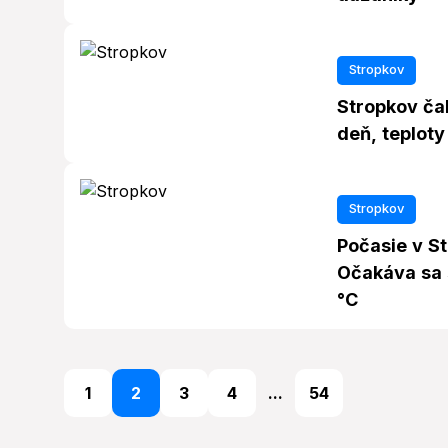
Stropkov
Stropkov čak
deň, teploty
Stropkov
Počasie v St
Očakáva sa 
°C
1
2
3
4
...
54