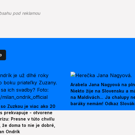
bsahu pod reklamou
p
Arabela Jana Nagyová na pln
Niekto žije na Slovensku a m
na Maldivách... Ja chalupy 
baráky nemám! Odkaz Slová
 so Zuzkou je viac ako 20
es prekvapuje - otvorene
rízu: Presne v túto chvíľu
 že doma to nie je dobré,
an Ondrík