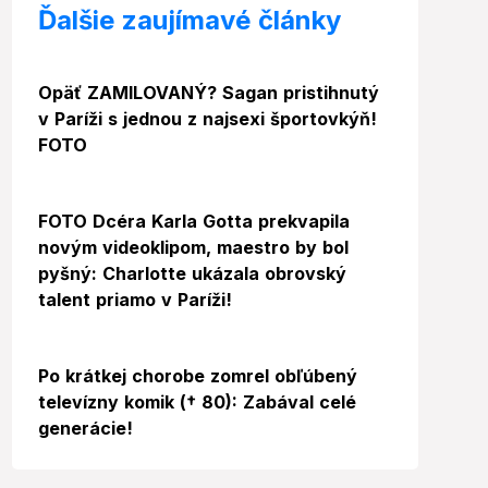
Ďalšie zaujímavé články
Foto
Opäť ZAMILOVANÝ? Sagan pristihnutý
v Paríži s jednou z najsexi športovkýň!
FOTO
FOTO Dcéra Karla Gotta prekvapila
novým videoklipom, maestro by bol
pyšný: Charlotte ukázala obrovský
talent priamo v Paríži!
Po krátkej chorobe zomrel obľúbený
televízny komik († 80): Zabával celé
generácie!