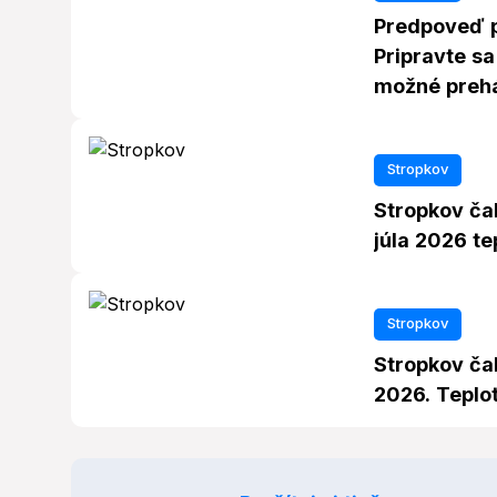
Predpoveď p
Pripravte sa 
možné preh
Stropkov
Stropkov čak
júla 2026 t
Stropkov
Stropkov čak
2026. Teplot