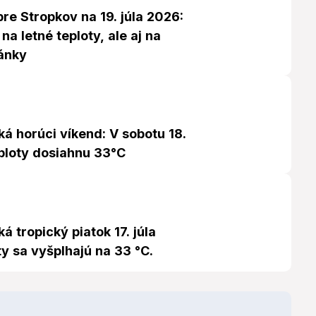
re Stropkov na 19. júla 2026:
na letné teploty, ale aj na
ánky
á horúci víkend: V sobotu 18.
eploty dosiahnu 33°C
á tropický piatok 17. júla
y sa vyšplhajú na 33 °C.