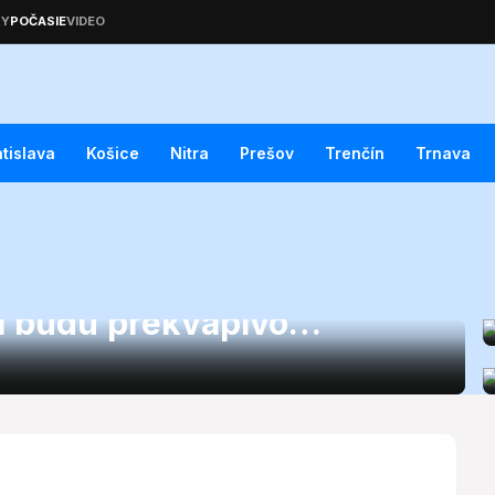
atislava
Košice
Nitra
Prešov
Trenčín
Trnava
úla 2026: Čaká nás
i budú prekvapivo