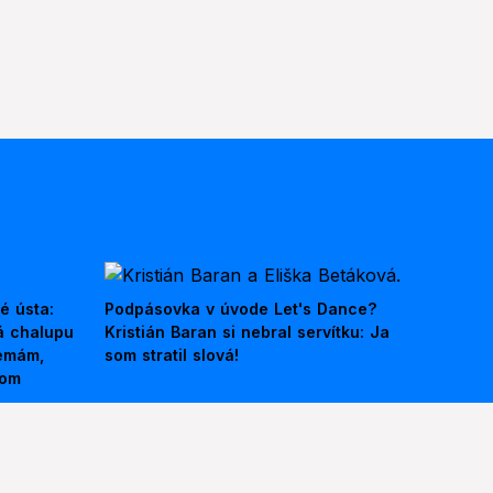
é ústa:
Podpásovka v úvode Let's Dance?
á chalupu
Kristián Baran si nebral servítku: Ja
nemám,
som stratil slová!
kom