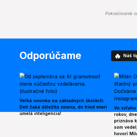
Pokračovanie o
Odporúčame
🔥
Náš ti
Veľká novinka na základných školách:
Deti čaká dôležitá zmena, do tried mieri
Vo vzťahu
umelá inteligencia!
rokov, dn
priznáva k
som vedel,
hovorí Mil