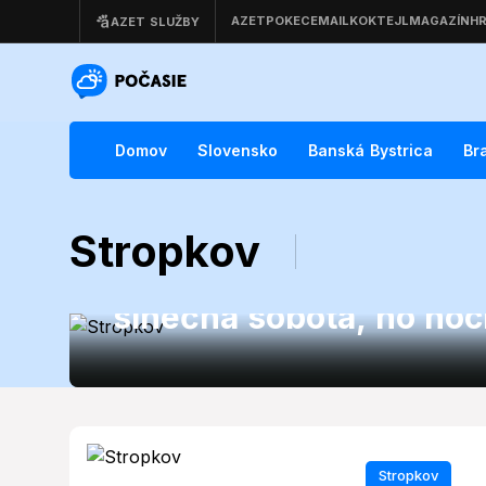
Domov
Slovensko
Banská Bystrica
Br
Stropkov
Stropkov
Počasie Stropkov 25. j
slnečná sobota, no noc
chladné
Stropkov