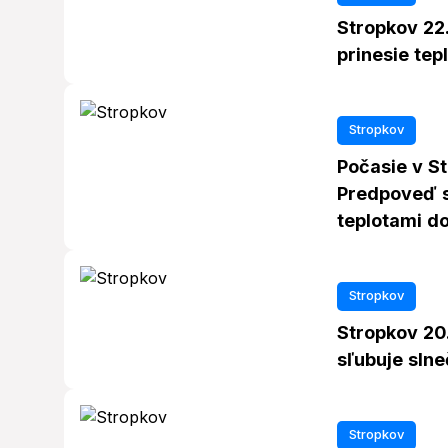
Stropkov 22.
prinesie tep
Stropkov
Počasie v St
Predpoveď s
teplotami d
Stropkov
Stropkov 20
sľubuje slne
Stropkov