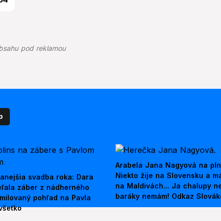
bsahu pod reklamou
p
Arabela Jana Nagyová na pln
Niekto žije na Slovensku a m
anejšia svadba roka: Dara
na Maldivách... Ja chalupy 
ieľala záber z nádherného
baráky nemám! Odkaz Slová
amilovaný pohľad na Pavla
všetko