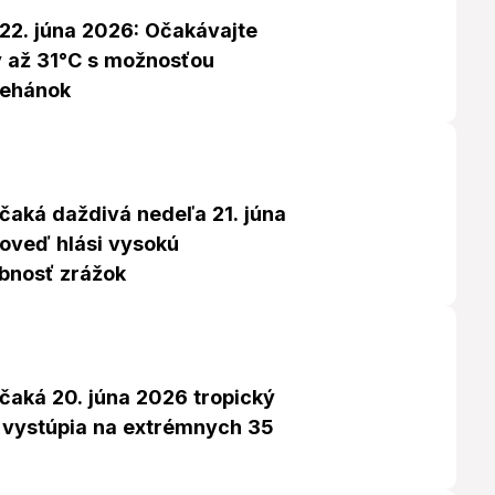
 22. júna 2026: Očakávajte
y až 31°C s možnosťou
rehánok
čaká daždivá nedeľa 21. júna
oveď hlási vysokú
bnosť zrážok
čaká 20. júna 2026 tropický
y vystúpia na extrémnych 35