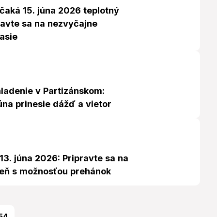
čaká 15. júna 2026 teplotný
ravte sa na nezvyčajne
asie
ladenie v Partizánskom:
úna prinesie dážď a vietor
13. júna 2026: Pripravte sa na
deň s možnosťou prehánok
54