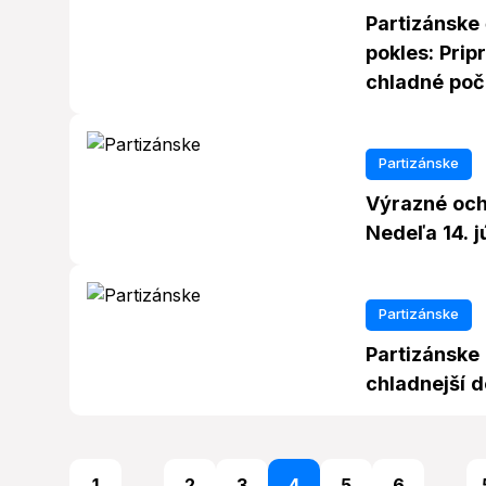
Partizánske 
pokles: Prip
chladné poč
Partizánske
Výrazné och
Nedeľa 14. j
Partizánske
Partizánske 
chladnejší 
1
...
2
3
4
5
6
...