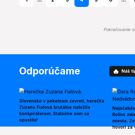
Pokračovanie o
Odporúčame
🔥
Náš ti
Slovensko v pekelnom zovretí, herečka
Zuzana Fialová brutálne naložila
Najočakáv
konšpirátorom: Statočne som sa
Rolins zd
opustila!
miesta. Z
hovorí za 