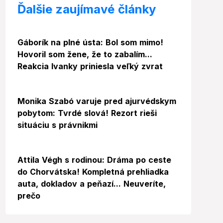
Ďalšie zaujímavé články
Gáborík na plné ústa: Bol som mimo!
Hovoril som žene, že to zabalím...
Reakcia Ivanky priniesla veľký zvrat
Video
Monika Szabó varuje pred ajurvédskym
pobytom: Tvrdé slová! Rezort rieši
situáciu s právnikmi
Video
Foto
Attila Végh s rodinou: Dráma po ceste
do Chorvátska! Kompletná prehliadka
auta, dokladov a peňazí... Neuveríte,
prečo