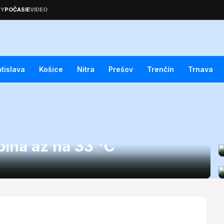
atislava
Košice
Nitra
Prešov
Trenčín
Trnava
ické teploty 25. júna
lhá až na 33 °C