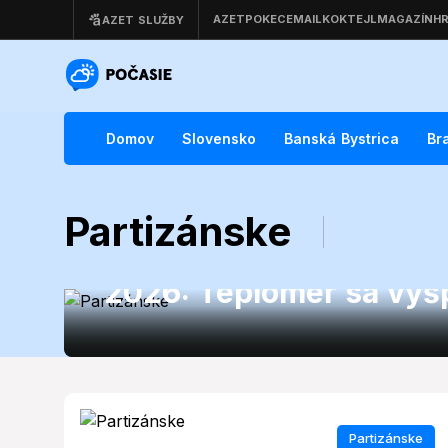
Domov
Slovensko
Banská Bystrica
Br
Partizánske
Partizánske
Partizánske čakajú trop
2026: Teplomer sa vyšp
Partizánske