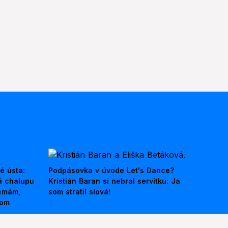
é ústa:
Podpásovka v úvode Let's Dance?
á chalupu
Kristián Baran si nebral servítku: Ja
nemám,
som stratil slová!
kom