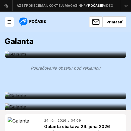
Prihlásiť
Galanta
Galanta čelí extrémnej horúčave: V
Galanta
sobotu 27. júna 2026 teplota
dosiahne 38 °C
Galanta
Pokračovanie obsahu pod reklamou
Galanta čelí extrémnej horúčave: V
Galanta
piatok 26. júna 2026 sa teploty
Galanta, 25. júna 2026: Pripravte sa
vyšplhajú na 35 °C
na tropické teploty, teplomer vystúpi
na 33 °C
24. jún. 2026 o 04:09
Galanta očakáva 24. júna 2026