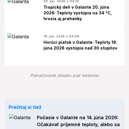
20. jún. 2026 o 04:10
Tropický deň v Galante 20. júna
2026: Teploty vystúpia na 34 °C,
hrozia aj prehánky
19. jún. 2026 o 04:09
Horúci piatok v Galante: Teploty 19.
júna 2026 vystúpia nad 30 stupňov
Pokračovanie obsahu pod reklamou
Prečítaj si tiež
Počasie v Galante na 14. júna 2026:
Očakávať príjemné teploty, alebo sa