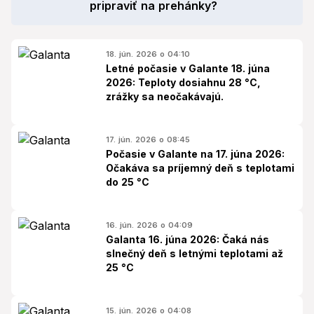
pripraviť na prehánky?
18. jún. 2026 o 04:10
Letné počasie v Galante 18. júna
2026: Teploty dosiahnu 28 °C,
zrážky sa neočakávajú.
17. jún. 2026 o 08:45
Počasie v Galante na 17. júna 2026:
Očakáva sa príjemný deň s teplotami
do 25 °C
16. jún. 2026 o 04:09
Galanta 16. júna 2026: Čaká nás
slnečný deň s letnými teplotami až
25 °C
15. jún. 2026 o 04:08