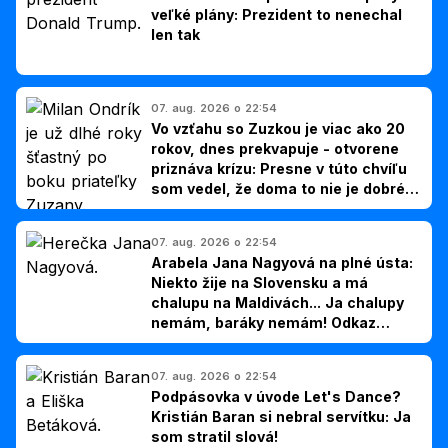
veľké plány: Prezident to nenechal
len tak
07. aug. 2026 o 22:54
Vo vzťahu so Zuzkou je viac ako 20
rokov, dnes prekvapuje - otvorene
priznáva krízu: Presne v túto chvíľu
som vedel, že doma to nie je dobré,
hovorí Milan Ondrík
07. aug. 2026 o 22:54
Arabela Jana Nagyová na plné ústa:
Niekto žije na Slovensku a má
chalupu na Maldivách... Ja chalupy
nemám, baráky nemám! Odkaz
Slovákom
07. aug. 2026 o 22:54
Podpásovka v úvode Let's Dance?
Kristián Baran si nebral servítku: Ja
som stratil slová!