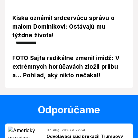
Kiska oznámil srdcervúcu správu o
malom Dominikovi: Ostávajú mu
týždne života!
Foto
FOTO Sajfa radikálne zmenil imidž: V
extrémnych horúčavách zložil prilbu
a... Pohľad, aký nikto nečakal!
Odporúčame
07. aug. 2026 o 22:54
Odvolávací súd prekazil Trumpovy